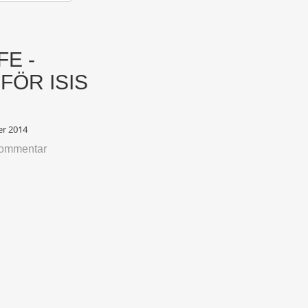
FE -
FÖR ISIS
r 2014
kommentar