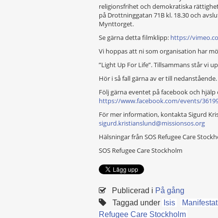
religionsfrihet och demokratiska rättighet
på Drottninggatan 71B kl. 18.30 och avsl
Mynttorget.
Se gärna detta filmklipp:
https://vimeo.
Vi hoppas att ni som organisation har möjl
”Light Up For Life”. Tillsammans står vi u
Hör i så fall gärna av er till nedanstående.
Följ gärna eventet på facebook och hjälp o
https://www.facebook.com/events/3619
För mer information, kontakta Sigurd Kris
sigurd.kristianslund@missionsos.org
Hälsningar från SOS Refugee Care Stock
SOS Refugee Care Stockholm
Publicerad i
På gång
Taggad under
Isis
Manifestat
Refugee Care Stockholm