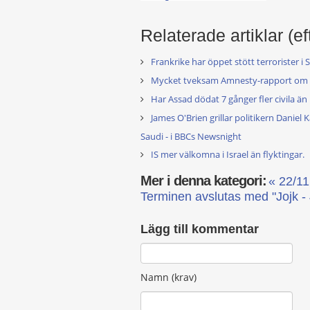
Relaterade artiklar (ef
Frankrike har öppet stött terrorister i 
Mycket tveksam Amnesty-rapport om 
Har Assad dödat 7 gånger fler civila än
James O'Brien grillar politikern Daniel
Saudi - i BBCs Newsnight
IS mer välkomna i Israel än flyktingar.
Mer i denna kategori:
« 22/1
Terminen avslutas med "Jojk -
Lägg till kommentar
Namn (krav)