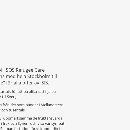
i i SOS Refugee Care
ns med hela Stockholm till
” för alla offer av ISIS.
rtats för att på olika sätt hjälpa
ill Sverige.
na från det som händer i Mellanöstern.
v och tusentals
ll vi uppmärksamma de fruktansvärda
 Irak och Syrien, och visa vår sympati
. En manifestation för yttrandefrihet,