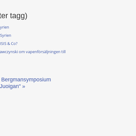
ter tagg)
Syrien
Syrien
 ISIS & Co?
 Kawczynski om vapenförsäljningen till
1 Bergmansymposium
 Juoigan" »