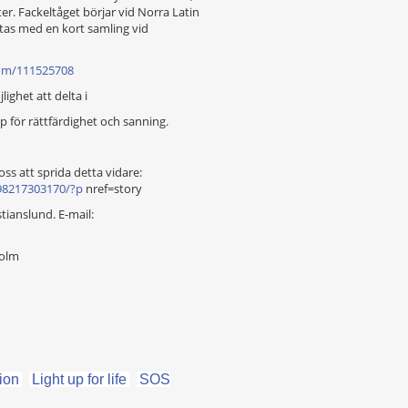
er. Fackeltåget börjar vid Norra Latin
utas med en kort samling vid
com/111525708
ighet att delta i
pp för rättfärdighet och sanning.
ss att sprida detta vidare:
98217303170/?p
nref=story
tianslund. E-mail:
holm
ion
Light up for life
SOS