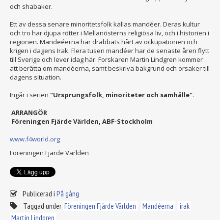
och shabaker.
Ett av dessa senare minoritetsfolk kallas mandéer. Deras kultur
och tro har djupa rötter i Mellanösterns religiösa liv, och i historien i
regionen. Mandeéerna har drabbats hårt av ockupationen och
krigen i dagens Irak. Flera tusen mandéer har de senaste åren flytt
till Sverige och lever idag här. Forskaren Martin Lindgren kommer
att berätta om mandéerna, samt beskriva bakgrund och orsaker till
dagens situation.
Ingår i serien
"Ursprungsfolk, minoriteter och samhälle".
ARRANGÖR
Föreningen Fjärde Världen, ABF-Stockholm
www.f4world.org
Föreningen Fjärde Världen
Publicerad i
På gång
Taggad under
Föreningen Fjärde Världen
Mandéerna
irak
Martin Lindgren