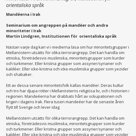
orientaliska språk
Mandéerna i Irak
Seminarium om angreppen på mandéer och andra
minoriteter i Irak
Martin Lindgren, Institutionen för orientaliska språk
Nästan varje dag kan vi i medierna läsa om hur minoritetsgrupper i
Mellanöstern utsätts för olika terrorangrepp. Det kan handla om
etniska, företrädesvis muslimska, minoritetsgrupper som kurder
och turkmener. Eller kristna grupper som assyrier/syrianer och
kaldéer. Eller icke-kristna och icke-muslimska grupper som yezider
och shabaker.
Ett av dessa senare minoritetsfolk kallas mandéer. Deras kultur
och tro har djupa rötter i Mellanösterns religiösa liv, och i historien i
regionen. Mandeéerna har drabbats hårt av ockupationen och
krigen i dagens Irak. Flera tusen mandeéer har de senaste åren
flytt till Sverige och lever idag
Mellanöstern utsätts för olika terrorangrepp. Det kan handla om
etniska, företrädesvis muslimska, minoritetsgrupper som kurder
och turkmener. Eller kristna grupper som assyrier/syrianer och
kaldéer. Eller icke-kristna och icke-muslimska grupper som yezider