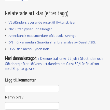
Relaterade artiklar (efter tagg)
Västländers agerande orsak till flyktingkrisen
När luften pyser ur ballongen
Amerikansk massmördare på besök i Sverige
DN mörkar medan Guardian har bra analys av Daesh/ISIS.
USA-Isis/Daesh-Syrien-Irak
Mer i denna kategori:
« Demonstrationer 22 juli i Stockholm och
Göteborg efter Löfvens uttalanden om Gaza
30/10: En afton
med Ship to gaza »
Lägg till kommentar
Namn (krav)