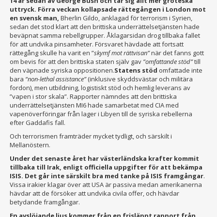
14 år sedan av George Bush och tar sig allt mer groteska
uttryck. Förra veckan kollapsade rättegången i London mot
en svensk man,
Bherlin Gildo, anklagad för terrorism i Syrien,
sedan det stod klart att den brittiska underrättelsetjänsten hade
beväpnat samma rebellgrupper. Åklagarsidan drog tillbaka fallet
för att undvika pinsamheter. Försvaret hävdade att fortsatt
rättegång skulle ha varit en ”
skymf mot rättvisan”
när det fanns gott
om bevis för att den brittiska staten själv gav
”omfattande stöd”
till
den väpnade syriska oppositionen.
Statens stöd
omfattade inte
bara
“non-lethal assistance”
(inklusive skyddsvästar och militära
fordon), men utbildning, logistiskt stöd och hemlig leverans av
”vapen i stor skala”. Rapporter nämndes att den brittiska
underrättelsetjänsten MI6 hade samarbetat med CIA med
vapenöverföringar från lager i Libyen till de syriska rebellerna
efter Gaddafis fall.
Och terrorismen framträder mycket tydligt, och särskilt i
Mellanöstern.
Under det senaste året har västerländska krafter kommit
tillbaka till Irak, enligt officiella uppgifter för att bekämpa
ISIS. Det går inte särskilt bra med tanke på ISIS framgångar
.
Vissa irakier klagar över att USA är passiva medan amerikanerna
hävdar att de försöker att undvika civila offer, och hävdar
betydande framgångar.
En avslöjande ljus kommer från en frisläppt rapport från