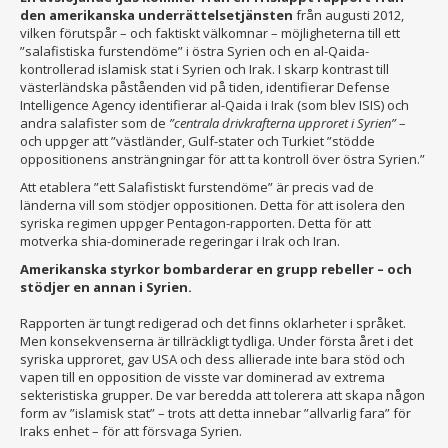
den amerikanska underrättelsetjänsten
från augusti 2012,
vilken förutspår – och faktiskt välkomnar – möjligheterna till ett
”salafistiska furstendöme” i östra Syrien och en al-Qaida-
kontrollerad islamisk stat i Syrien och Irak. I skarp kontrast till
västerländska påståenden vid på tiden, identifierar Defense
Intelligence Agency identifierar al-Qaida i Irak (som blev ISIS) och
andra salafister som de
”centrala drivkrafterna upproret i Syrien”
–
och uppger att ”västländer, Gulf-stater och Turkiet ”stödde
oppositionens ansträngningar för att ta kontroll över östra Syrien.”
Att etablera ”ett Salafistiskt furstendöme” är precis vad de
länderna vill som stödjer oppositionen. Detta för att isolera den
syriska regimen uppger Pentagon-rapporten. Detta för att
motverka shia-dominerade regeringar i Irak och Iran.
Amerikanska styrkor bombarderar en grupp rebeller – och
stödjer en annan i Syrien.
Rapporten är tungt redigerad och det finns oklarheter i språket.
Men konsekvenserna är tillräckligt tydliga. Under första året i det
syriska upproret, gav USA och dess allierade inte bara stöd och
vapen till en opposition de visste var dominerad av extrema
sekteristiska grupper. De var beredda att tolerera att skapa någon
form av ”islamisk stat” – trots att detta innebar ”allvarlig fara” för
Iraks enhet – för att försvaga Syrien.