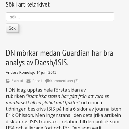
Sök i artikelarkivet
sök...
Sök
DN mörkar medan Guardian har bra
analys av Daesh/ISIS.
Anders Romelsjö
14 juni 2015
Skriv ut
Epost
Kommentarer (2)
I DN idag upptas hela första sidan av
rubriken
”Islamiska staten har gått från att vara en
mördarsekt till en global maktfaktor”
och inne i
tidningen beskrivs ISIS på hela 6 sidor av journalisten
Erik Ohlsson. Men ingenstans i den detaljrika artikeln
diskuteras ISIS framväxt i relation till den politik som
USA och allierade fört och för. Den som varit