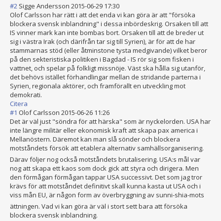
#2
Sigge Andersson
2015-06-29 17:30
Olof Carlsson har rätt i att det enda vi kan göra är att "försöka
blockera svensk inblandning" i dessa inbördeskrig. Orsaken till att
IS vinner mark kan inte bombas bort. Orsaken till att de breder ut
sig i västra Irak (och därifrån tar sig till Syrien), är för att de har
stammarnas stöd (eller åtminstone tysta medgivande) vilket beror
på den sekteristiska politiken i Bagdad - IS rör sig som fisken i
vattnet, och spelar på folkligt missnöje. Väst ska hålla sig utanför,
det behövs istället förhandlingar mellan de stridande parterna i
Syrien, regionala aktörer, och framförallt en utveckling mot
demokrati.
Citera
#1
Olof Carlsson
2015-06-26 11:26
Det är väl just "söndra för att härska" som är nyckelorden. USA har
inte längre militär eller ekonomisk kraft att skapa pax america i
Mellanöstern. Däremot kan man slå sönder och blockera
motståndets försök att etablera alternativ samhällsorganis
ering.
Därav följer nog också motståndets brutalisering. USA:s mål var
nog att skapa ett kaos som dock gick att styra och dirigera. Men
den förmågan förmågan tappar USA successivt. Det som jag tror
krävs för att motståndet definitivt skall kunna kasta ut USA och i
viss mån EU, är någon form av överbryggning av sunni-shia-mots
ättningen. Vad vi kan göra är väl i stort sett bara att försöka
blockera svensk inblandning.