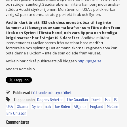
och stödjer samtidigt Saudiarabiens militära kampanj mot iranska-
stödda Houthi styrkor i Jemen. Men även om USA:s politik verkar
virrig så passar denna strategi perfekt i Irak och Syrien.
Vad är klart är att ISIS och dess monstruösa tilltag inte
kommer att besegras av samma krafter som förde den fram
i Irak och Syrien i första hand, och vars öppna och hemliga
krigsinsatser har främjat ISIS därefter.
Ändlösa militära
interventioner i Mellanöstern från Väst har bara medfört
förstörelse och splittring. Det är människorna i regionen som kan
bota denna sjukdom – inte de som odlade fram viruset.
Artikeln har också publicerats på bloggen
http://jinge.se.
Anders Romelsjö
Publicerad i
Yttrande och tryckfrihet
Taggad under
Dagens Nyheter
The Guardian
Daesh
Isis
IS
USA
Obama
Syrien
irak
Joe Biden
AlQaida
England
McCain
Erik Ohlsson
Kommentarer