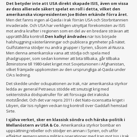
Det betyder inte att USA direkt skapade ISIS, även om vissa
av dess allierade säkert spelat en roll i detta, vilket den
amerikanska vicepresidenten Joe Biden erkände förra året.
Men det fanns ingen al-Qaida i Irak förrän USA och Storbritannien
invaderade. Och USA har verkligen utnyttjat förekomsten av ISIS
mot andra krafter i regionen som en del av en bredare strävan att
upprätthålla kontroll.
Den kalkyl ändrades
när Isis började
halshuggning västerlänningar och publicera grymheter på nätet.
Gulfstaterna stödjer nu andra grupper i Syrien, såsom al-Nusra.
Men denna amerikanska vana att stödja och spela med
jihadgrupper, som sedan kommer att bita tillbaka, går tillbaka
åtminstone till 1980-talet kriget mot Sovjetunionen i Afghanistan,
vilket främjade uppkomsten av den ursprungliga al-Qaida under
CIA:s ledning.
Det skedde under ockupationen av Irak, när amerikanska styrkor
ledda av general Petraeus stödde ett smutsigt krig med
sekteristiska dödspatruller för att försvaga det irakiska
motståndet. Och det var repris 2011 i det Nato-iscensatta kriget i
Libyen, där Isis nyligen veckan tog kontroll över Gaddafi hemstad
Sirte.
I själva verket, sker en klassisk söndra och härska-politik i
Mellanöstern av USA & Co.
Amerikanska styrkor bombar en
uppsättning rebeller och stödjer en annan i Syrien, och utför
effektivt gemensamma militära operationer med Iran mot Isis i Irak