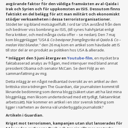
avgörande faktor för den väldiga framväxten av al-Qaida i
Irak och Syrien och för uppkomsten av ISIS. Dessutom finns
faktiskt en del belägg för att man militärt och ekonomiskt
stödjer verksamheten i dessa terroristorganisationer.
Stödet ter sig ibland motsägselfullt. I ord tar USA avstånd från dem
och bedriver viss bombning av ISIS, (till synes halvhjärtat enligt
flera kritiker, och med många civila offer – se nedan). Den 7 maj
kom blogginlägget
”USA & Co beväpnar framgångsrika al-Qaida & Co –
medan Väst blundar.”
den 26 maj kom en artikel som hävdade att IS
till stor del är en produkt av politiken hos USA & allierade.
* Inlägget den 5 juni återgav en
Youtub
e-film
, en mycket bra
faktabaserad analys av frågan, med intervjuer med bland annat
president Obama och senator McCain. Se den! Följt av en
sammanfattning av mig.
Detta inlägg är en något nedbantad översikt av en artikel av den
brittiska stora tidningen The Guardian, där journalisten kommit till
liknande bedömning som denna blogg (säkert utan att ha läst mina
blogginlägg, men liksom undertecknad med ett tydligt, faktainriktat
arbetssätt). När kommer en artikel i en stor svensk tidning som
ligger i närheten av denna väl underbyggda journalistik?
Artikeln i Guardian.
Kriget mot terrorismen, kampanjen utan slut lanserades för