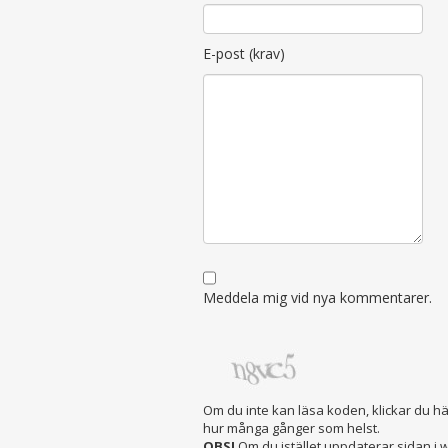
E-post (krav)
Meddela mig vid nya kommentarer.
Om du inte kan läsa koden, klickar du h
hur många gånger som helst.
OBS!
Om du istället uppdaterar sidan i