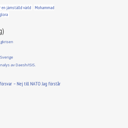
 en jämställd värld
Mohammad
glora
g)
ngkrisen
Sverige
nalys av Daesh/ISIS.
tsförsvar – Nej till NATO
Jag förstår