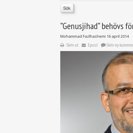
Sök
”Genusjihad” behövs för
Mohammad Fazlhashemi
16 april 2014
Skriv ut
Epost
Skriv ny komme