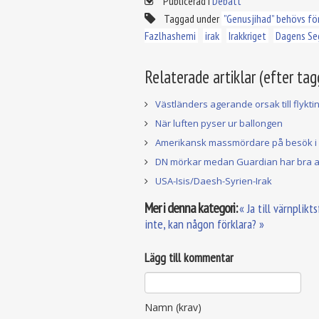
Publicerad i
Debatt
Taggad under
”Genusjihad” behövs för
Fazlhashemi
irak
Irakkriget
Dagens Se
Relaterade artiklar (efter tag
Västländers agerande orsak till flykti
När luften pyser ur ballongen
Amerikansk massmördare på besök i 
DN mörkar medan Guardian har bra a
USA-Isis/Daesh-Syrien-Irak
Mer i denna kategori:
« Ja till värnplik
inte, kan någon förklara? »
Lägg till kommentar
Namn (krav)