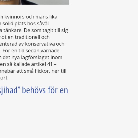
m kvinnors och mäns lika
 solid plats hos såväl
tänkare. De som tagit till sig
ot en traditionell och
senterad av konservativa och
e. För en tid sedan varnade
m det nya lagförslaget inom
n så kallade artikel 41 –
ebär att små flickor, ner till
bort
jihad” behövs för en