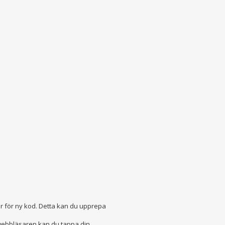
är för ny kod. Detta kan du upprepa
 webbläsaren kan du tappa din