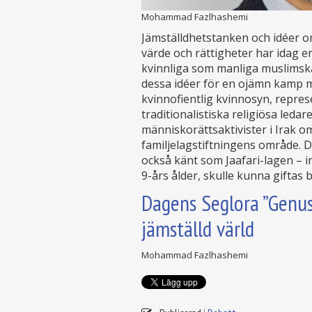
Mohammad Fazlhashemi
Jämställdhetstanken och idéer o
värde och rättigheter har idag en
kvinnliga som manliga muslimska 
dessa idéer för en ojämn kamp m
kvinnofientlig kvinnosyn, repre
traditionalistiska religiösa ledar
människorättsaktivister i Irak o
familjelagstiftningens område. De
också känt som Jaafari-lagen – inn
9-års ålder, skulle kunna giftas 
Dagens Seglora ”Genus
jämställd värld
Mohammad Fazlhashemi