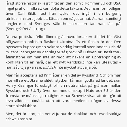
långt större historisk legitimitet än den som tillkommer EU och USA.
Inget prat om folkrätt kan dölja detta faktum. Det inser förmodligen
även Carl Bildt, fast han tycker det ingår i en borgerlig
utrikesministers jobb att låtsas som något annat. Att han samtidigt
jonglerar med Sveriges säkerhetsintressen tar han lätt på.
(Sverige? Det är ju jag!)
Denna politiska felbedömning är huvudorsaken till det för Väst
plågsamma politiska fiaskot i Ukraina. Ty ett fiasko är det. Den
nyinsatta kuppregimen saknar verklig kontroll över landet. Och då
militära lösningar av det slag vi såg prov på i Libyen är uteslutna -
åtminstone om man inte är redo att riskera en upptrappning av
konflikten till en nivå, där ett nytt världskrig inte kan uteslutas –
har, såvitt jag kan se, EU/USA inte mycket att välja på.
Man får acceptera att Krim åter är en del av Ryssland. Och om man
inte vill se ett Ukraina slitet i stycken får man godta att landet, som
Henry Kissinger föreslagit, blir en neutral stat på gränsen mellan
Ryssland och EU. Ty även om medlemskap i Nato och EU är den
främsta av mänskliga rättigheter har Schweiz visat att det går att
leva alldeles utmärkt utan att vara medlem i någon av dessa
stormaktsklubbar.
Men, det är klart, alla vet vi ju hur de choklad- och urverkstokiga
schweizarna är.