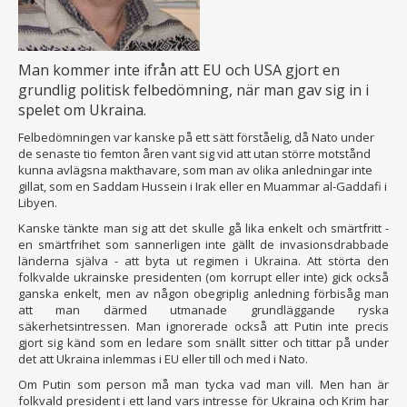
Man kommer inte ifrån att EU och USA gjort en
grundlig politisk felbedömning, när man gav sig in i
spelet om Ukraina.
Felbedömningen var kanske på ett sätt förståelig, då Nato under
de senaste tio femton åren vant sig vid att utan större motstånd
kunna avlägsna makthavare, som man av olika anledningar inte
gillat, som en Saddam Hussein i Irak eller en Muammar al-Gaddafi i
Libyen.
Kanske tänkte man sig att det skulle gå lika enkelt och smärtfritt -
en smärtfrihet som sannerligen inte gällt de invasionsdrabbade
länderna själva - att byta ut regimen i Ukraina. Att störta den
folkvalde ukrainske presidenten (om korrupt eller inte) gick också
ganska enkelt, men av någon obegriplig anledning förbisåg man
att man därmed utmanade grundläggande ryska
säkerhetsintressen. Man ignorerade också att Putin inte precis
gjort sig känd som en ledare som snällt sitter och tittar på under
det att Ukraina inlemmas i EU eller till och med i Nato.
Om Putin som person må man tycka vad man vill. Men han är
folkvald president i ett land vars intresse för Ukraina och Krim har