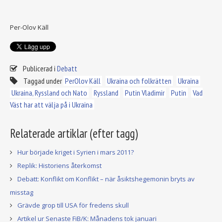
Per-Olov Käll
Publicerad i
Debatt
Taggad under
PerOlov Käll
Ukraina och folkrätten
Ukraina
Ukraina, Ryssland och Nato
Ryssland
Putin Vladimir
Putin
Vad
Väst har att välja på i Ukraina
Relaterade artiklar (efter tagg)
Hur började kriget i Syrien i mars 2011?
Replik: Historiens återkomst
Debatt: Konflikt om Konflikt – när åsiktshegemonin bryts av
misstag
Grävde grop till USA för fredens skull
Artikel ur Senaste FiB/K: Månadens tok januari