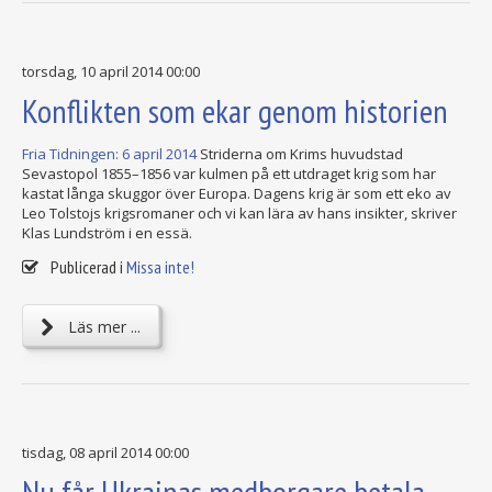
torsdag, 10 april 2014 00:00
Konflikten som ekar genom historien
Fria Tidningen: 6 april 2014
Striderna om Krims huvudstad
Sevastopol 1855–1856 var kulmen på ett utdraget krig som har
kastat långa skuggor över Europa. Dagens krig är som ett eko av
Leo Tolstojs krigsromaner och vi kan lära av hans insikter, skriver
Klas Lundström i en essä.
Publicerad i
Missa inte!
Läs mer ...
tisdag, 08 april 2014 00:00
Nu får Ukrainas medborgare betala