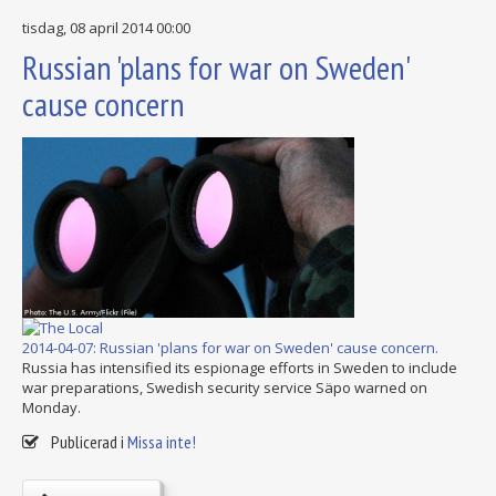
tisdag, 08 april 2014 00:00
Russian 'plans for war on Sweden'
cause concern
2014-04-07: Russian 'plans for war on Sweden' cause concern.
Russia has intensified its espionage efforts in Sweden to include
war preparations, Swedish security service Säpo warned on
Monday.
Publicerad i
Missa inte!