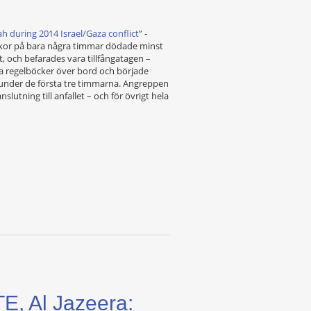
ah during 2014 Israel/Gaza conflict
” -
yrkor på bara några timmar dödade minst
, och befarades vara tillfångatagen –
lla regelböcker över bord och började
0 under de första tre timmarna. Angreppen
slutning till anfallet – och för övrigt hela
E, Al Jazeera: