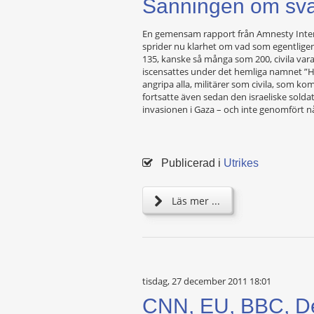
Sanningen om sva
En gemensam rapport från Amnesty Intern
sprider nu klarhet om vad som egentligen
135, kanske så många som 200, civila vara
iscensattes under det hemliga namnet ”Han
angripa alla, militärer som civila, som k
fortsatte även sedan den israeliske soldate
invasionen i Gaza – och inte genomfört n
Publicerad i
Utrikes
Läs mer ...
tisdag, 27 december 2011 18:01
CNN, EU, BBC, Deu