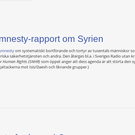
mnesty-rapport om Syrien
Amnesty
om systematiskt bortförande och tortyr av tusentals människor som 
ka säkerhetstjänsten och andra. Den återges bl.a. i Sveriges Radio utan kri
or Human Rights (SNHR)
som öppet anger att dess agenda är att störta den sy
gattackerna mot Isis/Daesh och liknande grupper.)