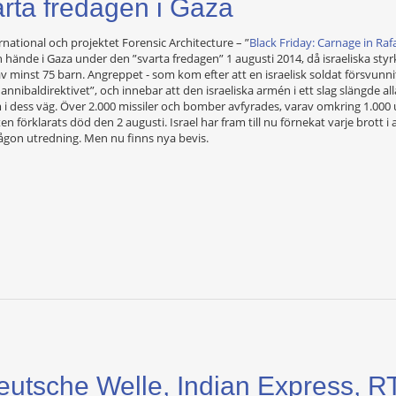
rta fredagen i Gaza
ational och projektet Forensic Architecture – ”
Black Friday: Carnage in Raf
 hände i Gaza under den ”svarta fredagen” 1 augusti 2014, då israeliska st
v minst 75 barn. Angreppet - som kom efter att en israelisk soldat försvunnit
nibaldirektivet”, och innebar att den israeliska armén i ett slag slängde a
om i dess väg. Över 2.000 missiler och bomber avfyrades, varav omkring 1.00
n förklarats död den 2 augusti. Israel har fram till nu förnekat varje brott i an
ågon utredning. Men nu finns nya bevis.
tsche Welle, Indian Express, RT