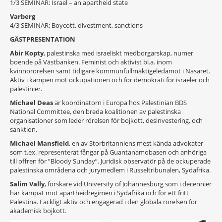
1/3 SEMINAR: Israel – an apartheid state
Varberg
4/3 SEMINAR: Boycott, divestment, sanctions
GÄSTPRESENTATION
Abir Kopty
, palestinska med israeliskt medborgarskap, numer
boende på Västbanken. Feminist och aktivist bl.a. inom
kvinnorörelsen samt tidigare kommunfullmäktigeledamot i Nasaret.
Aktiv i kampen mot ockupationen och för demokrati för israeler och
palestinier.
Michael Deas
är koordinatorn i Europa hos Palestinian BDS
National Committee, den breda koalitionen av palestinska
organisationer som leder rörelsen för bojkott, desinvestering, och
sanktion.
Michael Mansfield
, en av Storbritanniens mest kända advokater
som t.ex. representerat fångar på Guantanamobasen och anhöriga
till offren för ”Bloody Sunday”. Juridisk observatör på de ockuperade
palestinska områdena och jurymedlem i Russeltribunalen, Sydafrika.
Salim Vally
, forskare vid University of Johannesburg som i decennier
har kämpat mot apartheidregimen i Sydafrika och för ett fritt
Palestina. Fackligt aktiv och engagerad i den globala rörelsen för
akademisk bojkott.