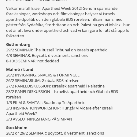
Välkomna till Israeli Apartheid Week 2012! Genom spännande
föreläsningar, workshops och filmvisningar belyser vi Israels
apartheidpolitik och den globala BDS rörelsen. Tillsammans med
gäster från Sydafrika, Storbritannien och Palestina ges vi inblick i hur
det är att leva under apartheid och vad vi kan göra för att stå upp för
folkrätten.
Gothenburg
29/2 SEMINAR: The Russell Tribunal on Israel’s apartheid
4/3 SEMINAR: Boycott, divestment, sanctions
8-10/3 SEMINAR: not decided
Malmö / Lund
26/2 INVIGNING, SNACKS & FÖRMINGEL
26/2 SEMINARIUM: Globala BDS rörelsen
27/2 PANELDISKUSSION: Israelisk apartheid i Palestina
28/2 PANELDISKUSSION – Israelisk apartheid och Globala BDS
rörelsen
1/3 FILM & SAMTAL: Roadmap To Apartheid
3/3 INSPIRATIONWORKSHOP: Hur går vi vidare efter Israeli
Apartheid Week?
3/3 AVSLUTNINGSHÄNG PÅ SIMPAN
Stockholm
28/2 or 29/2 SEMINAR: Boycott, divestment, sanctions