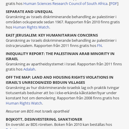
gratis hos
Human Sciences Research Council of South Africa
. [
PDF
]
SEPARATE AND UNEQUAL
Granskning av Israels diskriminerande behandling av palestinier i
områden ockuperade sedan 1967. Rapporten från 2010 finns gratis
hos
Human Rights Watch
.
EAST JERUSALEM: KEY HUMANITARIAN CONCERNS
Granskning av Israels diskriminerande behandling av palestinier i
östra Jerusalem. Rapporten från 2011 finns gratis hos
FN
.
INEQUALITY REPORT: THE PALESTINIAN ARAB MINORITY IN
ISRAEL
Granskning av apartheidsystemet i Israel. Rapporten från 2011 finns
gratis hos
Adalah
.
OFF THE MAP: LAND AND HOUSING RIGHTS VIOLATIONS IN
ISRAEL’S UNRECOGNIZED BEDUIN VILLAGES
Granskning av hur diskriminerande israelisk lag och praktik tvingar
tiotusentals beduiner att bo i icke-erkända kåkstäder/byar under
konstant hot om demolering. Rapporten från 2008 finns gratis hos
Human Rights Watch
.
Resurser om BDS mot Israels apartheid
BOJKOTT, DESINVESTERING, SANKTIONER
En översikt av BDS rörelsen. Boken från 2010 kan beställas hos