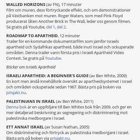
WALLED HORIZONS
(av FN), 17 minuter
Film om muren, dess förtryckande effekt, och om demonstrationer
på Västbanken mot muren. Roger Waters, som med Pink Floyd
producerat låten Another Brick in The Wall, leder oss genom filmen.
Se gratis på Youtube,
del 1
,
del 2
.
ROADMAP TO APARTHEID
, 12 minuter
Trailer för en kommande dokumentärfilm som jämför Israels
apartheid och Sydafrikas apartheid, både inuti Israel och ockuperade
områden. Denna trailer vann första pris i Israeli Apartheid Video
Contest. Se gratis på
Youtube
.
Böcker om Israels Apartheid
ISRAELI APARTHEID: A BEGINNER’S GUIDE
(av Ben White, 2009)
En kort men ändå innehållsrik översikt av apartheidsystemet i Israel
och områden ockuperade sedan 1967. Bästa pris på boken via
prisjakt.nu
.
PALESTINIANS IN ISRAEL
(av Ben White, 2011)
Denna bok
är en uppföljare till Ben Whites bok från 2009, och ger en
mer detaljerad beskrivning av segregering och diskriminering mot
palestinska medborgare i Israel.
ETT ANNAT ISRAEL
(av Susan Nathan, 2005)
Om diskriminering och förtryck av palestinska medborgare i Israel.
Bästa pris på boken via
prisjakt.nu
.