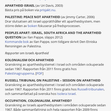
APARTHEID ISRAEL
(av Uri Davis, 2003)
Bästa pris på boken via
prisjakt.nu
.
PALESTINE: PEACE NOT APARTHEID
(av Jimmy Carter, 2006)
Drar slutsatsen att Israel upprätthåller ett apartheidsystem, men
större delen av
boken
fokuserar på fredsprocessen.
PEOPLES APART: ISRAEL, SOUTH AFRICA AND THE APARTHEID
QUESTION
(av Ilan Pappe, släpps 2012)
Kommande bok
av Ilan Pappe, som tidigare skrivit Den Etniska
Rensningen av Palestina.
Rapporter om Israels Apartheid
KOLONIALISM OCH APARTHEID
Granskning av apartheidsystemet i Israel och områden ockuperade
sedan 1967. Rapporten från 2011 finns gratis hos
Palestinagrupperna
. [
PDF
]
RUSSELL TRIBUNAL ON PALESTINE – SESSION ON APARTHEID
Granskning av apartheidsystemet i Israel och områden ockuperade
sedan 1967. Rapporten från 2011 finns gratis hos
Russell-tribunalen
,
och sammanfattad på svenska hos
Isolera Israel
.
OCCUPATION, COLONIALISM, APARTHEID?
Granskning av Israels apartheidsystem i områden ockuperade sedan
1967. Både sammanfattning och hela rapporten från 2009 finns