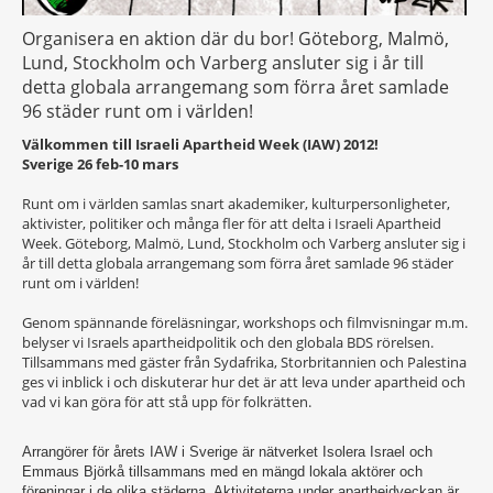
Organisera en aktion där du bor! Göteborg, Malmö,
Lund, Stockholm och Varberg ansluter sig i år till
detta globala arrangemang som förra året samlade
96 städer runt om i världen!
Välkommen till Israeli Apartheid Week (IAW) 2012!
Sverige 26 feb-10 mars
Runt om i världen samlas snart akademiker, kulturpersonligheter,
aktivister, politiker och många fler för att delta i Israeli Apartheid
Week. Göteborg, Malmö, Lund, Stockholm och Varberg ansluter sig i
år till detta globala arrangemang som förra året samlade 96 städer
runt om i världen!
Genom spännande föreläsningar, workshops och filmvisningar m.m.
belyser vi Israels apartheidpolitik och den globala BDS rörelsen.
Tillsammans med gäster från Sydafrika, Storbritannien och Palestina
ges vi inblick i och diskuterar hur det är att leva under apartheid och
vad vi kan göra för att stå upp för folkrätten.
Arrangörer för årets IAW i Sverige är nätverket Isolera Israel och
Emmaus Björkå tillsammans med en mängd lokala aktörer och
föreningar i de olika städerna. Aktiviteterna under apartheidveckan är