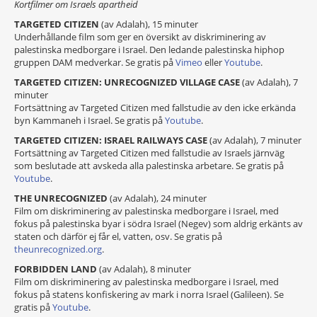
Kortfilmer om Israels apartheid
TARGETED CITIZEN
(av Adalah), 15 minuter
Underhållande film som ger en översikt av diskriminering av
palestinska medborgare i Israel. Den ledande palestinska hiphop
gruppen DAM medverkar. Se gratis på
Vimeo
eller
Youtube
.
TARGETED CITIZEN: UNRECOGNIZED VILLAGE CASE
(av Adalah), 7
minuter
Fortsättning av Targeted Citizen med fallstudie av den icke erkända
byn Kammaneh i Israel. Se gratis på
Youtube
.
TARGETED CITIZEN: ISRAEL RAILWAYS CASE
(av Adalah), 7 minuter
Fortsättning av Targeted Citizen med fallstudie av Israels järnväg
som beslutade att avskeda alla palestinska arbetare. Se gratis på
Youtube
.
THE UNRECOGNIZED
(av Adalah), 24 minuter
Film om diskriminering av palestinska medborgare i Israel, med
fokus på palestinska byar i södra Israel (Negev) som aldrig erkänts av
staten och därför ej får el, vatten, osv. Se gratis på
theunrecognized.org
.
FORBIDDEN LAND
(av Adalah), 8 minuter
Film om diskriminering av palestinska medborgare i Israel, med
fokus på statens konfiskering av mark i norra Israel (Galileen). Se
gratis på
Youtube
.