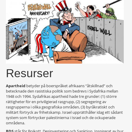
Resurser
Apartheid
betyder på boerspråket afrikaans “åtskillnad” och
betecknade den rasistiska politik som bedrevs i Sydafrika mellan
1948 och 1994. Sydafrikas apartheid hade tre grunder: (1) större
rättigheter för en priviligierad rasgrupp, (2) segregering av
rasgrupperna i olika geografiska områden, (3) byråkratiskt och
militärt förtryck av frihetskamp. Israel upprätthåller idag ett sådant
system som förtrycker palestinierna i Israel och de ockuperade
områdena.
BDS
står för Bojkott, Desinvestering och Sanktion. Inspirerat av hur