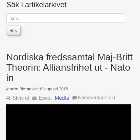
Sök i artikelarkivet
sök...
Sök
Nordiska fredssamtal Maj-Britt
Theorin: Alliansfrihet ut - Nato
in
Joacim Blomqvist
19 augusti 2015
Media
Kommentarer (1)
Skriv ut
Epost