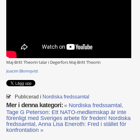
Maj-Britt Theorin talar i Degerfors
Maj-Britt Theorin
Joacim Blomqvist
Publicerad i
Nordiska fredssamtal
Mer i denna kategori:
« Nordiska fredssamtal,
Tage G Peterson: Ett NATO-medlemskap är inte
förenligt med Sveriges arbete för freden!
Nordiska
fredssamtal, Anna Lisa Eneroth: Fred i stället för
konfrontation »