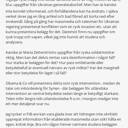
bl.a. uppgifter från Ukrainas generalstabsche
f. Men han är kanske
inte korrekt informerad, och förhållandena kan ha ändrats. I själva
verket skrev jag en lång artikel och bad fibred att korta ned efter
önskemål. Gång på gång har massmedia och talesmän för Ukrainas
regering presenterat konflikten som en rysk invasion etc. utan att
kunna presentera belägg för det. Däremot finns nu uppgifter om
rysk trupp och vapen, vilket jag inte hunnit att studera och
analysera.
Kanske är Maria Zetterströms uppgifter från ryska soldatmödrar
riktig. Men kan det delvis rentav vara desinformation i något fall?
Hur starka är beläggen för det? Hur pass omfattande eller
betydelsefull är eventuell närvaro av rysk militär? Har det marginell
eller stor betydelse för läget i så fall?
Obama & Co vill presentera detta som rysk intervention , medan de
talar om inbördeskrig för Syrien - där beläggen för utländska
intervention av central betydelse sedan länge är betydligt starkare.
Tiden inför längre tids utlandsvistelse fr.o.m. i morgon medger inte
ett mer detaljerat svar nu.
Jag tycker vi FIB-are kan vara glada över att tidningen inte okritiskt
upprepat information från etablerade massmedia utan sökt hålla en
egen, kritisk linje. Bra om någon hinner närmare studera beläggen