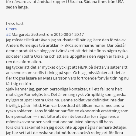
för närvaro av utländska trupper i Ukraina. Sådana finns från USA
sedan länge.
I viss hast
Citera
#2
Margareta Zetterström
2015-08-24 20:17
Jag måste tillstå att även jag studsade till när jag läste den första av
Anders Romelsjös två artiklar i FiB/K:s sommarnummer. Där påstår
denne produktive bloggare tvärsäkert att det inte finns några ryska
soldater i östra Ukraina och att alla uppgifter i den vägen är falska, ja
ren desinformation.
Jag tycker att det är mycket olyckligt att FiB/K på detta vis sätter sitt
anseende som seriös tidning på spel. Och jag misstänker att det är
fler trogna läsare än Mats Larsson vars förtroende för vår tidning nu
fått sig en törn.
Själv känner jag, genom personliga kontakter, till ett fall som helt
motsäger Romelsjös tes. Det är en ung rysk värnpliktig som ganska
nyligen stupat i östra Ukraina. Denne soldat var definitivt inte där
frivilligt, på sin fritid. Han var beordrad dit tillsammans med andra
ryska soldater. Hans föräldrar har fått en ekonomisk ersättning som
kompensation — mot löfte att de inte berättar för någon enda
människa var sonen varit stationerad. Med hänsyn till hans
föräldrars säkerhet kan jag dock inte uppge några närmare detaljer.
Jag har sett att de ryska soldatmödrarna också redogjort för flera