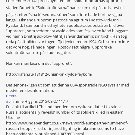
I december 2014 spreds nyheten om "soldatmödrarna
s uppror" i
staden Donetsk. "Soldatmödrarna
" hade, som det påstods, rest dit
på jakt efter "sina försvunna söner" som "inte hade hört av sig på
länge". Liknande "uppror" påstods ha ägt rum i Rostov-vid-Don i
Ryssland. I samband med nyheten publicerades också en bild över
"upproret", som sedermera avslöjades som fejk av en känd bloggare
vid namn Dmitrij Sokolov-Mitritj (användarnamn: smitrich). Han tog
reda på att bilden var tagen i Tjetjenien redan 1994. Och som om inte
det vore nog, så hade ingen i Rostov sett några "upproriska
soldatmödrar" ute på stadens gator.
Här kan man läsa om det "upproret":
http://riafan.ru/181812-unian-prikryilos-feykom/
Det ser onekligen ut som att denna USA-sponsrade NGO sysslar med
medveten desinformation.
Citera
#5
Jimmie Higgins
2015-08-27 11:17
En länk till artikel i The Independent om ryska soldater i Ukraina:
Russia 'accidentally reveals' number of its soldiers killed in eastern
Ukraine
http://www.independent.co.uk/news/world/europe/the-number-of-
russian-troops-killed-or-injured-fighting-in-ukraine-seems-to-have-
been-accidentally-published-10472603.html