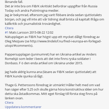
liknande fall.
Det är inte bra om FiB/K okritiskt befordrar uppgifter från Russia
Today och andra Putintrogna medier.
Jag är bekymrad, eftersom jag varit fibbare ända sedan sjuttiotalets
början, och jag vill inte att vår tidning skall brista så kapitalt ifråga om
källkritik och journalistisk trovärdighet.
Citera
#1
Mats Larsson
2015-08-22 12:02
Nätupplagan av FiB/K har högst upp ett mycket dåligt föredrag av
Oleg Mezjuev (se http://www.lindelof.nu/fred-i-europa-en-forlegad-
utopi/#comments).
Pappersupplagan (juninumret) har en Ukraina-artikel av Anders
Romelsjö som leder i bevis att det inte finns ryska soldater i
Donbass. F ö den enda artikel om Ukraina under 2015.
Jag hade aldrig kunna ana (läsare av FiB/K sedan sjuttiotalet) att
FiB/K kunde sjunka så lågt.
Thage G. Petterssons föredrag är utmärkt! Håller helt med om vad
han säger efter 5.25 och skulle gärna höra konstruktiva idéer om hur
detta ska åstadkommas. Mitt eget förslag till första steg finns på
länken ovan.
Citera
Uppdatera kommentarer