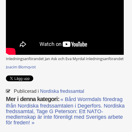
Inledningsanförandet Jan Ask och Eva Myrdal
Inledningsanförandet
Joacim Blomqvist
Publicerad i
Nordiska fredssamtal
Mer i denna kategori:
« Bård Wormdals föredrag
ifrån Nordiska fredssamtalen i Degerfors.
Nordiska
fredssamtal, Tage G Peterson: Ett NATO-
medlemskap är inte förenligt med Sveriges arbete
för freden! »