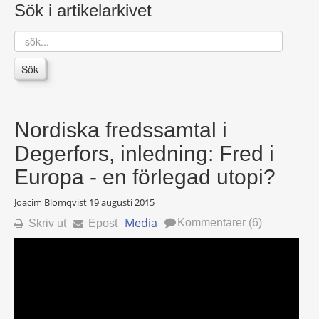
Sök i artikelarkivet
sök...
Sök
Nordiska fredssamtal i
Degerfors, inledning: Fred i
Europa - en förlegad utopi?
Joacim Blomqvist
19 augusti 2015
Media
Kommentarer (6)
Skriv ut
Epost