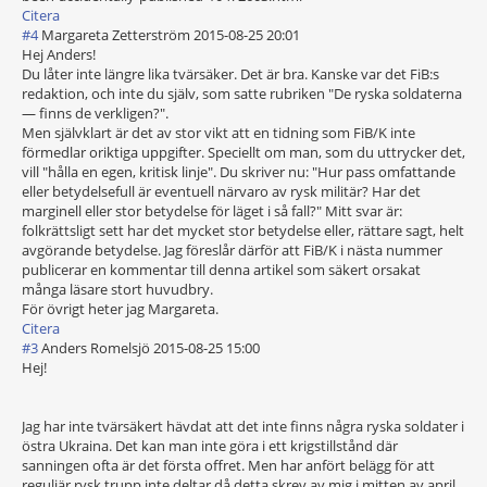
Citera
#4
Margareta Zetterström
2015-08-25 20:01
Hej Anders!
Du låter inte längre lika tvärsäker. Det är bra. Kanske var det FiB:s
redaktion, och inte du själv, som satte rubriken "De ryska soldaterna
— finns de verkligen?".
Men självklart är det av stor vikt att en tidning som FiB/K inte
förmedlar oriktiga uppgifter. Speciellt om man, som du uttrycker det,
vill "hålla en egen, kritisk linje". Du skriver nu: "Hur pass omfattande
eller betydelsefull är eventuell närvaro av rysk militär? Har det
marginell eller stor betydelse för läget i så fall?" Mitt svar är:
folkrättsligt sett har det mycket stor betydelse eller, rättare sagt, helt
avgörande betydelse. Jag föreslår därför att FiB/K i nästa nummer
publicerar en kommentar till denna artikel som säkert orsakat
många läsare stort huvudbry.
För övrigt heter jag Margareta.
Citera
#3
Anders Romelsjö
2015-08-25 15:00
Hej!
Jag har inte tvärsäkert hävdat att det inte finns några ryska soldater i
östra Ukraina. Det kan man inte göra i ett krigstillstånd där
sanningen ofta är det första offret. Men har anfört belägg för att
reguljär rysk trupp inte deltar då detta skrev av mig i mitten av april,