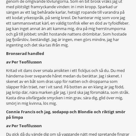
genom de omgivande lövlungorna. Som en bit brosk vräks jag ut
med plötsligt framryckande vinden: in i min kropp. Sparkad ur
sängen av ett lag behårade karlar, hetsigt ropande till varandra på
ett kodat yrkesspråk, på senig kreol. De hanterar mig som vore jag
ett sammansvetsat kärl, en väldig tonfisk eller en död av tyfoidfeber.
Jag kan inget annat än att kamma mig, dra på mig herrstrumporna
och gå till jobbet; smått hostande nattens drömbitar. Som hostade
jag fjolårslöv, beständigt. Jag är ingen, men görs mindre, jag har
ingenting och det ska tas ifrån mig.
Bronserad handled
av Per Teofilusson
Kritad vit dans över smala ansikten i ett fickljus och så du. Du med
händerna över svepande håret medan du berättar. Jag i skenet. I
skenet av en båt som dras upp för natten och dropparna som
släpper från träet, ner i vit sand. På botten av en klang är jag född,
jag kröp där, nära marken går jag, i jord ska jag försmäkta, som stråk.
Kasta dina olivfärgade smycken i min grav, sära dig, glid över mig,
smörj in mig kvinna, lös mig.
Connie Francis och jag, sodapop och Blondie och riktigt smör
på limpa
av Per Teofilusson
Du gick då du vände dig om så vaggande nätt med spretande fingrar