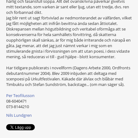
härlig och fasansfull soppa. Allt det ovanskrivna påverkar givetvis
mitt textande, som varken är sant eller ljug, utan ett tredje, dvs. ren
och förbannad dikt.
Jag blir rent ut sagt förtvivlad av nedmonterandet av välfärden, vilket
jag fått möjligheten att inifrån bevittna ända sedan åttiotalet.
Diskrepansen mellan högutbildning och veritabel oförmåga att se
konsekvenserna för hela samhällets förvittring, då skatterna
oupphörligen skall sänkas, är för mig både irriterande och närapå en
gåta. Jag menar, att det jag just nämnt verkar i mig som en
stimulerande gnista i förvissningen om att utan poesi, i dess vidaste
mening, så reduceras vi till - gud hjälpe - blott konsumenter.
Har tidigare publicerats i novellform (Dagens Arbete 2000, Ordfronts
debutantnummer 2004). Blev 2009 inbjuden att deltaga med
scenpoesi på Urkultfestivalen. Käkade där älvlax och blåbär med
Timbuktu och Stefan Sundström, backstage... (om man säger så).
Per Teofilusson
08-6040471
073-8144210
Nils Lundgren