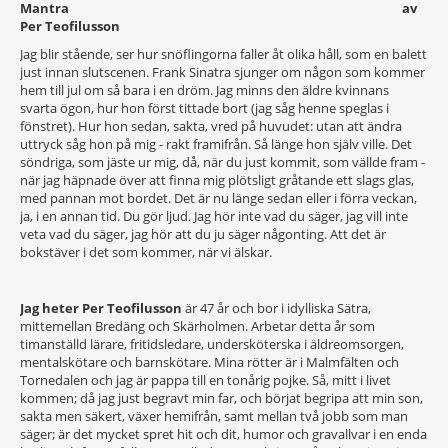
Mantra av
Per Teofilusson
Jag blir stående, ser hur snöflingorna faller åt olika håll, som en balett
just innan slutscenen. Frank Sinatra sjunger om någon som kommer
hem till jul om så bara i en dröm. Jag minns den äldre kvinnans
svarta ögon, hur hon först tittade bort (jag såg henne speglas i
fönstret). Hur hon sedan, sakta, vred på huvudet: utan att ändra
uttryck såg hon på mig - rakt framifrån. Så länge hon själv ville. Det
söndriga, som jäste ur mig, då, när du just kommit, som vällde fram -
när jag häpnade över att finna mig plötsligt gråtande ett slags glas,
med pannan mot bordet. Det är nu länge sedan eller i förra veckan,
ja, i en annan tid. Du gör ljud. Jag hör inte vad du säger, jag vill inte
veta vad du säger, jag hör att du ju säger någonting. Att det är
bokstäver i det som kommer, när vi älskar.
Jag heter Per Teofilusson
är 47 år och bor i idylliska Sätra,
mittemellan Bredäng och Skärholmen. Arbetar detta år som
timanställd lärare, fritidsledare, undersköterska i äldreomsorgen,
mentalskötare och barnskötare. Mina rötter är i Malmfälten och
Tornedalen och jag är pappa till en tonårig pojke. Så, mitt i livet
kommen; då jag just begravt min far, och börjat begripa att min son,
sakta men säkert, växer hemifrån, samt mellan två jobb som man
säger; är det mycket spret hit och dit, humor och gravallvar i en enda