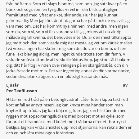
från höfterna. Som ett slags blomma, som pop. Jag satt kvar på en
bänk och sögs som en tyngdlös virvel in i din blick, antagligen
framåtlutad med lyftat ansikte, skinande. Hur har jag kunnat
glömma dig. Men jag förstår att dagarna har gått, och de nya vill jag
vara med om. Det har kommit nya minnen, med andra, men ingen
som du, som vi, som vi fick varandra till. Jag minns att du aldrig
målade dig till kvinna, det behövdes inte. Du är den mest tillknäppta
jag mött och den som visade mig det mesta jag vet om kärlek mellan
två vuxna. Ingen har skrämt mig som du, du var en bomb, och en
furie, läkt blev jag aldrig, men inget kunde trösta som din famn. Vi
viskade småskrattande att vi skulle åldras ihop, jag stod tätt bakom
dig, ditt hår flög i vinden över relingen på en skärgårdsbåt, och din
jacka frasade mot min. Det var ingenting annat än din varma nacke,
sedan dina blanka ögon, och en plötsligt kastande mås.
Ljusår av
Per Teofilusson
Hittar en röd tråd på en betongkvadrat. Låter foten kippa takt i ett
kort anfall av antytt raseri. Jag kan knyta mina händer som man
knyter ihop trådar, jag kan böja mig fram, jag kan bli stående med
ryggen mot sopsorteringsluckan; med bröstet mot en cykel som
förlorat ett framdäck, med knäet mot trådarna efter ett bortryckt
bakljus. Jag kan vrida ansiktet upp mot stjärnorna, kan räkna dem en
och en och låta mina ögon förändras.