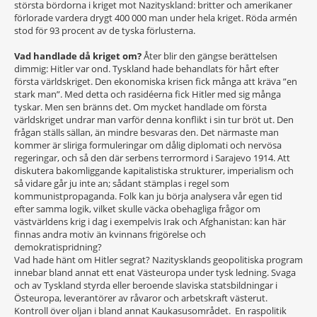
största bördorna i kriget mot Nazityskland: britter och amerikaner
förlorade vardera drygt 400 000 man under hela kriget. Röda armén
stod för 93 procent av de tyska förlusterna.
Vad handlade då kriget om?
Åter blir den gängse berättelsen
dimmig: Hitler var ond. Tyskland hade behandlats för hårt efter
första världskriget. Den ekonomiska krisen fick många att kräva ”en
stark man”. Med detta och rasidéerna fick Hitler med sig många
tyskar. Men sen bränns det. Om mycket handlade om första
världskriget undrar man varför denna konflikt i sin tur bröt ut. Den
frågan ställs sällan, än mindre besvaras den. Det närmaste man
kommer är sliriga formuleringar om dålig diplomati och nervösa
regeringar, och så den där serbens terrormord i Sarajevo 1914. Att
diskutera bakomliggande kapitalistiska strukturer, imperialism och
så vidare går ju inte an; sådant stämplas i regel som
kommunistpropaganda. Folk kan ju börja analysera vår egen tid
efter samma logik, vilket skulle väcka obehagliga frågor om
västvärldens krig i dag i exempelvis Irak och Afghanistan: kan här
finnas andra motiv än kvinnans frigörelse och
demokratispridning?
Vad hade hänt om Hitler segrat? Nazitysklands geopolitiska program
innebar bland annat ett enat Västeuropa under tysk ledning. Svaga
och av Tyskland styrda eller beroende slaviska statsbildningar i
Östeuropa, leverantörer av råvaror och arbetskraft västerut.
Kontroll över oljan i bland annat Kaukasusområdet. En raspolitik