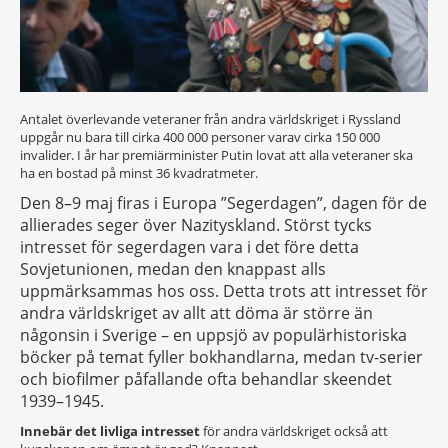
Antalet överlevande veteraner från andra världskriget i Ryssland
uppgår nu bara till cirka 400 000 personer varav cirka 150 000
invalider. I år har premiärminister Putin lovat att alla veteraner ska
ha en bostad på minst 36 kvadratmeter.
Den 8–9 maj firas i Europa ”Segerdagen”, dagen för de
allierades seger över Nazityskland. Störst tycks
intresset för segerdagen vara i det före detta
Sovjetunionen, medan den knappast alls
uppmärksammas hos oss. Detta trots att intresset för
andra världskriget av allt att döma är större än
någonsin i Sverige – en uppsjö av populärhistoriska
böcker på temat fyller bokhandlarna, medan tv-serier
och biofilmer påfallande ofta behandlar skeendet
1939–1945.
Innebär det livliga intresset
för andra världskriget också att