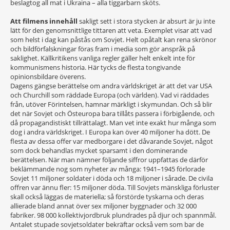
beslagtog all mat i Ukraina – alla tiggarbarn sköts.
Att filmens innehåll
sakligt sett i stora stycken är absurt är ju inte
lätt för den genomsnittlige tittaren att veta. Exemplet visar att vad
som helst i dag kan påstås om Sovjet. Helt opåtalt kan rena skrönor
och bildförfalskningar föras fram i media som gör anspråk på
saklighet. Källkritikens vanliga regler gäller helt enkelt inte för
kommunismens historia. Här tycks de flesta tongivande
opinionsbildare överens.
Dagens gängse berättelse om andra världskriget är att det var USA
och Churchill som räddade Europa (och världen). Vad vi räddades
från, utöver Förintelsen, hamnar märkligt i skymundan. Och så blir
det när Sovjet och Östeuropa bara tillåts passera i förbigående, och
då propagandistiskt tillrättalagt. Man vet inte exakt hur många som
dog i andra världskriget. I Europa kan över 40 miljoner ha dött. De
flesta av dessa offer var medborgare i det dåvarande Sovjet, något
som dock behandlas mycket sparsamt i den dominerande
berättelsen. När man nämner följande siffror uppfattas de därför
beklämmande nog som nyheter av många: 1941–1945 förlorade
Sovjet 11 miljoner soldater i döda och 18 miljoner i sårade. De civila
offren var ännu fler: 15 miljoner döda. Till Sovjets mänskliga förluster
skall också läggas de materiella; så förstörde tyskarna och deras
allierade bland annat över sex miljoner byggnader och 32 000
fabriker. 98 000 kollektivjordbruk plundrades på djur och spannmål.
Antalet stupade sovjetsoldater bekräftar också vem som bar de