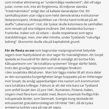
som innebar eliminering av ”undermåliga raselement”, det vill säga
judar, romer och, inte att förglömma, 30 miljoner slaviska
”träskmänniskor” enligt den så kallade Generalplan Ost. Ett
samhällssystem utan några som helst demokratiska institutioner
(ledarprincipen). Utrikespolitiken var i första hand inriktad på att
skaffa ”Lebensraum” i öst, där tyskar skulle kolonisera de samhällen
som rensats på sina tidigare invånare. Det ickeslaviska Europa –
Frankrike, Italien och så vidare – skulle respekteras som egna
statsbildningar, men, mer eller mindre, under Tysklands ”naturliga
ledning”. Ekonomin skulle vila på kapitalistisk grund.
För de flesta av oss
som begrundar naziprogrammet betydde
segern över Nazityskland en stor seger för mänskligheten. Att Sovjet
spelade en huvudroll för detta utfall är omöjligt att bortse från.
Kålsuparteorin om ”de totalitära systemen” klingar därför falskt,
trots den gruvliga repression som onekligen förekom
i den sovjetiska diktaturen. Man bör lägga märke till att stora delar
av den europeiska borgerligheten länge hoppades på en Hitlerseger
mot Sovjet; de ansåg uppenbarligen inte nazism och kommunism
vara totalitära tvillingar. Faktum är att det inte bara var Tyskland
som anföll Sovjet den 22 juni 1941. Rumänien, Finland, Italien,
Ungern med flera kom snabbt med, liksom tusentals frivilliga från
ockuperade länder, som Danmark. Sveriges kung skickade ett
entusiastiskt gratulationstelegram till Hitler 1941, då de tyska
arméerna tycktes vara på väg att segra.