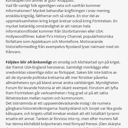
kunskapen om ämnet är god? Knappast.
Vad får vanligt folk egentligen veta och varifrån kommer
informationen? Mycket behandlar krigföringen i snäv mening,
enskilda krigståg, fältherrar och så vidare. En stor del av
uppmärksamheten kring kriget kretsar också kring Förintelsen. En
mycket betänklig omständighet är att nästan hela
informationsflödet kommer från Storbritannien eller USA:
Hollywoodfilmer, kabel-TV:s History Channel, populärhistoriska
författare som Applebaum och Montefiore. Motsvarande
historieförmedling från exempelvis Ryssland lyser närmast med sin
frånvaro.
Följden blir ofrånkomligt
en ensidig och klichéartad syn på kriget,
där främst USA-England heroiseras. Samtidigt mörkläggs eller
snedvinklas väsentliga sidor av förloppet. Saken blir inte bättre av
att de styrande politiska kretsarna allt mer försöker påverka
allmänhetens syn på bland annat andra världskriget. Myndigheten
Forum för levande historia är ett ökänt exempel. Förutom att lyfta
fram Förintelsen går verksamheten i hög grad ut på att sätta
likhetstecken mellan nazism och kommunism.
Det sistnämnda är ett uppseendeväckande inslag i de numera
gångbara historietolkningarna: Nazityskland och Sovjet var lika goda
kålsupare, och krigets utfall innebar endast att ett totalitärt tyranni
ersatte ett annat. Tanken är förvisso inte ny, men efter murens fall
har denna klichébild kolporterats med förnyad frenesi. (Den skärpta