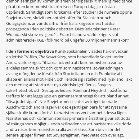
demoniseringen av kommunismen ter sig särskilt märklig med tanke
på att den kommunistiska rörelsen i Europa i dag är nästan
utplånad). Samtidigt som forskarna, efter studier i de numera öppna
Sovjetarkiven, skrivit ner antalet offer för Stalinterror och
Gulagsystem, används siffror från kalla krigets mest hätska
propaganda i den politiska debatten. DN:s ledarskribent Peter
Wolodarski skrev nyligen: ”… Fram till andra världskrigets slut
administrerade (KGB) folkmord på ungefär 30 miljoner människor.”
I den förment objektiva
Kunskapskanalen visades häromveckan
en lettisk TV-film,
The Soviet Story
, som behandlade Sovjet under
Andra världskriget. Tittarna fick veta att kommunisterna var av
alldeles samma skrot och korn som nazisterna: sovjetledningen
avslog mängder av försök från Storbritannien och Frankrike att
skapa en allians mot Hitler, och lierade sig i stället med Tyskland i akt
och mening att starta det nya världskriget. Berija, Sovjets
säkerhetschef, och Gestapos ledare, Reinhard Heydrich, påstås ha
träffats för att lägga upp en gemensam strategi för att bland annat
”lösa judefrågan”. När Sovjetarmén i slutet av kriget befriade
Auschwitz och andra läger var det egentligen bara för att ryssarna
själva skulle kunna fortsätta nazisternas verksamhet i dessa läger.
Nazisternas och kommunisternas primära målsättning var att döda
så många som möjligt – enda skillnaden var att nazisterna ville döda
andra raser, kommunisterna alla av fel klass. Som bevis för det
senare uppger filmen att Sovjetregimen, medvetet och överlagt,