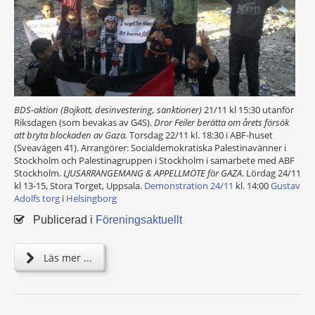
BDS-aktion (Bojkott, desinvestering, sanktioner)
21/11 kl 15:30 utanför
Riksdagen (som bevakas av G4S).
Dror Feiler berätta om årets försök
att bryta blockaden av Gaza.
Torsdag 22/11 kl. 18:30 i ABF-huset
(Sveavägen 41). Arrangörer: Socialdemokratiska Palestinavänner i
Stockholm och Palestinagruppen i Stockholm i samarbete med ABF
Stockholm.
LJUSARRANGEMANG & APPELLMÖTE för GAZA
. Lördag 24/11
kl 13-15, Stora Torget, Uppsala.
Demonstration
24/11
kl. 14:00
Gustav
Adolfs torg
i
Helsingborg
Publicerad i
Föreningsaktuellt
Läs mer ...