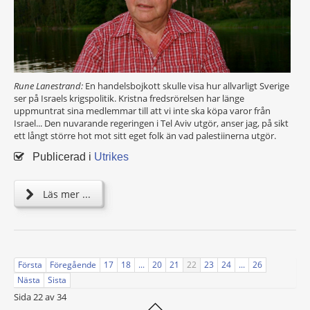
Rune Lanestrand:
En handelsbojkott skulle visa hur allvarligt Sverige
ser på Israels krigspolitik. Kristna fredsrörelsen har länge
uppmuntrat sina medlemmar till att vi inte ska köpa varor från
Israel... Den nuvarande regeringen i Tel Aviv utgör, anser jag, på sikt
ett långt större hot mot sitt eget folk än vad palestiinerna utgör.
Publicerad i
Utrikes
Läs mer ...
Första
Föregående
17
18
...
20
21
22
23
24
...
26
Nästa
Sista
Sida 22 av 34