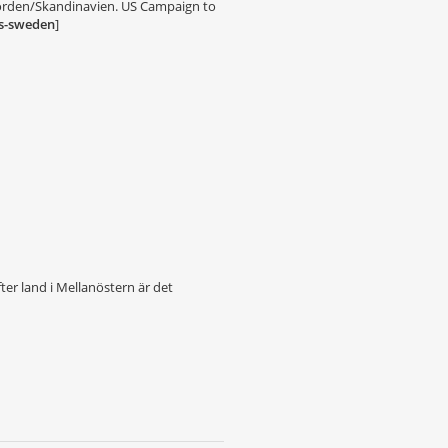
 Norden/Skandinavien. US Campaign to
s-sweden
]
ter land i Mellanöstern är det