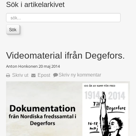
Sök i artikelarkivet
sök...
Sök
Videomaterial ifrån Degefors.
Anton Honkonen
20 maj 2014
Skriv ny kommentar
Skriv ut
Epost