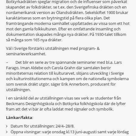
Botkyrkadräkten speglar migration och de influenser som påverkat
skapandet av folkdräkter, se t.ex. den Sverigefinska dräkten och en
nordamerikansk version av Ölandsdräkten. Sekelskiftet 1900 brukar
karaktäriseras som en brytningstid på flera olika plan. Det
framträngande moderna samhället uppfattades av vissa som ett hot
mot den gamla folkkulturen. Efter en omfattande insamling och
dokumentation skapades många nya dräkter. På 1930-talet tillkom
så många som 165 nya dräkter.
Väl i Sverige förstärks utställningen med program- &
seminarieverksamhet.
– Det blir en serie av tre spännande seminarier med bl.a. Lars
Farago, Iman Aldebe och Carola Grahn där samtalen berör
minoriteternas relation till kulturarvet, slöjans utveckling i Sverige
och kulturinstitutionerna och kampen om de nationella symbolerna
som svensk dräkt utgör, säger Erik Annerborn, producent för
utställningen.
I en särskild del av utställningen visas sex verk av studenter från
Beckmans Designhögskola och Botkyrka folkhögskola där de lyfter
fram att det vi bär är ofta laddat med signaler och symbolik.
Länkar/fakta
:
Datum för utställningen: 24/4–28/8.
Öppna visningar: varje onsdag kl.13 juni-augusti samt varje lördag