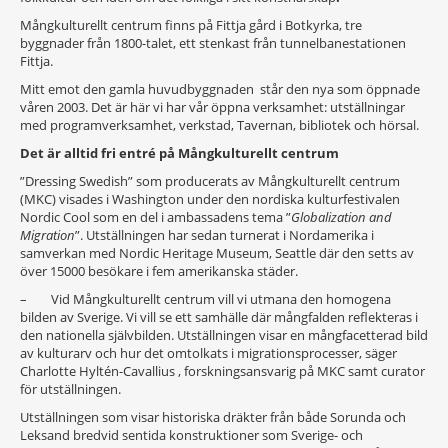
Mångkulturellt centrum finns på Fittja gård i Botkyrka, tre
byggnader från 1800-talet, ett stenkast från tunnelbanestationen
Fittja.
Mitt emot den gamla huvudbyggnaden står den nya som öppnade
våren 2003. Det är här vi har vår öppna verksamhet: utställningar
med programverksamhet, verkstad, Tavernan, bibliotek och hörsal.
Det är alltid fri entré på Mångkulturellt centrum
”Dressing Swedish” som producerats av Mångkulturellt centrum
(MKC) visades i Washington under den nordiska kulturfestivalen
Nordic Cool som en del i ambassadens tema ”
Globalization and
Migration
”. Utställningen har sedan turnerat i Nordamerika i
samverkan med Nordic Heritage Museum, Seattle där den setts av
över 15000 besökare i fem amerikanska städer.
– Vid Mångkulturellt centrum vill vi utmana den homogena
bilden av Sverige. Vi vill se ett samhälle där mångfalden reflekteras i
den nationella självbilden. Utställningen visar en mångfacetterad bild
av kulturarv och hur det omtolkats i migrationsprocesser, säger
Charlotte Hyltén-Cavallius , forskningsansvarig på MKC samt curator
för utställningen.
Utställningen som visar historiska dräkter från både Sorunda och
Leksand bredvid sentida konstruktioner som Sverige- och