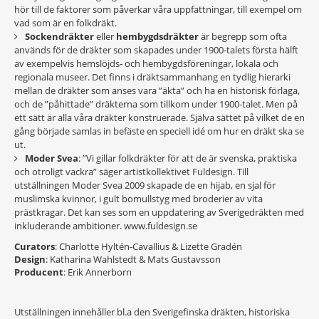
hör till de faktorer som påverkar våra uppfattningar, till exempel om
vad som är en folkdräkt.
Sockendräkter
eller
hembygdsdräkter
är begrepp som ofta
används för de dräkter som skapades under 1900-talets första hälft
av exempelvis hemslöjds- och hembygdsföreningar, lokala och
regionala museer. Det finns i dräktsammanhang en tydlig hierarki
mellan de dräkter som anses vara ”äkta” och ha en historisk förlaga,
och de ”påhittade” dräkterna som tillkom under 1900-talet. Men på
ett sätt är alla våra dräkter konstruerade. Själva sättet på vilket de en
gång började samlas in befäste en speciell idé om hur en dräkt ska se
ut.
Moder Svea
: ”Vi gillar folkdräkter för att de är svenska, praktiska
och otroligt vackra” säger artistkollektivet Fuldesign. Till
utställningen Moder Svea 2009 skapade de en hijab, en sjal för
muslimska kvinnor, i gult bomullstyg med broderier av vita
prästkragar. Det kan ses som en uppdatering av Sverigedräkten med
inkluderande ambitioner. www.fuldesign.se
Curators
: Charlotte Hyltén-Cavallius & Lizette Gradén
Design
: Katharina Wahlstedt & Mats Gustavsson
Producent
: Erik Annerborn
Utställningen innehåller bl.a den Sverigefinska dräkten, historiska