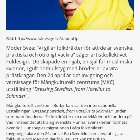
Bild: http://www.fuldesign.se/#aboutfp
Moder Svea: ”Vi gillar folkdräkter för att de är svenska,
praktiska och otroligt vackra” säger artistkollektivet
Fuldesign. De skapade en hijab, en sjal för muslimska
kvinnor, i gult bomullstyg med broderier av vita
prästkragar. Den 24 april är det invigning och
vernissage för Mångkulturellt centrums (MKC)
utställning ”
Dressing Swedish, from Hazelius to
Salander
”.
Mångkulturellt centrum i Botkyrka visar den internationella
utställningen
”Dressing Swedish, from Hazelius to Salander”
under
sommarmånaderna. Se folkdräkter och modekläder och fundera på:
Vad innebär det att klä sig svenskt? Hur har svenskheten formats
över tid? Hur speglas migrationen i våra folkdräkter?
Invigningstalare den 24 april är Bea Szenfeld, som använt sig av
folkkultur och idén om det folkliga i sitt konstnärskap
.