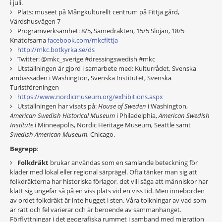
i juli.
Plats: museet på Mångkulturellt centrum på Fittja gård,
Värdshusvägen 7
Programverksamhet: 8/5, Samedräkten, 15/5 Slöjan, 18/5
Knätofsarna
facebook.com/mkcfittja
http://mkc.botkyrka.se/ds
Twitter: @mkc_sverige #dressingswedish #mkc
Utställningen är gjord i samarbete med: Kulturrådet, Svenska
ambassaden i Washington, Svenska Institutet, Svenska
Turistföreningen
https://www.nordicmuseum.org/exhibitions.aspx
Utställningen har visats på:
House of Sweden
i Washington,
American Swedish Historical Museum
i Philadelphia,
American Swedish
Institute
i Minneapolis, Nordic Heritage Museum, Seattle samt
Swedish American Museum
, Chicago.
Begrepp
:
Folkdräkt
brukar användas som en samlande beteckning för
kläder med lokal eller regional särprägel. Ofta tänker man sig att
folkdräkterna har historiska förlagor, det vill säga att människor har
klätt sig ungefär så på en viss plats vid en viss tid. Men innebörden
av ordet folkdräkt är inte hugget i sten. Våra tolkningar av vad som
är rätt och fel varierar och är beroende av sammanhanget.
Förflyttningar i det geografiska rummet i samband med migration