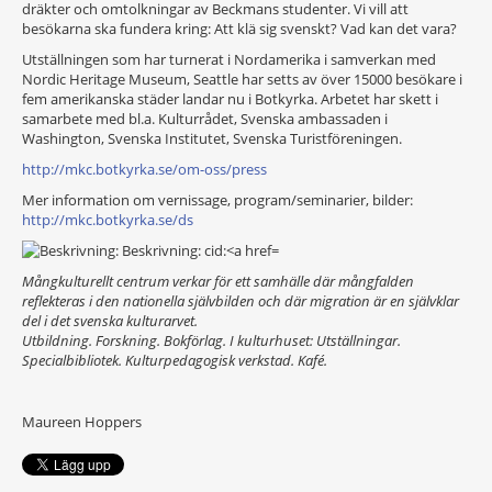
dräkter och omtolkningar av Beckmans studenter. Vi vill att
besökarna ska fundera kring: Att klä sig svenskt? Vad kan det vara?
Utställningen som har turnerat i Nordamerika i samverkan med
Nordic Heritage Museum, Seattle har setts av över 15000 besökare i
fem amerikanska städer landar nu i Botkyrka. Arbetet har skett i
samarbete med bl.a. Kulturrådet, Svenska ambassaden i
Washington, Svenska Institutet, Svenska Turistföreningen.
http://mkc.botkyrka.se/om-oss/press
Mer information om vernissage, program/seminarier, bilder:
http://mkc.botkyrka.se/ds
Mångkulturellt centrum verkar för ett samhälle där mångfalden
reflekteras i den nationella självbilden och där migration är en självklar
del i det svenska kulturarvet.
Utbildning. Forskning. Bokförlag. I kulturhuset: Utställningar.
Specialbibliotek. Kulturpedagogisk verkstad. Kafé.
Maureen Hoppers