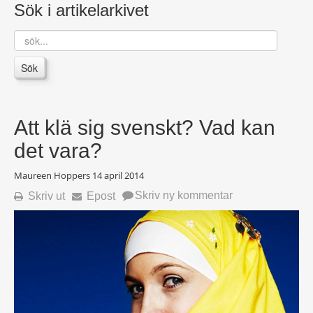
Sök i artikelarkivet
sök...
Sök
Att klä sig svenskt? Vad kan
det vara?
Maureen Hoppers
14 april 2014
Skriv ny kommentar
Skriv ut
Epost