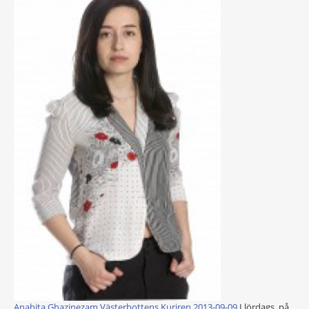
Anahita Ghazinezam Västerbottens Kuriren 2013-09-09
I lördags, på