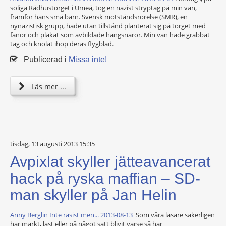
soliga Rådhustorget i Umeå, tog en nazist stryptag på min vän,
framför hans små barn. Svensk motståndsrörelse (SMR), en
nynazistisk grupp, hade utan tillstånd planterat sig på torget med
fanor och plakat som avbildade hängsnaror. Min vän hade grabbat
tag och knölat ihop deras flygblad.
Publicerad i
Missa inte!
Läs mer ...
tisdag, 13 augusti 2013 15:35
Avpixlat skyller jätteavancerat
hack på ryska maffian – SD-
man skyller på Jan Helin
Anny Berglin Inte rasist men... 2013-08-13
Som våra läsare säkerligen
har märkt, läst eller på något sätt blivit varse så har