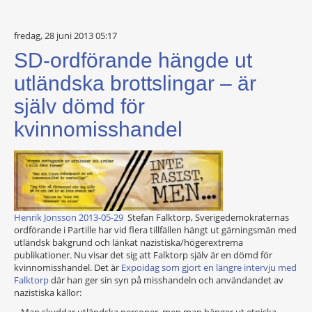
fredag, 28 juni 2013 05:17
SD-ordförande hängde ut
utländska brottslingar – är
själv dömd för
kvinnomisshandel
Henrik Jonsson 2013-05-29
Stefan Falktorp, Sverigedemokraternas
ordförande i Partille har vid flera tillfällen hängt ut gärningsmän med
utländsk bakgrund och länkat nazistiska/högerextrema
publikationer. Nu visar det sig att Falktorp själv är en dömd för
kvinnomisshandel. Det är
Expoidag som gjort en längre intervju med
Falktorp
där han ger sin syn på misshandeln och användandet av
nazistiska källor:
– Man skyddar utländska personer, men man hänger ut etniska