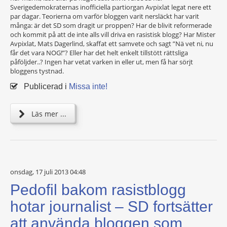
Sverigedemokraternas inofficiella partiorgan Avpixlat legat nere ett
par dagar. Teorierna om varför bloggen varit nersläckt har varit
många: är det SD som dragit ur proppen? Har de blivit reformerade
och kommit på att de inte alls vill driva en rasistisk blogg? Har Mister
Avpixlat, Mats Dagerlind, skaffat ett samvete och sagt ”Nä vet ni, nu
får det vara NOG!”? Eller har det helt enkelt tillstött rättsliga
påföljder..? Ingen har vetat varken in eller ut, men få har sörjt
bloggens tystnad.
Publicerad i
Missa inte!
Läs mer ...
onsdag, 17 juli 2013 04:48
Pedofil bakom rasistblogg
hotar journalist – SD fortsätter
att använda bloggen som