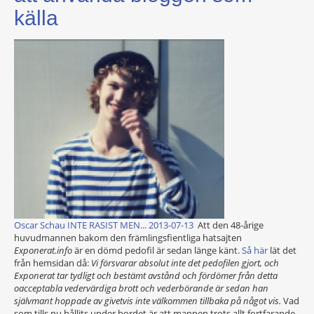
källa
Oscar Schau INTE RASIST MEN... 2013-07-13
Att den 48-årige
huvudmannen bakom den främlingsfientliga hatsajten
Exponerat.info
är en dömd pedofil är sedan länge känt.
Så här
lät det
från hemsidan då:
Vi försvarar absolut inte det pedofilen gjort, och
Exponerat tar tydligt och bestämt avstånd och fördömer från detta
oacceptabla vedervärdiga brott och vederbörande är sedan han
självmant hoppade av givetvis inte välkommen tillbaka på något vis.
Vad
som tills nu hållits under bordet är att mannen trots allt fortfarande