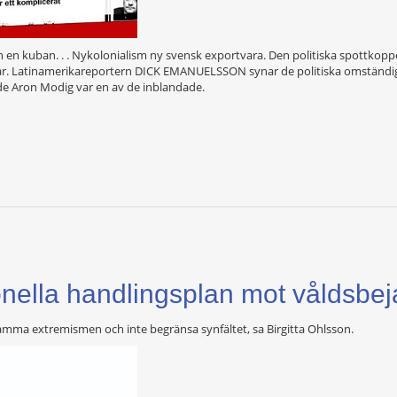
h en kuban. . . Nykolonialism ny svensk exportvara. Den politiska spottkopp
ngar. Latinamerikareportern DICK EMANUELSSON synar de politiska omständi
nde Aron Modig var en av de inblandade.
nella handlingsplan mot våldsbe
amma extremismen och inte begränsa synfältet, sa Birgitta Ohlsson.