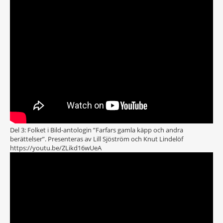
Del 3: Folket i Bild-antologin ”Farfars gamla käpp och andra
berättelser”. Presenteras av Lill Sjöström och Knut Lindelöf
https://youtu.be/ZLikd16wUeA