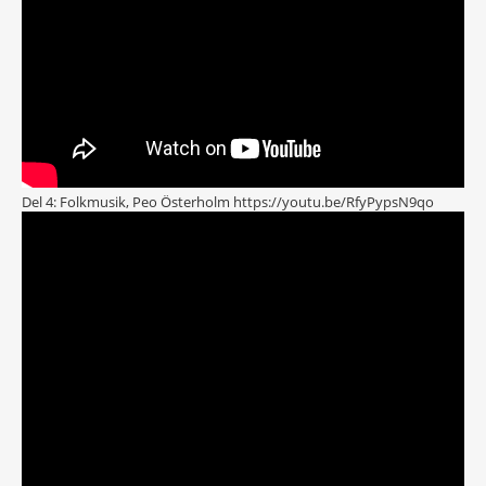
Del 4: Folkmusik, Peo Österholm https://youtu.be/RfyPypsN9qo