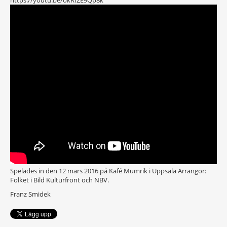
https://youtu.be/okRfZE9Qp8k
Spelades in den 12 mars 2016 på Kafé Mumrik i Uppsala Arrangör:
Folket i Bild Kulturfront och NBV.
Franz Smidek