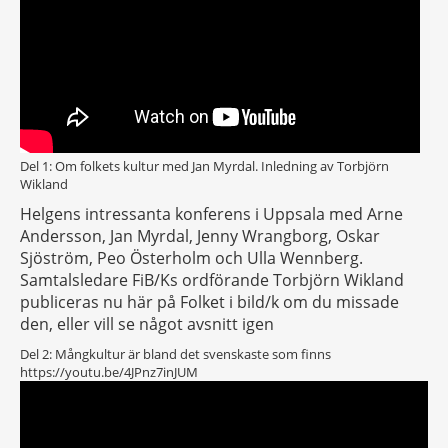
Del 1: Om folkets kultur med Jan Myrdal. Inledning av Torbjörn
Wikland
Helgens intressanta konferens i Uppsala med Arne
Andersson, Jan Myrdal, Jenny Wrangborg, Oskar
Sjöström, Peo Österholm och Ulla Wennberg.
Samtalsledare FiB/Ks ordförande Torbjörn Wikland
publiceras nu här på Folket i bild/k om du missade
den, eller vill se något avsnitt igen
Del 2: Mångkultur är bland det svenskaste som finns
https://youtu.be/4JPnz7inJUM