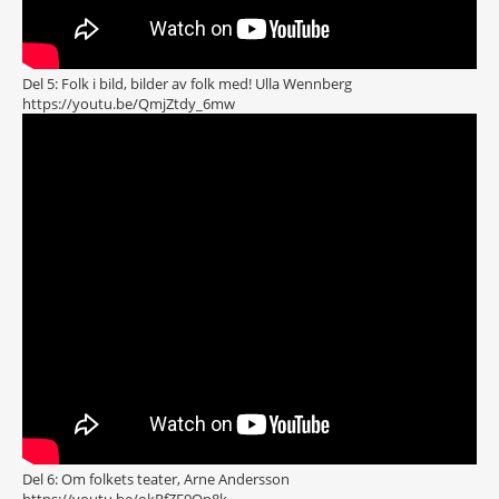
Del 5: Folk i bild, bilder av folk med! Ulla Wennberg
https://youtu.be/QmjZtdy_6mw
Del 6: Om folkets teater, Arne Andersson