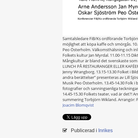
Samtalsledare FiB/Ks ordförande Torbjö
möjlighet att köpa kaffe och smörgås. 1
Peo Österholm. Välkomsthälsning och inl
Folkets kultur Jan Myrdal. 11.00-11.15 Di
Mångkultur är bland det svenskaste som 
LUNCH PÅ RESTAURANGER ELLER KAFÉER I
Jenny Wrangborg. 13.15-13.30 Folket i Bil
andra berättelser” presenteras av Lill Sj
Musik Peo Österholm. 13.45-14.30 Folk i bi
fotografier och sanningsenliga teckningar
14.45-15.30 Folkets teater, vad är det?! 
summering Torbjörn Wikland. Arrangör: Fo
Joacim Blomqvist
Publicerad i
Inrikes