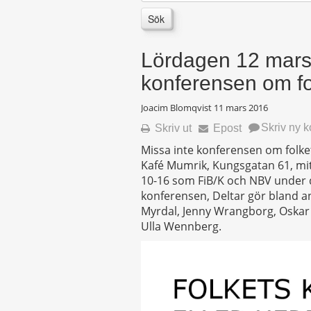
Sök
Lördagen 12 mars:
konferensen om fol
Joacim Blomqvist
11 mars 2016
Skriv ny 
Skriv ut
Epost
Missa inte konferensen om folket
Kafé Mumrik, Kungsgatan 61, mit
10-16 som FiB/K och NBV under
konferensen, Deltar gör bland a
Myrdal, Jenny Wrangborg, Oskar
Ulla Wennberg.