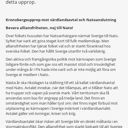
detta upprop.
Kronobergsupprop mot värdlandsavtal och Natoanslutning
Bevara alliansfriheten, nej till Nato!
Över folkets huvuden har Natoanhängare närmat Sverige till Nato.
Syftet har varit att göra steget kort till fullt medlemskap. Men
alliansfriheten har tjänat folket väl och är starkt förankrad hos
svenska folket. Den har hållit Sverige utanför två världskrig.
Den aktiva och framgångsrika politik mot kärnvapen som Sverige
tidigare förde och som gav oss ett massivt stöd och trovärdighet
under många år i FN hade inte varit och är inte möjlig att föra om
Sverige är medlem i Nato.
Nästa år ska riksdagen ta ställning till ett så kallat värdlandsavtal
med Nato. Avtalet innebär, när det tillämpas, att vi tillåter Nato att
ha trupper och vapen på svensk mark. Vårt territorium ska få
användas som bas för angrepp på tredje land. Det finns en
omständighet som man håller tyst om: det finns inget förbud mot
utplacering av kärnvapen i Sverige inskrivet i värdlandsavtalet.
Avtalet gäller vid övningar, kriser och krig.
Värdlandsavtalet ökar risken att Sverige blir en direkt måltavla i en
stormaktskonflikt. Den alliansfrihet som starkt bidragit till att Sverige