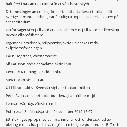
haft fred i nästan tvåhundra år är vårt bästa skydd.
Det finns ingen anledning för en stat att attackera ett alliansfritt
Sverige som inte härbärgerar fientliga trupper, baser eller vapen på
sitt territorium.
Därför säger vi nej till värdlandsavtalet och nej till Natomedlemskap.
Bevara alliansfriheten!
Ingemar Haraldsson, miljöpartist, aktiv i Svenska Freds-
skiljedomsföreningen
Carin Högstedt, vänsterpartist
Alf Karlsson, socialdemokrat, aktiv i ABF
Kenneth Kimming, socialdemokrat
Stefan Marusic, SSU-are
Ulf Nilsson, aktiv i Svenska Afghanistankommitten
Peter Svensson, partipol. obunden, gillar hållbar miljö
Lennart Värmby, vänsterpartist
Publicerad Smålandsposten 2 december 2015-12-07
Ett Blekingeupprop med samma innehåll och undertecknad av
blekingar ur skilda politiska miljöer har tidigare publicerats i BLT och