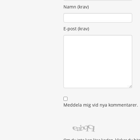
Namn (krav)
E-post (krav)
Meddela mig vid nya kommentarer.
Om du inte kan läsa koden, klickar du hä