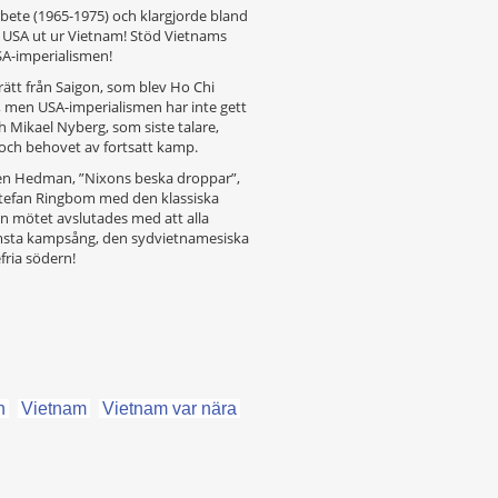
arbete (1965-1975) och klargjorde bland
r: USA ut ur Vietnam! Stöd Vietnams
SA-imperialismen!
rätt från Saigon, som blev Ho Chi
t, men USA-imperialismen har inte gett
h Mikael Nyberg, som siste talare,
 och behovet av fortsatt kamp.
ven Hedman, ”Nixons beska droppar”,
 Stefan Ringbom med den klassiska
 mötet avslutades med att alla
msta kampsång, den sydvietnamesiska
fria södern!
n
Vietnam
Vietnam var nära