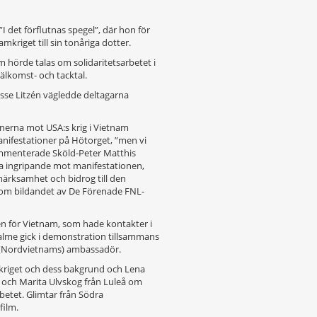
 det förflutnas spegel”, där hon för
mkriget till sin tonåriga dotter.
hörde talas om solidaritetsarbetet i
välkomst- och tacktal.
sse Litzén vägledde deltagarna
nerna mot USA:s krig i Vietnam
anifestationer på Hötorget, ”men vi
ommenterade Sköld-Peter Matthis
ma ingripande mot manifestationen,
märksamhet och bidrog till den
om bildandet av De Förenade FNL-
n för Vietnam, som hade kontakter i
Palme gick i demonstration tillsammans
(Nordvietnams) ambassadör.
mkriget och dess bakgrund och Lena
 och Marita Ulvskog från Luleå om
rbetet. Glimtar från Södra
film.