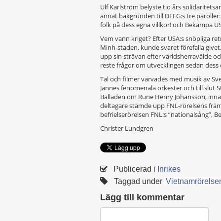
Ulf Karlström belyste tio års solidaritets
annat bakgrunden till DFFG:s tre parolle
folk på dess egna villkor! och Bekämpa U
Vem vann kriget? Efter USA:s snöpliga ret
Minh-staden, kunde svaret förefalla give
upp sin strävan efter världsherravälde oc
reste frågor om utvecklingen sedan dess
Tal och filmer varvades med musik av S
Jannes fenomenala orkester och till slut
Balladen om Rune Henry Johansson, innan
deltagare stämde upp FNL-rörelsens frä
befrielserörelsen FNL:s ”nationalsång”, Be
Christer Lundgren
Publicerad i
Inrikes
Taggad under
Vietnamrörelse
Lägg till kommentar