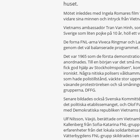
huset.
Mötet inleddes med Ingela Romares film ”I
vidare sina minnen och intryck från Vietna
Vietnams ambassadör Tran Van Hinh, som 
Sverige som liten pojke på 10 år, höll ett 
De forna FNL-arna Viveca Ringmar och La
genom det väl balanserade programmet.
Det var 1965 som de första demonstratio
anordnades. Till en början var det små m
fick god hjälp av Stockholmspolisen”, k
ironiskt. Några nitiska polisers våldsam
som hade polistillstånd, väckte stor upp
växande proteströrelsen och så småning
grupperna, DFFG.
Senare bildades också Svenska Kommitté
det politiska etablissemanget, och Olof 
med Demokratiska republiken Vietnams 
Ulf Nilsson, Växjö, berättade om Vietna
Kallenberg från Sofia-Katarina FNL-grupp
erfarenheter från det lokala solidaritetsa
Vätterbygdens FNL-grupp skildrades i en 