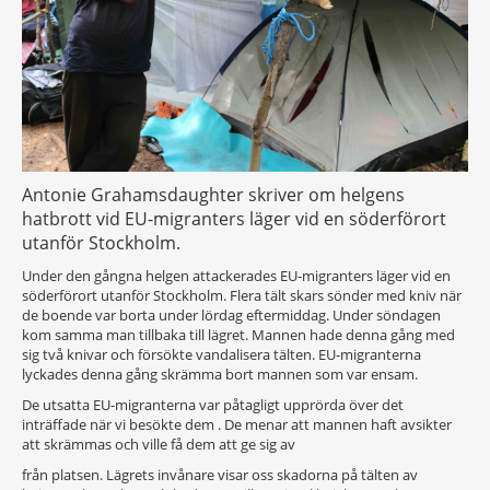
Antonie Grahamsdaughter skriver om helgens
hatbrott vid EU-migranters läger vid en söderförort
utanför Stockholm.
Under den gångna helgen attackerades EU-migranters läger vid en
söderförort utanför Stockholm. Flera tält skars sönder med kniv när
de boende var borta under lördag eftermiddag. Under söndagen
kom samma man tillbaka till lägret. Mannen hade denna gång med
sig två knivar och försökte vandalisera tälten. EU-migranterna
lyckades denna gång skrämma bort mannen som var ensam.
De utsatta EU-migranterna var påtagligt upprörda över det
inträffade när vi besökte dem . De menar att mannen haft avsikter
att skrämmas och ville få dem att ge sig av
från platsen. Lägrets invånare visar oss skadorna på tälten av