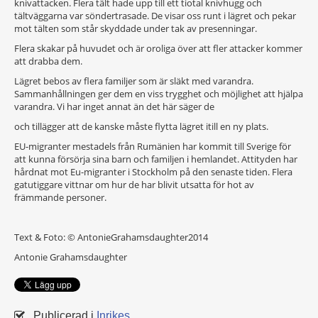
knivattacken. Flera tält hade upp till ett tiotal knivhugg och
tältväggarna var söndertrasade. De visar oss runt i lägret och pekar
mot tälten som står skyddade under tak av presenningar.
Flera skakar på huvudet och är oroliga över att fler attacker kommer
att drabba dem.
Lägret bebos av flera familjer som är släkt med varandra.
Sammanhållningen ger dem en viss trygghet och möjlighet att hjälpa
varandra. Vi har inget annat än det här säger de
och tillägger att de kanske måste flytta lägret itill en ny plats.
EU-migranter mestadels från Rumänien har kommit till Sverige för
att kunna försörja sina barn och familjen i hemlandet. Attityden har
hårdnat mot Eu-migranter i Stockholm på den senaste tiden. Flera
gatutiggare vittnar om hur de har blivit utsatta för hot av
främmande personer.
Text & Foto: © AntonieGrahamsdaughter2014
Antonie Grahamsdaughter
Publicerad i
Inrikes