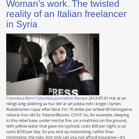
Woman’s work. The twisted
reality of an Italian freelancer
in Syria
Francesca Borri Columbia Journalism Review
2013-07-01 Här är en
riktigt ärlig skildring av hur det är att jobba mitt i kriget i Syrien.
Redaktionen ropar efter blod. För 70 dollar per artikel till tidningarna
riskerar hon sitt liv. frilansvillkoren. CITAT: So, for example, sleeping
in this rebel base, under mortar fire, on a mattress on the ground,
with yellow water that gave me typhoid, costs $50 per night; a car
costs $250 per day. So you end up maximizing, rather than
minimizing, the risks. Not only can you not afford insurance—it’s