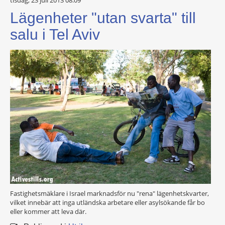
tisdag, 23 juli 2013 08:09
Lägenheter "utan svarta" till
salu i Tel Aviv
Fastighetsmäklare i Israel marknadsför nu "rena" lägenhetskvarter,
vilket innebär att inga utländska arbetare eller asylsökande får bo
eller kommer att leva där.