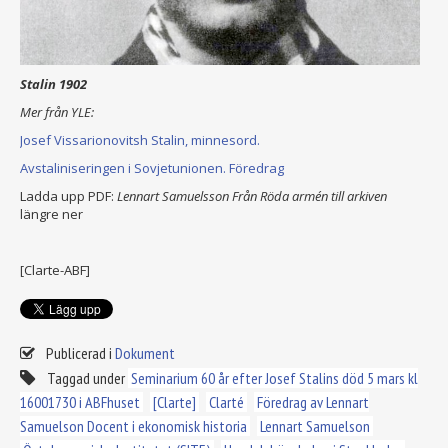
Stalin 1902
Mer från YLE:
Josef Vissarionovitsh Stalin, minnesord.
Avstaliniseringen i Sovjetunionen. Föredrag
Ladda upp PDF:
Lennart Samuelsson Från Röda armén till arkiven
längre ner
[Clarte-ABF]
Publicerad i
Dokument
Taggad under
Seminarium 60 år efter Josef Stalins död 5 mars kl
16001730 i ABFhuset
[Clarte]
Clarté
Föredrag av Lennart
Samuelson Docent i ekonomisk historia
Lennart Samuelson