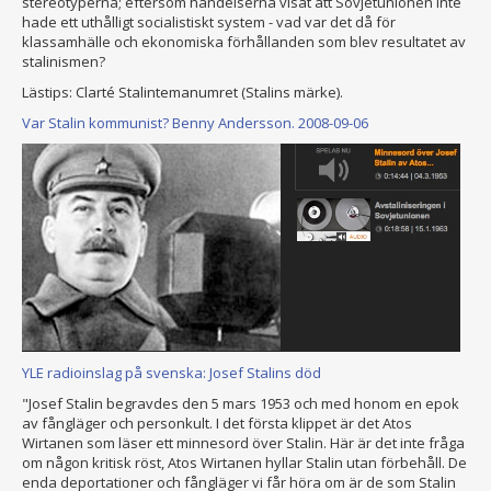
stereotyperna; eftersom händelserna visat att Sovjetunionen inte
hade ett uthålligt socialistiskt system - vad var det då för
klassamhälle och ekonomiska förhållanden som blev resultatet av
stalinismen?
Lästips: Clarté Stalintemanumret (Stalins märke).
Var Stalin kommunist? Benny Andersson. 2008-09-06
YLE radioinslag på svenska: Josef Stalins död
"Josef Stalin begravdes den 5 mars 1953 och med honom en epok
av fångläger och personkult. I det första klippet är det Atos
Wirtanen som läser ett minnesord över Stalin. Här är det inte fråga
om någon kritisk röst, Atos Wirtanen hyllar Stalin utan förbehåll. De
enda deportationer och fångläger vi får höra om är de som Stalin