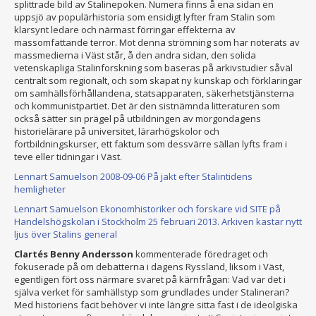
splittrade bild av Stalinepoken. Numera finns å ena sidan en
uppsjö av populärhistoria som ensidigt lyfter fram Stalin som
klarsynt ledare och närmast förringar effekterna av
massomfattande terror. Mot denna strömning som har noterats av
massmedierna i Väst står, å den andra sidan, den solida
vetenskapliga Stalinforskning som baseras på arkivstudier såväl
centralt som regionalt, och som skapat ny kunskap och förklaringar
om samhällsförhållandena, statsapparaten, säkerhetstjänsterna
och kommunistpartiet. Det är den sistnämnda litteraturen som
också sätter sin prägel på utbildningen av morgondagens
historielärare på universitet, lärarhögskolor och
fortbildningskurser, ett faktum som dessvärre sällan lyfts fram i
teve eller tidningar i Väst.
Lennart Samuelson 2008-09-06 På jakt efter Stalintidens
hemligheter
Lennart Samuelson Ekonomhistoriker och forskare vid SITE på
Handelshögskolan i Stockholm 25 februari 2013. Arkiven kastar nytt
ljus över Stalins general
Clartés Benny Andersson
kommenterade föredraget och
fokuserade på om debatterna i dagens Ryssland, liksom i Väst,
egentligen fört oss närmare svaret på kärnfrågan: Vad var det i
själva verket för samhällstyp som grundlades under Stalineran?
Med historiens facit behöver vi inte längre sitta fast i de ideolgiska