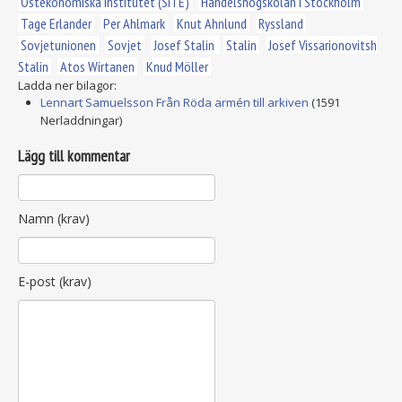
Östekonomiska Institutet (SITE)
Handelshögskolan i Stockholm
Tage Erlander
Per Ahlmark
Knut Ahnlund
Ryssland
Sovjetunionen
Sovjet
Josef Stalin
Stalin
Josef Vissarionovitsh
Stalin
Atos Wirtanen
Knud Möller
Ladda ner bilagor:
Lennart Samuelsson Från Röda armén till arkiven
(1591
Nerladdningar)
Lägg till kommentar
Namn (krav)
E-post (krav)