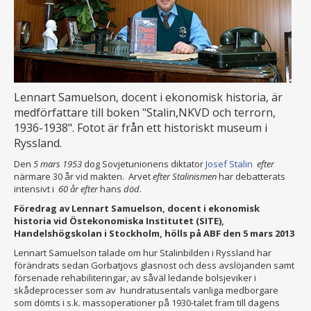
Lennart Samuelson, docent i ekonomisk historia, är
medförfattare till boken "Stalin,NKVD och terrorn,
1936-1938". Fotot är från ett historiskt museum i
Ryssland.
Den
5 mars 1953
dog Sovjetunionens diktator
Josef Stalin
efter
närmare 30 år vid makten. Arvet
efter Stalinismen
har debatterats
intensivt i
60 år efter
hans
död
.
Föredrag av Lennart Samuelson, docent i ekonomisk
historia vid Östekonomiska Institutet (SITE),
Handelshögskolan i Stockholm, hölls på ABF den 5 mars 2013
Lennart Samuelson talade om hur Stalinbilden i Ryssland har
förändrats sedan Gorbatjovs glasnost och dess avslöjanden samt
försenade rehabiliteringar, av såväl ledande bolsjeviker i
skådeprocesser som av hundratusentals vanliga medborgare
som dömts i s.k. massoperationer på 1930-talet fram till dagens