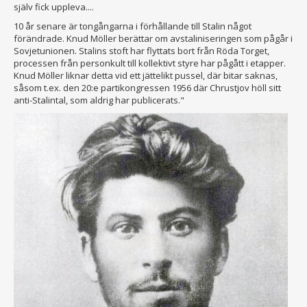
själv fick uppleva....
10 år senare är tongångarna i förhållande till Stalin något
förändrade. Knud Möller berättar om avstaliniseringen som pågår i
Sovjetunionen. Stalins stoft har flyttats bort från Röda Torget,
processen från personkult till kollektivt styre har pågått i etapper.
Knud Möller liknar detta vid ett jättelikt pussel, där bitar saknas,
såsom t.ex. den 20:e partikongressen 1956 där Chrustjov höll sitt
anti-Stalintal, som aldrig har publicerats."