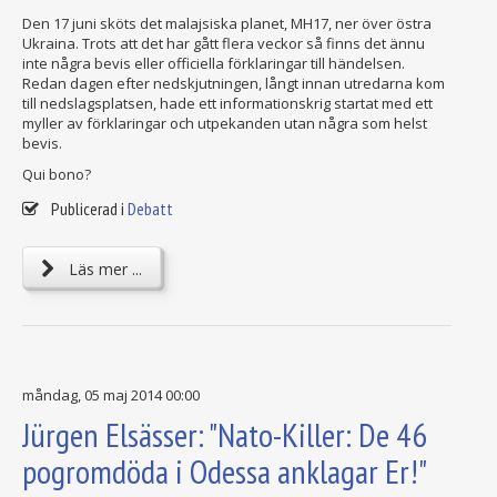
Den 17 juni sköts det malajsiska planet, MH17, ner över östra
Ukraina. Trots att det har gått flera veckor så finns det ännu
inte några bevis eller officiella förklaringar till händelsen.
Redan dagen efter nedskjutningen, långt innan utredarna kom
till nedslagsplatsen, hade ett informationskrig startat med ett
myller av förklaringar och utpekanden utan några som helst
bevis.
Qui bono?
Publicerad i
Debatt
Läs mer ...
måndag, 05 maj 2014 00:00
Jürgen Elsässer: "Nato-Killer: De 46
pogromdöda i Odessa anklagar Er!"