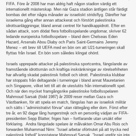
FIFA. Före år 2008 har man aldrig haft någon stadion värdig ett
internationellt mästerskap. Men när Gaza stadion äntligen står färdigt
bombas det efter några månader av israeliskt stridsflyg. Därefter har
israelerna gång efter annan attackerat och förstört palestinska
idrottsanläggningar, bland annat centret för handikappidrott. Efter en
sådan attack, som dödat flera fotbollsspelande ungdomar, skriver 62
ledande europeiska fotbollsspelare – bland dem Chelseas Eden
Hazard, Arsenals Abou Diaby och Paris Saint-Germains Jeremy
Menez – ett brev till UEFA med en bön om att U21-turneringen skall
flyttas från Israel. En bön som således klingat ohörd.
Israels upprepade attacker på palestinska sportcentra, fängslande av
framstående idrottsmän och kraftiga inskränkningar av rörelsefriheten
har allvarlig skadat palestinsk fotboll och idrott. Palestinska klubbar
har stoppats från deltagande i turneringar i bland annat Mauretanien
och Singapore, vilket lett till att de uteslutits från internationellt spel.
Och när den mycket framgångsrike palestinske fotbollsspelaren
Mahmoud Sarsak (född 1987) år 2009 reser mellan Gaza och
Västbanken, för att spela en match, fängslas han av israelisk militär
och sätts i ”administrativt förvar” utan rättegång eller dom. Först efter
tre år, en 92 dagar lång hungerstrejk och en personlig vädjan av FIFA-
presidenten Sepp Blatter, friges han – fortfarande utan ursäkt eller
förklaring. Andra fängslade spelare är målvakten Omar Abu Rois och
forwarden Muhammad Nimr. ”Israel arbetar oförtrutet på att trycka ned
palestinsk fotboll” konstaterar Mahmoud Sarsak. ”Israel uppför sig inte