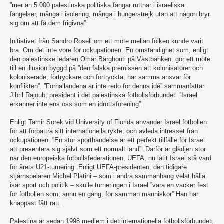
”mer än 5.000 palestinska politiska fångar ruttnar i israeliska
fängelser, många i isolering, många i hungerstrejk utan att någon bryr
sig om att få dem frigivna”.
Initiativet från Sandro Rosell om ett möte mellan folken kunde varit
bra. Om det inte vore för ockupationen. En omständighet som, enligt
den palestinske ledaren Omar Barghouti på Västbanken, gör ett möte
till en illusion byggd på ”den falska premissen att kolonisatörer och
koloniserade, förtryckare och förtryckta, har samma ansvar för
konflikten”. ”Förhållandena är inte redo för denna idé” sammanfattar
Jibril Rajoub, president i det palestinska fotbollsförbundet. ”Israel
erkänner inte ens oss som en idrottsförening”.
Enligt Tamir Sorek vid University of Florida använder Israel fotbollen
för att förbättra sitt internationella rykte, och avleda intresset från
ockupationen. ”En stor sporthändelse är ett perfekt tillfälle för Israel
att presentera sig självt som ett normalt land”. Därför är glädjen stor
när den europeiska fotbollsfederationen, UEFA, nu låtit Israel stå värd
för årets U21-turnering. Enligt UEFA-presidenten, den tidigare
stjärnspelaren Michel Platini – som i andra sammanhang velat hålla
isär sport och politik – skulle turneringen i Israel ”vara en vacker fest
för fotbollen som, ännu en gång, för samman människor” Han har
knappast fått rätt.
Palestina är sedan 1998 medlem i det internationella fotbollsförbundet,