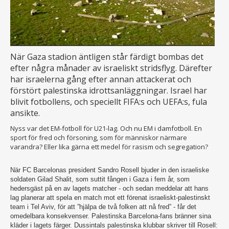
När Gaza stadion äntligen står färdigt bombas det
efter några månader av israeliskt stridsflyg. Därefter
har israelerna gång efter annan attackerat och
förstört palestinska idrottsanläggningar. Israel har
blivit fotbollens, och speciellt FIFA:s och UEFA:s, fula
ansikte.
Nyss var det EM-fotboll för U21-lag. Och nu EM i damfotboll. En
sport för fred och försoning, som för människor närmare
varandra? Eller lika gärna ett medel för rasism och segregation?
När FC Barcelonas president Sandro Rosell bjuder in den israeliske
soldaten Gilad Shalit, som suttit fången i Gaza i fem år, som
hedersgäst på en av lagets matcher - och sedan meddelar att hans
lag planerar att spela en match mot ett förenat israeliskt-palestinskt
team i Tel Aviv, för att ”hjälpa de två folken att nå fred” - får det
omedelbara konsekvenser. Palestinska Barcelona-fans bränner sina
kläder i lagets färger. Dussintals palestinska klubbar skriver till Rosell: