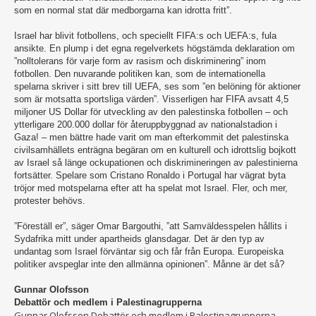
som en normal stat där medborgarna kan idrotta fritt”.
Israel har blivit fotbollens, och speciellt FIFA:s och UEFA:s, fula
ansikte. En plump i det egna regelverkets högstämda deklaration om
”nolltolerans för varje form av rasism och diskriminering” inom
fotbollen. Den nuvarande politiken kan, som de internationella
spelarna skriver i sitt brev till UEFA, ses som ”en belöning för aktioner
som är motsatta sportsliga värden”. Visserligen har FIFA avsatt 4,5
miljoner US Dollar för utveckling av den palestinska fotbollen – och
ytterligare 200.000 dollar för återuppbyggnad av nationalstadion i
Gaza! – men bättre hade varit om man efterkommit det palestinska
civilsamhällets enträgna begäran om en kulturell och idrottslig bojkott
av Israel så länge ockupationen och diskrimineringen av palestinierna
fortsätter. Spelare som Cristano Ronaldo i Portugal har vägrat byta
tröjor med motspelarna efter att ha spelat mot Israel. Fler, och mer,
protester behövs.
”Föreställ er”, säger Omar Bargouthi, ”att Samväldesspelen hållits i
Sydafrika mitt under apartheids glansdagar. Det är den typ av
undantag som Israel förväntar sig och får från Europa. Europeiska
politiker avspeglar inte den allmänna opinionen”. Månne är det så?
Gunnar Olofsson
Debattör och medlem i Palestinagrupperna
Gunnar Olofsson Debattör och medlem i Palestinagrupperna