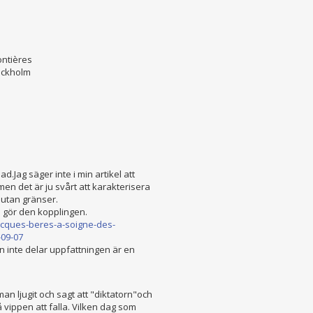
ntières
tockholm
d.Jag säger inte i min artikel att
men det är ju svårt att karakterisera
 utan gränser.
a gör den kopplingen.
cques-beres-a-
soigne-des-
-
09-07
n inte delar uppfattningen är en
man ljugit och sagt att "diktatorn"och
vippen att falla. Vilken dag som