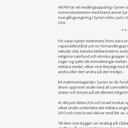
Att FN har ett medlingsuppdrag i Syrien o
överenskommelse med bland annat Syri
övergångsregering i Syrien slöts i juni i
USA.
* * 
För varje nykter bedömare finns bara en 
vapenstillestånd och en förhandlingsproce
sekulär stat, kanske Mellanösterns enda 
religiösa samfund och etniska grupper
säger sig självt att motsättningar mella
militära medel, vilket vore liktydigt m
andra eller den andra på den tredjes.
Ett maktövertagande i Syrien av de fun
driver upproret skulle med all sannolikh
staten och början på ett allmänt religions
Är det just detta USA och Israel önskar up
vilket skulle underlätta det militära angr
2013 och som Israel räknar med blir av, 
Till dem som bygger sin strategi på såd