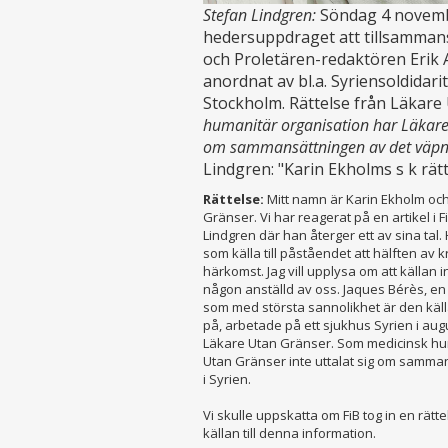
Stefan Lindgren:
Söndag 4 novemb
hedersuppdraget att tillsammans 
och Proletären-redaktören Erik 
anordnat av bl.a. Syriensoldidarit
Stockholm. Rättelse från Läkare
humanitär organisation har Läkare 
om sammansättningen av det väpna
Lindgren: "Karin Ekholms s k rätt
Rättelse:
Mitt namn är Karin Ekholm och
Gränser. Vi har reagerat på en artikel i 
Lindgren där han återger ett av sina ta
som källa till påståendet att hälften av k
härkomst. Jag vill upplysa om att källan 
någon anställd av oss. Jaques Bérès, e
som med största sannolikhet är den käl
på, arbetade på ett sjukhus Syrien i aug
Läkare Utan Gränser. Som medicinsk hu
Utan Gränser inte uttalat sig om samma
i Syrien.
Vi skulle uppskatta om FiB tog in en rättel
källan till denna information.