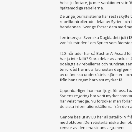
helst. Ju fortare, ju mer sanktioner vi in
hjältemodiga rebellerna.
De unga journalisterna har rest i skytteltra
rebellkontrollerade delar av Syrien och 
bandannas. Sverige förser dem med mob
I en intervju i Svenska Dagbladet i juli (18
var "slutstriden" om Syrien som återstod
I 20 månader har så Bashar Al-Assad för
har ju inte fallit? Stora delar av anrik
ödelagts av rebellerna och hundratusental
terrordåd har inträffat nästan dagligen 
av utländska underrättelsetjänster - oc
från hans regim har varit mycket få.
Uppenbarligen har man ljugit för oss. I pa
Syriens regering har varit mycket stark
har velat medge. Nu försöker man förlä
de sista informationskällorna från den 
Genom beslut av EU har all satellit-TV fr
med oktober. Den västerländska demokr
censur av den ena sidans argument.