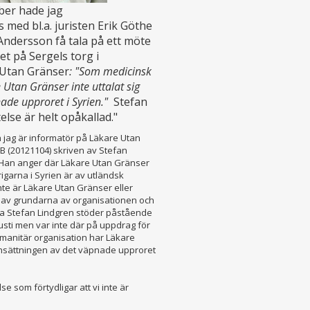
er hade jag
med bl.a. juristen Erik Göthe
Andersson få tala på ett möte
et på Sergels torg i
 Utan Gränser
: "Som medicinsk
Utan Gränser inte uttalat sig
de upproret i Syrien."
Stefan
else är helt opåkallad."
 jag är informatör på Läkare Utan
FiB (20121104) skriven av Stefan
l. Han anger där Läkare Utan Gränser
rigarna i Syrien är av utländsk
inte är Läkare Utan Gränser eller
n av grundarna av organisationen och
la Stefan Lindgren stöder påstående
usti men var inte där på uppdrag för
manitär organisation har Läkare
nsättningen av det väpnade upproret
se som förtydligar att vi inte är