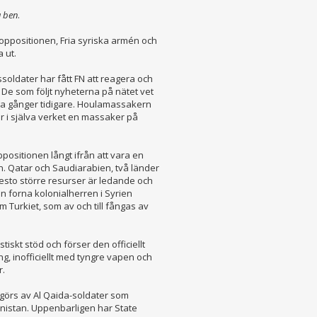
a ben
.
ppositionen, Fria syriska armén och
 ut.
ldater har fått FN att reagera och
. De som följt nyheterna på nätet vet
a gånger tidigare. Houlamassakern
r i själva verket en massaker på
positionen långt ifrån att vara en
en. Qatar och Saudiarabien, två länder
to större resurser är ledande och
n forna kolonialherren i Syrien
om Turkiet, som av och till fångas av
tiskt stöd och förser den officiellt
g, inofficiellt med tyngre vapen och
r.
utgörs av Al Qaida-soldater som
anistan. Uppenbarligen har State