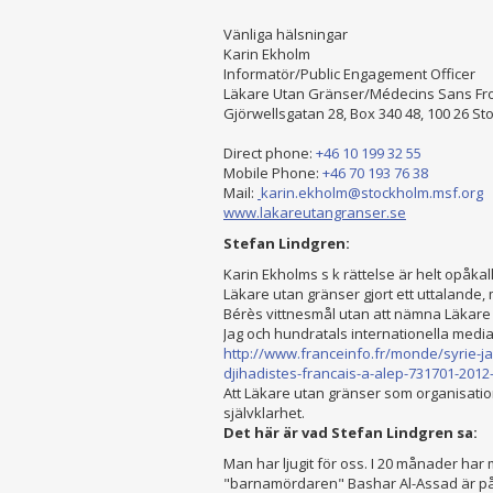
Vänliga hälsningar
Karin Ekholm
Informatör/Public Engagement Officer
Läkare Utan Gränser/Médecins Sans Fro
Gjörwellsgatan 28, Box 340 48, 100 26 S
Direct phone:
+46 10 199 32 55
Mobile Phone:
+46 70 193 76 38
Mail:
karin.ekholm@stockholm.msf.org
www.lakareutangranser.se
Stefan Lindgren:
Karin Ekholms s k rättelse är helt opåkalla
Läkare utan gränser gjort ett uttalande, 
Bérès vittnesmål utan att nämna Läkare
Jag och hundratals internationella medi
http://www.franceinfo.fr/
monde/syrie-ja
djihadistes-
francais-a-alep-731701-2012
Att Läkare utan gränser som organisatio
självklarhet.
Det här är vad Stefan Lindgren sa:
Man har ljugit för oss. I 20 månader har 
"barnamördaren" Bashar Al-Assad är på 