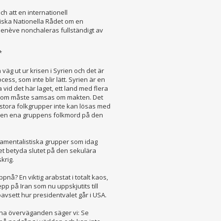
ch att en internationell
ska Nationella Rådet om en
 Genève nonchaleras fullständigt av
*
väg ut ur krisen i Syrien och det är
ss, som inte blir lätt. Syrien är en
vid det här laget, ett land med flera
 som måste samsas om makten. Det
n stora folkgrupper inte kan lösas med
ed den ena gruppens folkmord på den
damentalistiska grupper som idag
et betyda slutet på den sekulära
krig.
pnå? En viktig arabstat i totalt kaos,
epp på Iran som nu uppskjutits till
oavsett hur presidentvalet går i USA.
ana överväganden säger vi: Se