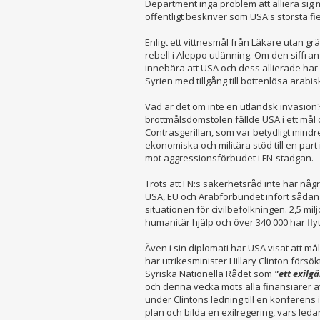
Department inga problem att alliera si
offentligt beskriver som USA:s största fi
Enligt ett vittnesmål från Läkare utan 
rebell i Aleppo utlänning. Om den siffra
innebära att USA och dess allierade har
Syrien med tillgång till bottenlösa arabi
Vad är det om inte en utländsk invasion?
brottmålsdomstolen fällde USA i ett mål 
Contrasgerillan, som var betydligt mindr
ekonomiska och militära stöd till en part 
mot aggressionsförbudet i FN-stadgan.
Trots att FN:s säkerhetsråd inte har någ
USA, EU och Arabförbundet infört sådan
situationen för civilbefolkningen. 2,5 mil
humanitär hjälp och över 340 000 har flyt
Även i sin diplomati har USA visat att måle
har utrikesminister Hillary Clinton försök
Syriska Nationella Rådet som
"ett exilg
och denna vecka möts alla finansiärer a
under Clintons ledning till en konferens i
plan och bilda en exilregering, vars led