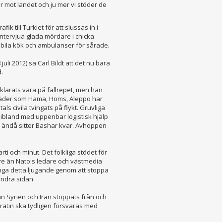
för mot landet och ju mer vi stöder de
fik till Turkiet för att slussas in i
intervjua glada mördare i chicka
ila kök och ambulanser för sårade.
 juli 2012) sa Carl Bildt att det nu bara
.
klarats vara på fallrepet, men han
a städer som Hama, Homs, Aleppo har
s civila tvingats på flykt. Gruvliga
- ibland med uppenbar logistisk hjälp
h ändå sitter Bashar kvar. Avhoppen
rti och minut. Det folkliga stödet för
are än Nato:s ledare och västmedia
nga detta ljugande genom att stoppa
andra sidan.
ån Syrien och Iran stoppats från och
atin ska tydligen försvaras med