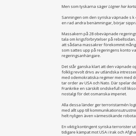
Men som tyskarna säger
Lögner har kort
Sanningen om den syriska väpnade s k o
en rad andra benämningar, börjar sippra
Massakern på 28 obeväpnade regeringsso
tala om krigsförbrytelser på rebellsidan
att sådana massakrer förekommit mång
som sattes upp på regeringens konto va
regeringsanhängare.
Det står ganska klart att den väpnade op
folklig revolt drivs av utländska intress
med odemokratiska regimer men med des
tar order av USA och Nato. Där spelar de
Frankrike en särskilt ondskefull roll liks
nostalgi för det osmanska imperiet.
Alla dessa länder ger terroristarmén logis
med allt upp till kommunikationsutrustnin
helt nyligen även värmesökande robota
En viktig kontingent syriska terrorister 
tidigare kämpat mot USA i Irak och Afgh