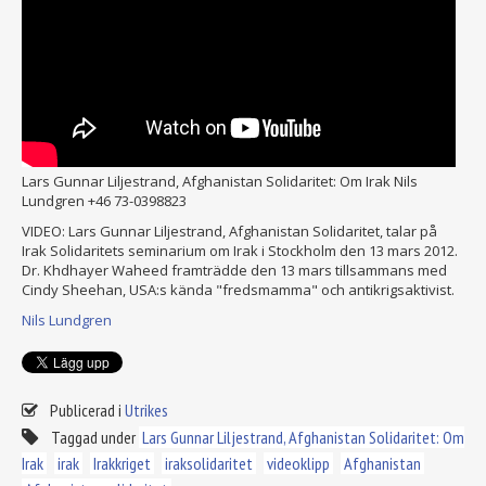
Lars Gunnar Liljestrand, Afghanistan Solidaritet: Om Irak
Nils
Lundgren +46 73-0398823
VIDEO: Lars Gunnar Liljestrand, Afghanistan Solidaritet, talar på
Irak Solidaritets seminarium om Irak i Stockholm den 13 mars 2012.
Dr. Khdhayer Waheed framträdde den 13 mars tillsammans med
Cindy Sheehan, USA:s kända "fredsmamma" och antikrigsaktivist.
Nils Lundgren
Publicerad i
Utrikes
Taggad under
Lars Gunnar Liljestrand, Afghanistan Solidaritet: Om
Irak
irak
Irakkriget
iraksolidaritet
videoklipp
Afghanistan