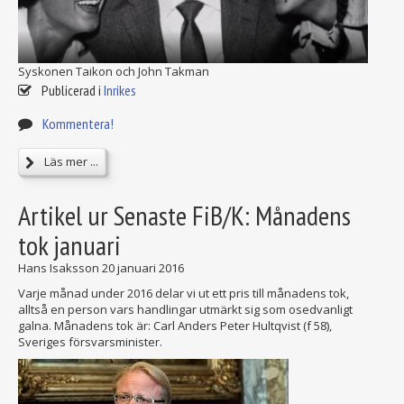
Syskonen Taikon och John Takman
Publicerad i
Inrikes
Kommentera!
Läs mer ...
Artikel ur Senaste FiB/K: Månadens
tok januari
Hans Isaksson
20 januari 2016
Varje månad under 2016 delar vi ut ett pris till månadens tok,
alltså en person vars handlingar utmärkt sig som osedvanligt
galna. Månadens tok är: Carl Anders Peter Hultqvist (f 58),
Sveriges försvarsminister.