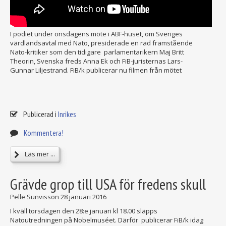
I podiet under onsdagens möte i ABF-huset, om Sveriges
värdlandsavtal med Nato, presiderade en rad framstående
Nato-kritiker som den tidigare parlamentarikern Maj Britt
Theorin, Svenska freds Anna Ek och FiB-juristernas Lars-
Gunnar Liljestrand. FiB/k publicerar nu filmen från mötet
Publicerad i
Inrikes
Kommentera!
Läs mer ...
Grävde grop till USA för fredens skull
Pelle Sunvisson
28 januari 2016
I kväll torsdagen den 28:e januari kl 18.00 släpps
Natoutredningen på Nobelmuséet. Därför publicerar FiB/k idag