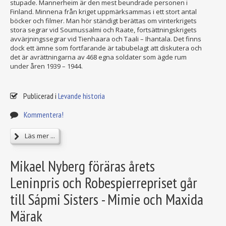
stupade. Mannerheim är den mest beundrade personen i
Finland. Minnena från kriget uppmärksammas i ett stort antal
böcker och filmer. Man hör ständigt berättas om vinterkrigets
stora segrar vid Soumussalmi och Raate, fortsättningskrigets
avvärjningssegrar vid Tienhaara och Taali – Ihantala. Det finns
dock ett ämne som fortfarande är tabubelagt att diskutera och
det är avrättningarna av 468 egna soldater som ägde rum
under åren 1939 – 1944.
Publicerad i
Levande historia
Kommentera!
Läs mer ...
Mikael Nyberg föräras årets
Leninpris och Robespierrepriset går
till Sápmi Sisters - Mimie och Maxida
Märak