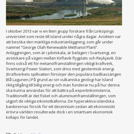
I oktober 2013 var vi en liten grupp forskare från Linköpings
universitet som reste till Island under några dagar. Avsikten var
att besöka den märkliga industrianläggning, som går under
namnet ”George Olah Renewable Methanol Plant”.
Anläggningen, som är i pilotskala, är belägen i Svartsengi, en
avstickare på vägen mellan Keflavik flygplats och Reykjavik. Där
finns också ett för metanolframställningen viktigt kraftverk,
Svartsengi Power Station, som drivs med geotermisk energi.
(Kraftverkets spillvatten försörjer den populära badbassängen
Blå Lagunen.) På grund av sin vulkaniska geologi har Island
riklig tillgång till billig energi och man funderar nu på hur denna
ska kunna användas för att bättra på exportinkomsterna.
Traditionellt är det fisket och aluminiumframställningen, som
utgjort de viktiga inkomstkällorna. De hyperaktiva isländska
bankirernas försök för ett decennium sedan att ekonomiskt
erövra världen resulterade dock i en smärtsam ekonomisk
kollaps för landet.