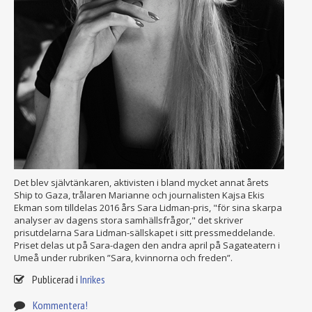
Det blev självtänkaren, aktivisten i bland mycket annat årets
Ship to Gaza, trålaren Marianne och journalisten Kajsa Ekis
Ekman som tilldelas 2016 års Sara Lidman-pris, "för sina skarpa
analyser av dagens stora samhällsfrågor," det skriver
prisutdelarna Sara Lidman-sällskapet i sitt pressmeddelande.
Priset delas ut på Sara-dagen den andra april på Sagateatern i
Umeå under rubriken ”Sara, kvinnorna och freden”.
Publicerad i
Inrikes
Kommentera!