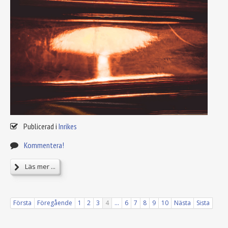
Publicerad i
Inrikes
Kommentera!
Läs mer ...
Första
Föregående
1
2
3
4
...
6
7
8
9
10
Nästa
Sista