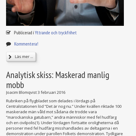
Publicerad i
Yttrande och tryckfrihet
Kommentera!
Läs mer ...
Analytisk skiss: Maskerad manlig
mobb
Joacim Blomqvist
3 februari 2016
Rubriken på flygbladet som delades i lördags på
Centralstationen löd ”Det är nog nu.” Under kvällen riktade 100
maskerade män våld mot sådana de trodde vara
”marockanska gatubarn,” andra människor med fel hudfärg
och en civilpolis(1). Under lördagen fortsatte oroligheterna då
personer med fel hudfärg misshandlades av deltagarna i en
demonstration under parollen Folkets demonstration. Tydligare