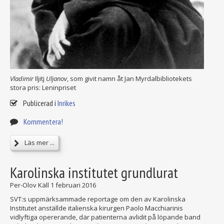
Vladimir
Iljitj
Uljanov
, som givit namn åt Jan Myrdalbibliotekets
stora pris: Leninpriset
Publicerad i
Inrikes
Kommentera!
Läs mer ...
Karolinska institutet grundlurat
Per-Olov Käll
1 februari 2016
SVT:s uppmärksammade reportage om den av Karolinska
Institutet anställde italienska kirurgen Paolo Macchiarinis
vidlyftiga opererande, där patienterna avlidit på löpande band