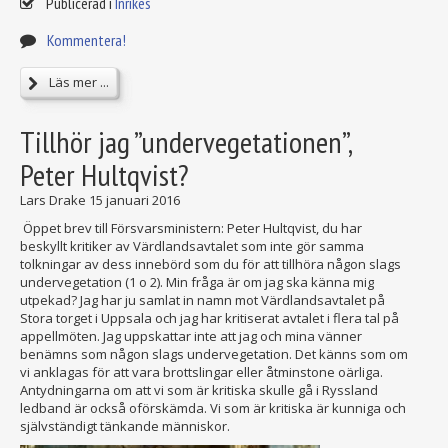
Publicerad i
Inrikes
Kommentera!
Läs mer ...
Tillhör jag ”undervegetationen”,
Peter Hultqvist?
Lars Drake
15 januari 2016
Öppet brev till Försvarsministern: Peter Hultqvist, du har
beskyllt kritiker av Värdlandsavtalet som inte gör samma
tolkningar av dess innebörd som du för att tillhöra någon slags
undervegetation (1 o 2). Min fråga är om jag ska känna mig
utpekad? Jag har ju samlat in namn mot Värdlandsavtalet på
Stora torget i Uppsala och jag har kritiserat avtalet i flera tal på
appellmöten. Jag uppskattar inte att jag och mina vänner
benämns som någon slags undervegetation. Det känns som om
vi anklagas för att vara brottslingar eller åtminstone oärliga.
Antydningarna om att vi som är kritiska skulle gå i Ryssland
ledband är också oförskämda. Vi som är kritiska är kunniga och
självständigt tänkande människor.