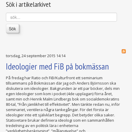
Sök i artikelarkivet
sök...
Sök
torsdag, 24 september 2015 14:14
Ideologier med FiB på bokmässan
På fredag har Ratio och FiB/Kulturfront ett seminarium
tillsammans på Bokmässan där jag och Anders Björnsson ska
diskutera om ideologier. Bakgrunden är ett par böcker, dels min
egen Ideologier som kom i pocket (4de upplagan) förra året,
samt min och Henrik Malm Lindbergs bok om socialdemokratins
80-tal, ”Från jämlikhet till effektivitet”. Men tänkte redan nu, inför
seminariet, ventilera några tankegångar. För det första är
ideologier inte ett självklart begrepp. Det betyder olika saker.
Statsvetare brukar definiera ideologi som en sammanhållen
tredelning av en politisk lära i enheterna
”verklighetsbeskrivning”, ”målangivelse” och