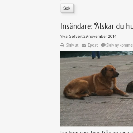
Sök
Insändare: "Älskar du h
Ylva Gefvert
29 november 2014
Skriv ut
Epost
Skriv ny komme
Jag kom nyss hem från en resa ti