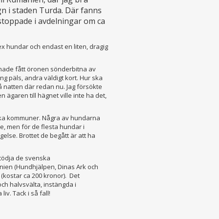
 i staden Turda. Där fanns
stoppade i avdelningar om ca
ex hundar och endast en liten, dragig
hade fått öronen sönderbitna av
g päls, andra väldigt kort. Hur ska
å natten där redan nu. Jag försökte
ägaren till hägnet ville inte ha det,
ska kommuner. Några av hundarna
e, men för de flesta hundar i
else. Brottet de begått är att ha
stödja de svenska
ien (Hundhjälpen, Dinas Ark och
 (kostar ca 200 kronor). Det
ch halvsvälta, instängda i
v. Tack i så fall!