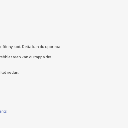
är för ny kod. Detta kan du upprepa
 webbläsaren kan du tappa din
ltet nedan:
ents