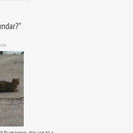
undar?"
ntar
ll Rumänien, där jag bl a