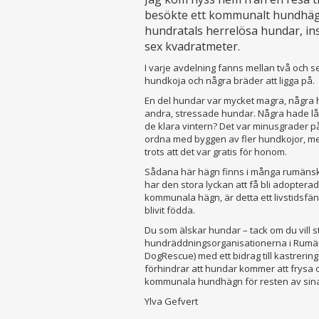
besökte ett kommunalt hundhägn
hundratals herrelösa hundar, in
sex kvadratmeter.
I varje avdelning fanns mellan två och s
hundkoja och några bräder att ligga på.
En del hundar var mycket magra, några 
andra, stressade hundar. Några hade lån
de klara vintern? Det var minusgrader p
ordna med byggen av fler hundkojor, men 
trots att det var gratis för honom.
Sådana här hägn finns i många rumän
har den stora lyckan att få bli adopterad
kommunala hägn, är detta ett livstidsfäng
blivit födda.
Du som älskar hundar – tack om du vill 
hundräddningsorganisationerna i Rumän
DogRescue) med ett bidrag till kastrering
förhindrar att hundar kommer att frysa o
kommunala hundhägn för resten av sina li
Ylva Gefvert