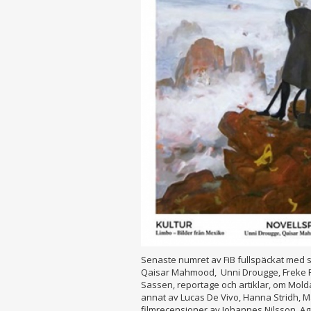
Senaste numret av FiB fullspäckat med s
Qaisar Mahmood, Unni Drougge, Freke R
Sassen, reportage och artiklar, om Mol
annat av Lucas De Vivo, Hanna Stridh, 
filmrecensioner av Johannes Nilsson, Ag