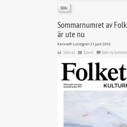
Sök
Sommarnumret av Folket
är ute nu
Kenneth Lundgren
21 juni 2016
Skriv ut
Epost
Skriv ny komme