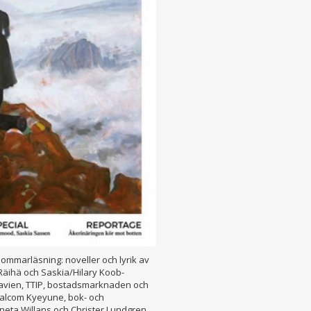
ommarläsning: noveller och lyrik av
äihä och Saskia/Hilary Koob-
davien, TTIP, bostadsmarknaden och
Malcom Kyeyune, bok- och
neta Willans och Christer Lundgren.