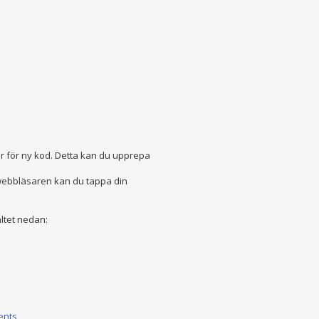
är för ny kod. Detta kan du upprepa
 webbläsaren kan du tappa din
ltet nedan:
ents