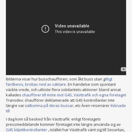
Bilderna visar hur busschauffören, som åkt buss utan g
iltigt
färdbevis, brottas ned av väktare.
En händelse som spontant
väckte vrede, och utlöste flera solidaritets-aktioner: bland annat
kallades
chaufförer till möte mot G4S, Västtrafik och egna företaget
Transdev; chaufförer deklamerade att G4S kontrollanter inte
längre var v
älkomna på deras bussar
, etc Även resenärer
ilsknade
till
I dag kom så besked från Västtrafik: enligt företagets
pressmeddelande kommer företaget inte längre använda sig av
G4S biljettkontrollanter
, istället har Västtrafik vänt sig till Securitas,