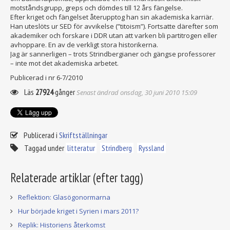
motståndsgrupp, greps och dömdes till 12 års fängelse.
Efter kriget och fängelset återupptog han sin akademiska karriär.
Han uteslöts ur SED för avvikelse (”titoism”). Fortsatte därefter som
akademiker och forskare i DDR utan att varken bli partitrogen eller
avhoppare. En av de verkligt stora historikerna.
Jag är sannerligen – trots Strindbergianer och gängse professorer
– inte mot det akademiska arbetet.
Publicerad i nr 6-7/2010
Läs
27924
gånger
Senast ändrad onsdag, 30 juni 2010 15:09
Publicerad i
Skriftställningar
Taggad under
litteratur
Strindberg
Ryssland
Relaterade artiklar (efter tagg)
Reflektion: Glasögonormarna
Hur började kriget i Syrien i mars 2011?
Replik: Historiens återkomst