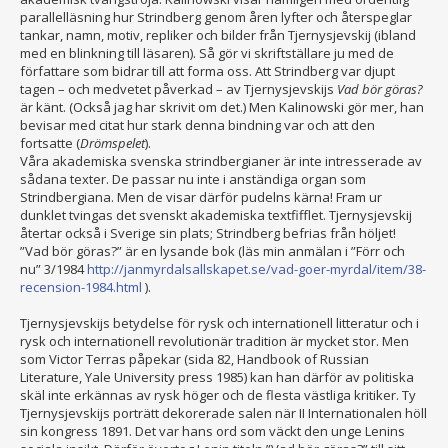
parallelläsning hur Strindberg genom åren lyfter och återspeglar
tankar, namn, motiv, repliker och bilder från Tjernysjevskij (ibland
med en blinkning till läsaren). Så gör vi skriftställare ju med de
författare som bidrar till att forma oss. Att Strindberg var djupt
tagen – och medvetet påverkad – av Tjernysjevskijs
Vad bör göras?
är känt. (Också jag har skrivit om det.) Men Kalinowski gör mer, han
bevisar med citat hur stark denna bindning var och att den
fortsatte (
Drömspelet
).
Våra akademiska svenska strindbergianer är inte intresserade av
sådana texter. De passar nu inte i anständiga organ som
Strindbergiana. Men de visar därför pudelns kärna! Fram ur
dunklet tvingas det svenskt akademiska textfifflet. Tjernysjevskij
återtar också i Sverige sin plats; Strindberg befrias från höljet!
”Vad bör göras?” är en lysande bok (läs min anmälan i ”Förr och
nu” 3/1984
http://janmyrdalsallskapet.se/vad-goer-myrdal/item/38-
recension-1984.html
).
Tjernysjevskijs betydelse för rysk och internationell litteratur och i
rysk och internationell revolutionär tradition är mycket stor. Men
som Victor Terras påpekar (sida 82, Handbook of Russian
Literature, Yale University press 1985) kan han därför av politiska
skäl inte erkännas av rysk höger och de flesta västliga kritiker. Ty
Tjernysjevskijs porträtt dekorerade salen när II Internationalen höll
sin kongress 1891. Det var hans ord som väckt den unge Lenins