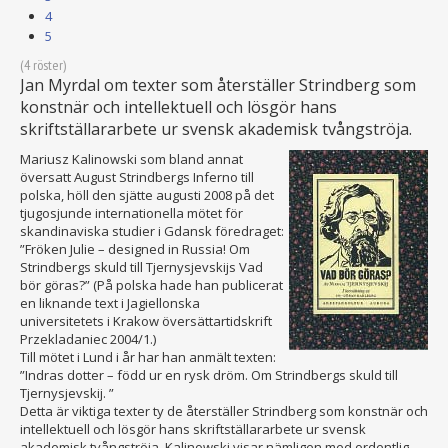
4
5
(4 röster)
Jan Myrdal om texter som återställer Strindberg som
konstnär och intellektuell och lösgör hans
skriftställararbete ur svensk akademisk tvångströja.
Mariusz Kalinowski som bland annat
översatt August Strindbergs Inferno till
polska, höll den sjätte augusti 2008 på det
tjugosjunde internationella mötet för
skandinaviska studier i Gdansk föredraget:
”Fröken Julie – designed in Russia! Om
Strindbergs skuld till Tjernysjevskijs Vad
bör göras?” (På polska hade han publicerat
en liknande text i Jagiellonska
universitetets i Krakow översättartidskrift
Przekladaniec 2004/1.)
Till mötet i Lund i år har han anmält texten:
”Indras dotter – född ur en rysk dröm. Om Strindbergs skuld till
Tjernysjevskij. ”
Detta är viktiga texter ty de återställer Strindberg som konstnär och
intellektuell och lösgör hans skriftställararbete ur svensk
akademisk tvångströja. Kalinowski visar nämligen med ordentlig