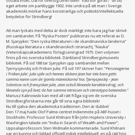
sociala insikt. Därför övertog Lenin titeln ”Vad bör göras?” till sitt
eget arbete om partibygge 1902. Inte undra på att man i Sverige
akademiskt mörkar hans konstnärliga och politiskt/intellektuella
betydelse för Strindberg!
Att man lyckats med detta är dock märkligt; inte bara jag har skrivit
om sambandet. På ”Ryska Posten” publiceras nu ett referat av D.
M. Sjarypkin: ”Den ryska litteraturen i de skandinaviska länderna”
(Russkaja literatura v skandinavskich stranach), ”Nauka”
(Vetenskapsakademiens förlag) Leningrad 1975. Den volymen
finns på nio svenska bibliotek. Däribland Strindbergsmuseets
bibliotek. På sid 188 tar Sjarypkin upp sambandet mellan
Tjernysjevskij och Fröken Julie. På sid 197 skriver han: ”
Personagerna
i ‘Fröken Julie’. Julie själv och hennes älskare Jean har inte bara getts
samma namn som de ‘gamla människorna’ hos Tjernysjevskij – Jean
Solovtsov och fransyskan Julie, utan också liknande karaktärsdrag, och
liknande syn på livet; de har samma intressen och stereotypa beteenden.”
Mariusz Kalinowski kan med all rätt fråga sig om de svenska
Strindbergforskarna inte går till sina egna bibliotek!
Nu till själva den akademiska traditionen. Den är dubbel:
Den 17 maj hade Olof Palme-centret Indienmöte på ABF-huset i
Stockholm. Professor Sunil Khilnani från John Hopkins University i
Washington talade om ”India in Search of Wealth and Power”;
Uppsalaprofessorn Sten Widmalm kommenterade. Sunil Khilnani
var en kunnig och bildad officiell indisk intellektuell; en på rätt hög