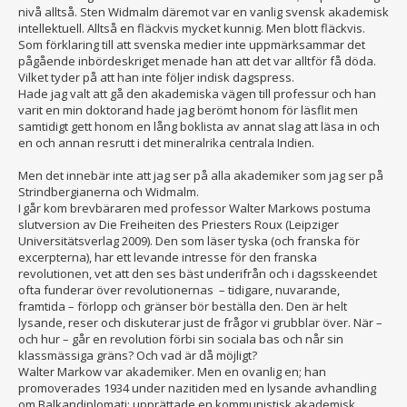
nivå alltså. Sten Widmalm däremot var en vanlig svensk akademisk
intellektuell. Alltså en fläckvis mycket kunnig. Men blott fläckvis.
Som förklaring till att svenska medier inte uppmärksammar det
pågående inbördeskriget menade han att det var alltför få döda.
Vilket tyder på att han inte följer indisk dagspress.
Hade jag valt att gå den akademiska vägen till professur och han
varit en min doktorand hade jag berömt honom för läsflit men
samtidigt gett honom en lång boklista av annat slag att läsa in och
en och annan resrutt i det mineralrika centrala Indien.
Men det innebär inte att jag ser på alla akademiker som jag ser på
Strindbergianerna och Widmalm.
I går kom brevbäraren med professor Walter Markows postuma
slutversion av Die Freiheiten des Priesters Roux (Leipziger
Universitätsverlag 2009). Den som läser tyska (och franska för
excerpterna), har ett levande intresse för den franska
revolutionen, vet att den ses bäst underifrån och i dagsskeendet
ofta funderar över revolutionernas – tidigare, nuvarande,
framtida – förlopp och gränser bör beställa den. Den är helt
lysande, reser och diskuterar just de frågor vi grubblar över. När –
och hur – går en revolution förbi sin sociala bas och når sin
klassmässiga gräns? Och vad är då möjligt?
Walter Markow var akademiker. Men en ovanlig en; han
promoverades 1934 under nazitiden med en lysande avhandling
om Balkandiplomati; upprättade en kommunistisk akademisk