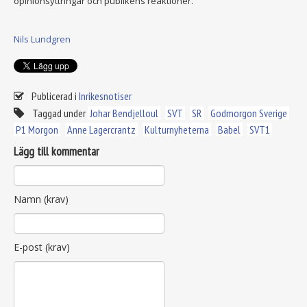
opinionsyttringar och publikens reaktioner.
Nils Lundgren
Publicerad i
Inrikesnotiser
Taggad under
Johar Bendjelloul
SVT
SR
Godmorgon Sverige
P1 Morgon
Anne Lagercrantz
Kulturnyheterna
Babel
SVT1
Lägg till kommentar
Namn (krav)
E-post (krav)