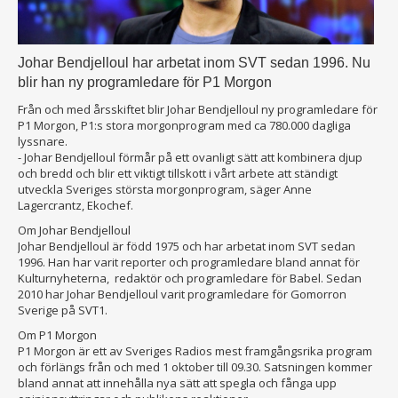
Johar Bendjelloul har arbetat inom SVT sedan 1996. Nu
blir han ny programledare för P1 Morgon
Från och med årsskiftet blir Johar Bendjelloul ny programledare för
P1 Morgon, P1:s stora morgonprogram med ca 780.000 dagliga
lyssnare.
- Johar Bendjelloul förmår på ett ovanligt sätt att kombinera djup
och bredd och blir ett viktigt tillskott i vårt arbete att ständigt
utveckla Sveriges största morgonprogram, säger Anne
Lagercrantz, Ekochef.
Om Johar Bendjelloul
Johar Bendjelloul är född 1975 och har arbetat inom SVT sedan
1996. Han har varit reporter och programledare bland annat för
Kulturnyheterna, redaktör och programledare för Babel. Sedan
2010 har Johar Bendjelloul varit programledare för Gomorron
Sverige på SVT1.
Om P1 Morgon
P1 Morgon är ett av Sveriges Radios mest framgångsrika program
och förlängs från och med 1 oktober till 09.30. Satsningen kommer
bland annat att innehålla nya sätt att spegla och fånga upp