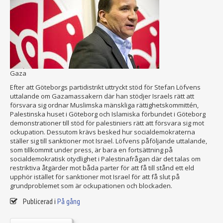
Gaza
Efter att Göteborgs partidistrikt uttryckt stöd för Stefan Löfvens
uttalande om Gazamassakern där han stödjer Israels rätt att
försvara sig ordnar Muslimska mänskliga rättighetskommittén,
Palestinska huset i Göteborg och Islamiska förbundet i Göteborg
demonstrationer till stöd för palestiniers rätt att försvara sig mot
ockupation. Dessutom krävs besked hur socialdemokraterna
ställer sig till sanktioner mot Israel. Löfvens påföljande uttalande,
som tillkommit under press, är bara en fortsättning på
socialdemokratisk otydlighet i Palestinafrågan där det talas om
restriktiva åtgärder mot båda parter för att få till stånd ett eld
upphör istället för sanktioner mot Israel för att få slut på
grundproblemet som är ockupationen och blockaden.
Publicerad i
På gång