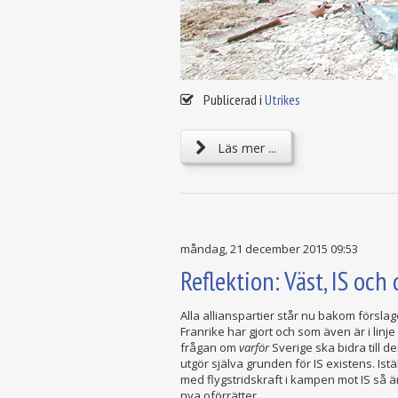
Publicerad i
Utrikes
Läs mer ...
måndag, 21 december 2015 09:53
Reflektion: Väst, IS och
Alla allianspartier står nu bakom försla
Franrike har gjort och som även är i li
frågan om
varför
Sverige ska bidra till 
utgör själva grunden för IS existens. Is
med flygstridskraft i kampen mot IS så är 
nya oförrätter.