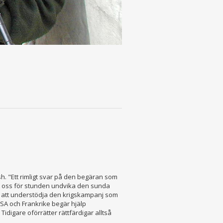
h. "Ett rimligt svar på den begäran som
åt oss för stunden undvika den sunda
om att understödja den krigskampanj som
USA och Frankrike begär hjälp
 Tidigare oförrätter rättfärdigar alltså