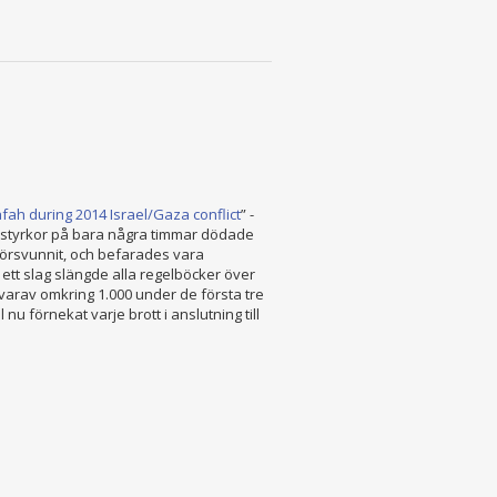
afah during 2014 Israel/Gaza conflict
” -
a styrkor på bara några timmar dödade
 försvunnit, och befarades vara
 ett slag slängde alla regelböcker över
 varav omkring 1.000 under de första tre
u förnekat varje brott i anslutning till