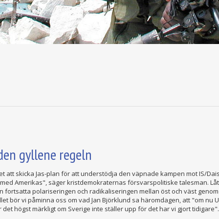
 den gyllene regeln
get att skicka Jas-plan för att understödja den väpnade kampen mot IS/Dais
nje med Amerikas", säger kristdemokraternas försvarspolitiske talesman. L
den fortsatta polariseringen och radikaliseringen mellan öst och väst gen
tället bör vi påminna oss om vad Jan Björklund sa häromdagen, att "om nu 
det högst märkligt om Sverige inte ställer upp för det har vi gjort tidigare".