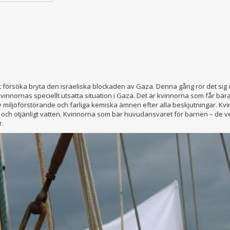
tt försöka bryta den israeliska blockaden av Gaza. Denna gång rör det sig 
innornas speciellt utsatta situation i Gaza. Det är kvinnorna som får bära
 av miljöförstörande och farliga kemiska ämnen efter alla beskjutningar. 
t och otjänligt vatten. Kvinnorna som bär huvudansvaret för barnen – de 
r.