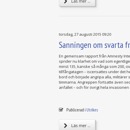
Läs mer ...
torsdag, 27 augusti 2015 09:20
Sanningen om svarta f
En gemensam rapport från Amnesty Intern
sprider nu klarhet om vad som egentlige
minst 135, kanske så många som 200, civi
tillfångatagen – iscensattes under det h
bord och började angripa alla, militärer
timmarna. Angreppen fortsatte även sedan 
anfallet – och för övrigt hela invasione
Publicerad i
Utrikes
Läs mer ...