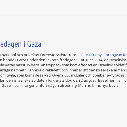
redagen i Gaza
ational och projektet Forensic Architecture – ”
Black Friday: Carnage in R
n hände i Gaza under den ”svarta fredagen” 1 augusti 2014, då israelisk
la varav minst 75 barn. Angreppet - som kom efter att en israelisk soldat
emliga namnet ”Hannibaldirektivet”, och innebar att den israeliska armén i
 som civila, som kom i dess väg. Över 2.000 missiler och bomber avfyrades,
den israeliske soldaten förklarats död den 2 augusti. Israel har fram till n
n i Gaza – och inte genomfört någon utredning. Men nu finns nya bevis.