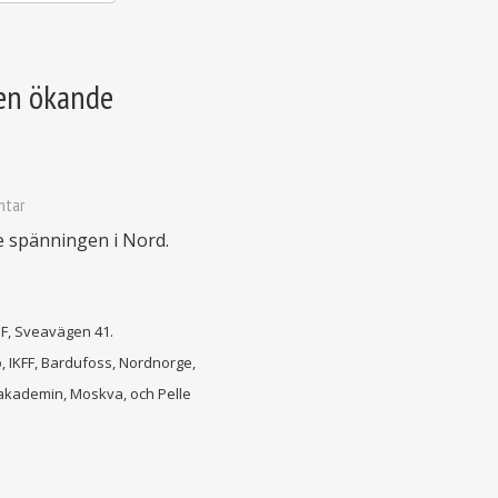
den ökande
ntar
e spänningen i Nord.
BF, Sveavägen 41.
 IKFF, Bardufoss, Nordnorge,
sakademin, Moskva, och Pelle