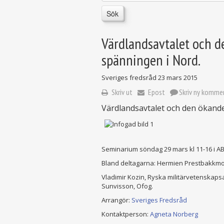
Sök
Värdlandsavtalet och 
spänningen i Nord.
Sveriges fredsråd
23 mars 2015
Skriv ut
Epost
Skriv ny komme
Värdlandsavtalet och den ökand
Seminarium söndag 29 mars kl 11-16 i A
Bland deltagarna: Hermien Prestbakkmo,
Vladimir Kozin, Ryska militärvetenskap
Sunvisson, Ofog.
Arrangör:
Sveriges Fredsråd
Kontaktperson:
Agneta Norberg