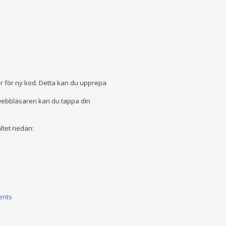
är för ny kod. Detta kan du upprepa
 webbläsaren kan du tappa din
ltet nedan:
ents