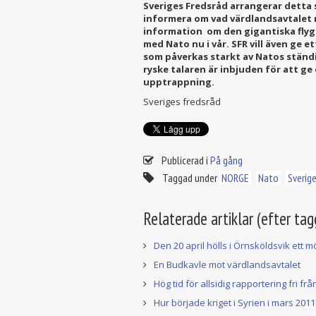
Sveriges Fredsråd arrangerar detta 
informera om vad värdlandsavtalet 
information om den gigantiska fly
med Nato nu i vår. SFR vill även ge 
som påverkas starkt av Natos ständ
ryske talaren är inbjuden för att ge
upptrappning.
Sveriges fredsråd
Publicerad i
På gång
Taggad under
NORGE
Nato
Sverig
Relaterade artiklar (efter tag
Den 20 april hölls i Örnsköldsvik ett 
En Budkavle mot värdlandsavtalet
Hög tid för allsidig rapportering fri fr
Hur började kriget i Syrien i mars 2011