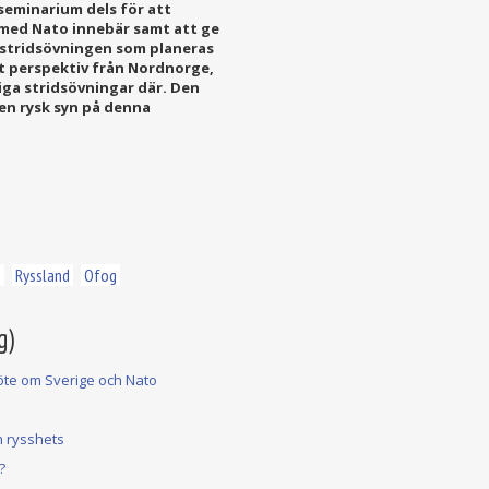
seminarium dels för att
med Nato innebär samt att ge
gstridsövningen som planeras
ett perspektiv från Nordnorge,
iga stridsövningar där. Den
 en rysk syn på denna
e
Ryssland
Ofog
g)
möte om Sverige och Nato
ån rysshets
?