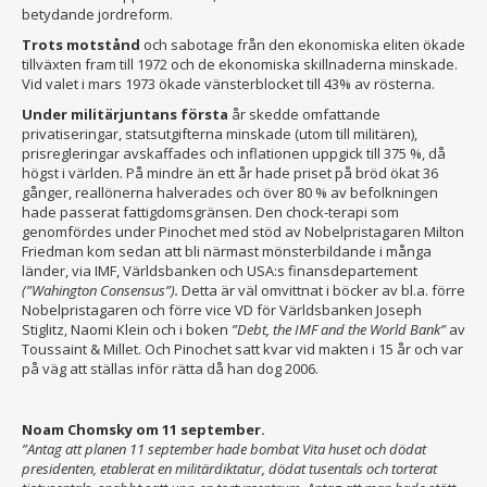
betydande jordreform.
Trots motstånd
och sabotage från den ekonomiska eliten ökade
tillväxten fram till 1972 och de ekonomiska skillnaderna minskade.
Vid valet i mars 1973 ökade vänsterblocket till 43% av rösterna.
Under militärjuntans första
år skedde omfattande
privatiseringar, statsutgifterna minskade (utom till militären),
prisregleringar avskaffades och inflationen uppgick till 375 %, då
högst i världen. På mindre än ett år hade priset på bröd ökat 36
gånger, reallönerna halverades och över 80 % av befolkningen
hade passerat fattigdomsgränsen. Den chock-terapi som
genomfördes under Pinochet med stöd av Nobelpristagaren Milton
Friedman kom sedan att bli närmast mönsterbildande i många
länder, via IMF, Världsbanken och USA:s finansdepartement
(”Wahington Consensus”).
Detta är väl omvittnat i böcker av bl.a. förre
Nobelpristagaren och förre vice VD för Världsbanken Joseph
Stiglitz, Naomi Klein och i boken
”Debt, the IMF and the World Bank”
av
Toussaint & Millet. Och Pinochet satt kvar vid makten i 15 år och var
på väg att ställas inför rätta då han dog 2006.
Noam Chomsky om 11 september.
”Antag att planen 11 september hade bombat Vita huset och dödat
presidenten, etablerat en militärdiktatur, dödat tusentals och torterat