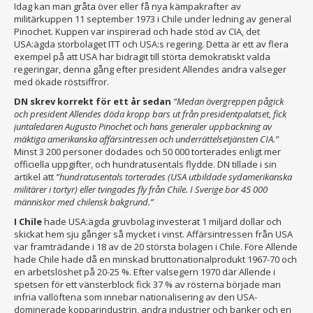
Idag kan man gråta över eller få nya kämpakrafter av
militärkuppen 11 september 1973 i Chile under ledning av general
Pinochet. Kuppen var inspirerad och hade stöd av CIA, det
USA:ägda storbolaget ITT och USA:s regering. Detta är ett av flera
exempel på att USA har bidragit till störta demokratiskt valda
regeringar, denna gång efter president Allendes andra valseger
med ökade röstsiffror.
DN skrev korrekt för ett år sedan
”Medan övergreppen pågick
och president Allendes döda kropp bars ut från presidentpalatset, fick
juntaledaren Augusto Pinochet och hans generaler uppbackning av
mäktiga amerikanska affärsintressen och underrättelsetjänsten CIA.”
Minst 3 200 personer dödades och 50 000 torterades enligt mer
officiella uppgifter, och hundratusentals flydde. DN tillade i sin
artikel att
”hundratusentals torterades (USA utbildade sydamerikanska
militärer i tortyr) eller tvingades fly från Chile. I Sverige bor 45 000
människor med chilensk bakgrund.”
I Chile
hade USA:ägda gruvbolag investerat 1 miljard dollar och
skickat hem sju gånger så mycket i vinst. Affärsintressen från USA
var framträdande i 18 av de 20 största bolagen i Chile. Före Allende
hade Chile hade då en minskad bruttonationalprodukt 1967-70 och
en arbetslöshet på 20-25 %. Efter valsegern 1970 där Allende i
spetsen för ett vänsterblock fick 37 % av rösterna började man
infria vallöftena som innebar nationalisering av den USA-
dominerade kopparindustrin, andra industrier och banker och en