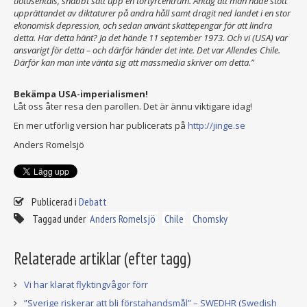
tiotusentals, snabbt satt upp en tortyrcentrum. Antag att man hade stött
upprättandet av diktaturer på andra håll samt dragit ned landet i en stor
ekonomisk depression, och sedan använt skattepengar för att lindra
detta. Har detta hänt? Ja det hände 11 september 1973. Och vi (USA) var
ansvarigt för detta – och därför händer det inte. Det var Allendes Chile.
Därför kan man inte vänta sig att massmedia skriver om detta.”
Bekämpa USA-imperialismen!
Låt oss åter resa den parollen. Det är ännu viktigare idag!
En mer utförlig version har publicerats på
http://jinge.se
Anders Romelsjö
Publicerad i
Debatt
Taggad under
Anders Romelsjö
Chile
Chomsky
Relaterade artiklar (efter tagg)
Vi har klarat flyktingvågor förr
”Sverige riskerar att bli förstahandsmål” – SWEDHR (Swedish