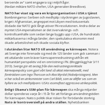
beroende av“ samt engagera sig i miljöfrågor.
(Nedan militäre NATO-chefen, USA-generalen Breedlove).
NATO har visat sig vara en krigsorganisation i USA:s tjänst
Bombningarna i Serbien och medhjälp i styckningen av Jugoslavien,
kriget i Afghanistan, angreppet mot Libyen med tiotusentals
dödade där NATO gick långt utöver FN-resolutionen. Andra delar av
myntet USA-imperialismen är det övervaknings- och
kontrollsamhälle som sedan länge byggts upp i USA, de hundratals
militärbaserna i många länder, den spekulativa ekonomin med
ökade arbetslöshet och ökade sociala klyftor.
I slutändan litar NATO till användning av kärnvapen.
Notera
att Sverige inte förenade sig med de 125 länder som gick samman i
ett uttalande som kräver kärnvapennedrustning utifrån ett
humanitärt perspektiv vid en omröstning i FN. (Blogginlägg här 3/11
2013).
Sverige gör ett avsteg från den nedrustningsinriktade
kärnvapenpolicy som gjort vårt land så aktat internationellt, med
företrädare som Inga Thorsson och Alva Myrdal (Nobelpristagare). Men
vi har också en utriksminister som Carl Bildt, som av alltfler ses som en
hyllare av och medhjälpare i USA:s esomoftast aggressiva utrikespolitik.
Enligt Obama’s SSM-plan för kärnvapen
ska många miljarder
dollar spenderas varje år i 15 år för att förlänga användningstiden
för kärnvapen. Nato:s politik ökar risken för förödande storkrig.
Nato är kontroversiell på andra ställen.
Nyhetsbanken