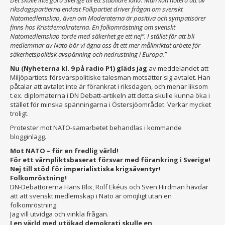
Det skulle inte göra Sverige till ett stabilare land. Man kan notera att av
riksdagspartierna endast Folkpartiet driver frågan om svenskt
Natomedlemskap, även om Moderaterna är positiva och sympatisörer
finns hos Kristdemokraterna. En folkomröstning om svenskt
Natomedlemskap torde med säkerhet ge ett nej”. I stället för att bli
medlemmar av Nato bör vi ägna oss åt ett mer målinriktat arbete för
säkerhetspolitisk avspänning och nedrustning i Europa.”
Nu (Nyheterna kl. 9 på radio P1) gläds jag
av meddelandet att
Miljöpartiets försvarspolitiske talesman motsätter sig avtalet. Han
påtalar att avtalet inte är förankrat i riksdagen, och menar liksom
t.ex. diplomaterna i DN Debatt-artikeln att detta skulle kunna öka i
stället för minska spänningarna i Östersjöområdet. Verkar mycket
troligt.
Protester mot NATO-samarbetet behandlas i kommande
blogginlägg.
Mot NATO – för en fredlig värld!
För ett värnpliktsbaserat försvar med förankring i Sverige!
Nej till stöd för imperialistiska krigsäventyr!
Folkomröstning!
DN-Debattörerna Hans Blix, Rolf Ekéus och Sven Hirdman hävdar
att att svenskt medlemskap i Nato är omöjligt utan en
folkomröstning.
Jag vill utvidga och vinkla frågan.
I en värld med utökad demokrati skulle en