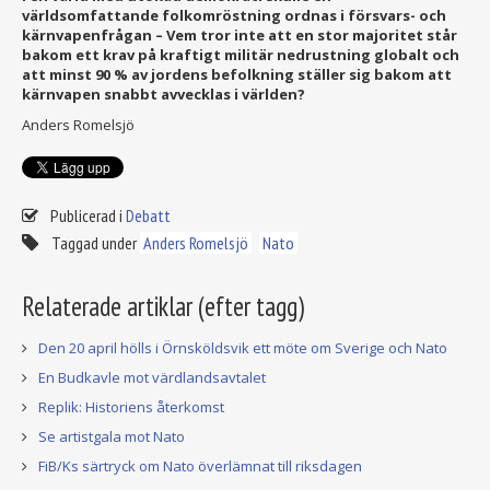
världsomfattande folkomröstning ordnas i försvars- och
kärnvapenfrågan – Vem tror inte att en stor majoritet står
bakom ett krav på kraftigt militär nedrustning globalt och
att minst 90 % av jordens befolkning ställer sig bakom att
kärnvapen snabbt avvecklas i världen?
Anders Romelsjö
Publicerad i
Debatt
Taggad under
Anders Romelsjö
Nato
Relaterade artiklar (efter tagg)
Den 20 april hölls i Örnsköldsvik ett möte om Sverige och Nato
En Budkavle mot värdlandsavtalet
Replik: Historiens återkomst
Se artistgala mot Nato
FiB/Ks särtryck om Nato överlämnat till riksdagen