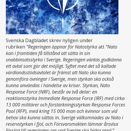
Svenska Dagbladet skrev nyligen under
rubriken
”Regeringen öppnar för Natostyrka
att
”Nato
kan i framtiden få tillstånd att sätta in sin
snabbinsatsstyrka i Sverige. Regeringen väntas godkänna
ett avtal som gör det möjligt. Syftet med det så kallade
värdlandsstödsavtalet är främst att Nato ska kunna
genomföra övningar i Sverige, men styrkan ska också
kunna användas i händelse av kriser. Styrkan, Nato
Response Force (NRF), består av två delar: en
reaktionsstyrka Immediate Response Force (IRF) med cirka
13 000 militärer och förstärkningsstyrkan Response Forces
Pool (RFP), med kring 15 000 man och kvinnor som vid
behov ska kunna sättas in. Sverige välkomnades av Nato i
reservstyrkan i fjol, och Försvarsmakten lämnar årsvisa
förslag till regeringen om vad Sverige ska bidra med.”