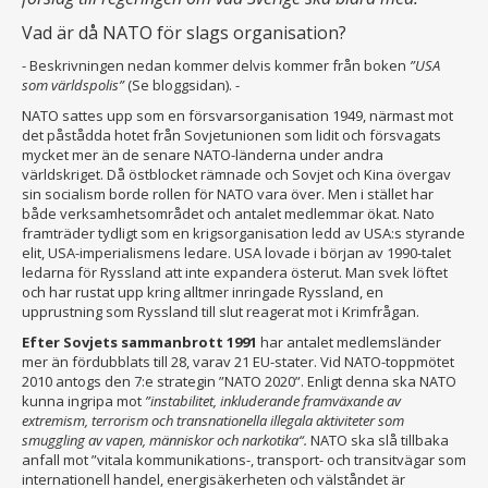
Vad är då NATO för slags organisation?
- Beskrivningen nedan kommer delvis kommer från boken
”USA
som världspolis”
(Se bloggsidan). -
NATO sattes upp som en försvarsorganisation 1949, närmast mot
det påstådda hotet från Sovjetunionen som lidit och försvagats
mycket mer än de senare NATO-länderna under andra
världskriget. Då östblocket rämnade och Sovjet och Kina övergav
sin socialism borde rollen för NATO vara över. Men i stället har
både verksamhetsområdet och antalet medlemmar ökat. Nato
framträder tydligt som en krigsorganisation ledd av USA:s styrande
elit, USA-imperialismens ledare. USA lovade i början av 1990-talet
ledarna för Ryssland att inte expandera österut. Man svek löftet
och har rustat upp kring alltmer inringade Ryssland, en
upprustning som Ryssland till slut reagerat mot i Krimfrågan.
Efter Sovjets sammanbrott 1991
har antalet medlemsländer
mer än fördubblats till 28, varav 21 EU-stater. Vid NATO-toppmötet
2010 antogs den 7:e strategin ”NATO 2020”. Enligt denna ska NATO
kunna ingripa mot
”instabilitet, inkluderande framväxande av
extremism, terrorism och transnationella illegala aktiviteter som
smuggling av vapen, människor och narkotika“.
NATO ska slå tillbaka
anfall mot ”vitala kommunikations-, transport- och transitvägar som
internationell handel, energisäkerheten och välståndet är