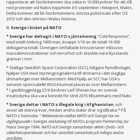
rapporterar att Storbritannien ska sätta in 10 000 poliser för att slå
ned protester vid Natos toppmöte 4-5 september i Newport, Wales.
Detta kommer att bli Storbritanniens största polisinsats efter OS
2012 och den största i Wales historia.
III.
Sverige i knäet på NATO
* Sverige har deltagit i NATO:s jätteövning
”Cold Response”,
med totalt omkring 1400 man, knappt 1/10 av de totalt 16 000
deltagarna totalt. Övningen omfattade krisscenarier inklusive
massdemonstrationer och terrorhot och skedde nära Rysslands
gränser i norr.
* Statliga Swedish Space Corporation (SCC), tidigare Rymdbolaget,
hjälper USA med styrningssignalerna till drönarna i det olagliga
drönarkriget över Mellanöstern. Med hjälp av SCC har USA:s
senaste spionsatellit WGS4 kunnat placeras över Mellanöstern.
* I gästblogginlägg 22/6 beskrev Leif Öhman hur en svensk
insatsstyrka ska vara beredd för strid 2015 tillsammans med Nato.
* Sverige deltar i NATO:s illegala krig i Afghanistan
, och
avser att stanna kvar, medan andra stater drar sig tillbaka.* På
NATO:s hemsida:
” Relationerna mellan NATO och Sverige har en
utgångspunkt i Sveriges anslutning till NATO:s program Partnership for
Peace Sverige 1994. NATO och Sverige samarbetar aktivt i freds- och
säkerhetsoperationer och har utvecklat samarbete på många andra
områden.
.