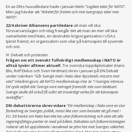
En av DN:s huvudledare hade i januari titeln
”Logiken talar för NATO”.
Men jag hävdar att
”Arbetet för freden och mot övergrepp talar mot
NATO”.
22/4 skriver Alliansens partiledare
att man vill öka
försvarsanslagen och idag framgår det att man än mer vill öka
samarbetet med Nato, en destruktiv krigsorganisation i USA:s
tjänst främst, en organisation som vilar på kärnvapen till syvende
och sist.
IV. Debatt och protester.
Frågan om ett svenskt fullvärdigt medlemsskap i NATO är
alltså tyvärr alltmer aktuell.
Tre svenska toppdiplomater (Hans
Blix, Rolf Ekéus och Sven Hirdman) skrev i januari på DN Debatt
under rubriken
”Går Sverige med i Nato ökar Rysslands misstro mot
väst”
inledningsvis att NATO-medlemskap inte är
”i Sveriges intresse.
Ett ryskt anfall där Sverige vore indraget framstår inte som tänkbart.
Sverige skulle då också få svårt att trovärdigt verka för att kärnvapen
avskaffas”
.
DN-debattörerna skrev vidare
”Ett medlemskap i Nato vore en stor
förändring av Sveriges politik, minst lika stor som beslutet att gå med i
EU. Ett beslut om Nato kan inte tas utan folkomröstning och utan att alla
regeringsfähiga partier är med på båten. Debatten och folkomröstningen
riskerar att bli uppslitande i avsaknad av yttre hot mot Sveriges säkerhet.