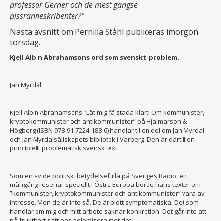
professor Gerner och de mest gängse
pissränneskribenter?"
Nästa avsnitt om Pernilla Ståhl publiceras imorgon
torsdag.
Kjell Albin Abrahamsons ord som svenskt problem.
Jan Myrdal
Kjell Albin Abrahamsons ”Låt mig få städa klart! Om kommunister,
kryptokommunister och antikommunister” på Hjalmarson &
Högberg (ISBN 978-91-7224-188-6) handlar til en del om Jan Myrdal
och Jan Myrdalsällskapets bibliotek i Varberg. Den är därtill en
principiellt problematisk svensk text.
Som en av de politiskt betydelsefulla på Sveriges Radio, en
mångårig resenär speciellt i Östra Europa borde hans texter om
”kommunister, kryptokommunister och antikommunister” vara av
intresse. Men de är inte så. De är blott symptomatiska. Det som
handlar om mig och mitt arbete saknar konkretion. Det går inte att
på fruktbart sätt ens polemisera mot det.