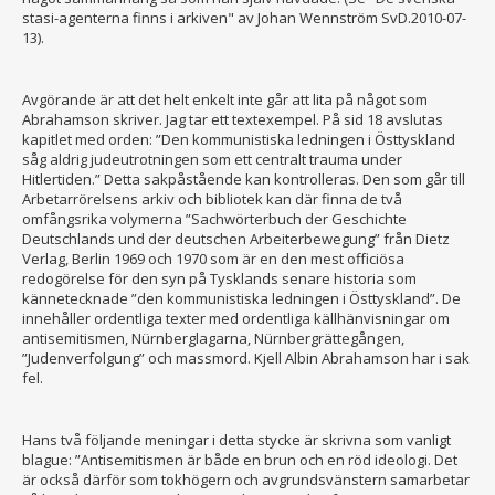
stasi-agenterna finns i arkiven" av Johan Wennström SvD.2010-07-
13).
Avgörande är att det helt enkelt inte går att lita på något som
Abrahamson skriver. Jag tar ett textexempel. På sid 18 avslutas
kapitlet med orden: ”Den kommunistiska ledningen i Östtyskland
såg aldrig judeutrotningen som ett centralt trauma under
Hitlertiden.” Detta sakpåstående kan kontrolleras. Den som går till
Arbetarrörelsens arkiv och bibliotek kan där finna de två
omfångsrika volymerna ”Sachwörterbuch der Geschichte
Deutschlands und der deutschen Arbeiterbewegung” från Dietz
Verlag, Berlin 1969 och 1970 som är en den mest officiösa
redogörelse för den syn på Tysklands senare historia som
kännetecknade ”den kommunistiska ledningen i Östtyskland”. De
innehåller ordentliga texter med ordentliga källhänvisningar om
antisemitismen, Nürnberglagarna, Nürnbergrättegången,
”Judenverfolgung” och massmord. Kjell Albin Abrahamson har i sak
fel.
Hans två följande meningar i detta stycke är skrivna som vanligt
blague: ”Antisemitismen är både en brun och en röd ideologi. Det
är också därför som tokhögern och avgrundsvänstern samarbetar