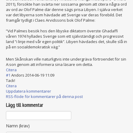
2011), försökte han svärta ner sossarna genom att citera några ord
av ord av Olof Palme där denne sägs prisa Libyen. I själva verket
var det libyerna som hävdade att Sverige var deras förebild. Det
framgår tydligt i Claes Arvidssons bok Olof Palme:
”Vid Palmes besök hos den libyske diktatorn överste Ghadaffi
våren 1974 hyllades Sverige som ett självständigt och progressivt
land ”i linje med vår egen politik”. Libyen hävdades det, skulle slå in
på en socialdemokrati
sk väg.”
Men Skånskan ville naturligtvis inte undergräva förtroendet för sin
A:son genom att informera sina läsare om detta.
Citera
#1
Andors
2014-06-19 11:09
Tack!
Citera
Uppdatera kommentarer
RSS-flöde för kommentarer på denna post
Lägg till kommentar
Namn (krav)