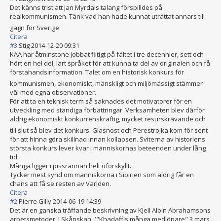
Det känns trist att Jan Myrdals talang förspilldes på
realkommunismen
. Tänk vad han hade kunnat uträttat annars till
gagn för Sverige.
Citera
#3
Stig
2014-12-20 09:31
KAA har åtminstone jobbat flitigt på fältet i tre decennier, sett och
hört en hel del, lärt språket för att kunna ta del av originalen och få
förstahandsinfo
rmation. Talet om en historisk konkurs för
kommunismen, ekonomiskt, mänskligt och miljömässigt stämmer
väl med egna observationer.
För att ta en teknisk term så saknades det motivatorer för en
utveckling med ständiga förbättringar. Verksamheten blev därför
aldrig ekonomiskt konkurrenskraft
ig, mycket resurskrävande och
till slut så blev det konkurs. Glasnost och Perestrojka kom för sent
för att hinna göra skillnad innan kollapsen. Sviterna av historiens
största konkurs lever kvar i människornas beteenden under lång
tid.
Många ligger i pissrännan helt oförskyllt.
Tycker mest synd om människorna i Sibirien som aldrig får en
chans att få se resten av Världen.
Citera
#2
Pierre Gilly
2014-06-19 14:39
Det är en ganska träffande beskrivning av Kjell Albin Abrahamsons
arbetsmetoder. I Skånskan, ("Khadaffis många medlöpare" 3 mars