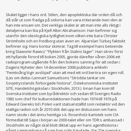
Skälet ligger i hans ord. Stilen, den apoplektiska där orden då och
då står ut som fradga på sidorna kan vara irriterande men den är
han inte ensam om. Det verkliga skälet är att man inte alls riktigt i
detaljerna kan lita på Kjell Albin Abrahamson. Han befinner sig
utanför den ideologiska tydlighet inom vilken inte bara Christer
Strömholm och en Fredborg utan även en Alparslan Türkeş faktiskt
befinner sig. Hans kontur skimrar. Tag till exempel hans beteende
kring Slawomir Rawicz' ”Flykten från Stalins läger”. Han skrev först
ett hyllande förord till boken 2005, gjorde därefter våren 2006 ett
radioprogram utgående från den bokens sanning för att sedan i
Dagens Nyheter den 14 december 2006 publicera artikeln
”Femtioårig lögn avslöjad” utan att med ett ord beröra sin egen roll.
(Läs om detta i Lennart Samuelsons ”Strödda tankar om
Sovjetrysslands förborgade historia”, Östekonomiska institutet
SITE, Handelshögskolan i Stockholm, 2013.) Innan han kom till
Svenska Institutet som byrådirektör och sedan till Sveriges Radio
1983 som chef för kulturredaktionen hade han 1974 till 1976 på
Edward Giereks tid i Polen varit statsanställld som redaktör vid den
statliga radion och år 2010 dök det upp en diskussion om hans
namn stode i det ännu hemliga s.k. Rosenholz-kartotek som CIA
förmedlat till Säpo i början av 2000-talet eller om TDR:s ambassad i
Stockholm av något skäl blott diktat upp en hans agenthistoria i
något sammanhang så som han själv hävdade. (Se "De svenska