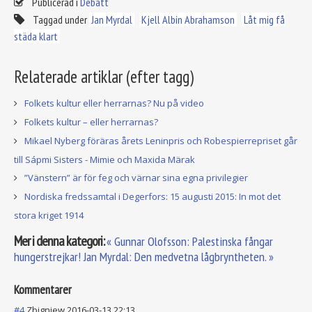
Publicerad i
Debatt
Taggad under
Jan Myrdal
Kjell Albin Abrahamson
Låt mig få
städa klart
Relaterade artiklar (efter tagg)
Folkets kultur eller herrarnas? Nu på video
Folkets kultur – eller herrarnas?
Mikael Nyberg föräras årets Leninpris och Robespierrepriset går
till Sápmi Sisters - Mimie och Maxida Märak
”Vänstern” är för feg och värnar sina egna privilegier
Nordiska fredssamtal i Degerfors: 15 augusti 2015: In mot det
stora kriget 1914
Mer i denna kategori:
« Gunnar Olofsson: Palestinska fångar
hungerstrejkar!
Jan Myrdal: Den medvetna lågbryntheten. »
Kommentarer
#4
Zbigniew
2016-03-13 22:13