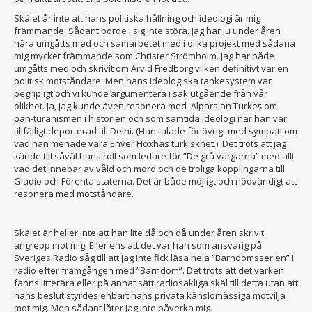
Skälet år inte att hans politiska hållning och ideologi är mig
främmande. Sådant borde i sig inte störa. Jag har ju under åren
nära umgåtts med och samarbetet med i olika projekt med sådana
mig mycket främmande som Christer Strömholm. Jag har både
umgåtts med och skrivit om Arvid Fredborg vilken definitivt var en
politisk motståndare. Men hans ideologiska tankesystem var
begripligt och vi kunde argumentera i sak utgående från vår
olikhet. Ja, jag kunde även resonera med Alparslan Türkeş om
pan-turanismen i historien och som samtida ideologi när han var
tillfälligt deporterad till Delhi. (Han talade för övrigt med sympati om
vad han menade vara Enver Hoxhas turkiskhet.) Det trots att jag
kände till såväl hans roll som ledare för ”De grå vargarna” med allt
vad det innebar av våld och mord och de troliga kopplingarna till
Gladio och Förenta staterna. Det är både möjligt och nödvändigt att
resonera med motståndare.
Skälet är heller inte att han lite då och då under åren skrivit
angrepp mot mig. Eller ens att det var han som ansvarig på
Sveriges Radio såg till att jag inte fick läsa hela ”Barndomsserien” i
radio efter framgången med ”Barndom”. Det trots att det varken
fanns litterära eller på annat sätt radiosakliga skäl till detta utan att
hans beslut styrdes enbart hans privata känslomässiga motvilja
mot mig. Men sådant låter jag inte påverka mig.