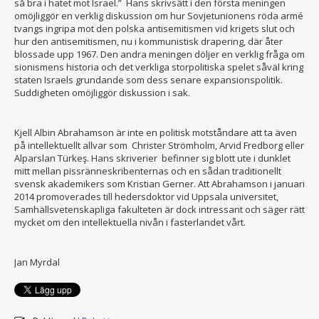
så bra i hatet mot Israel.” Hans skrivsätt i den första meningen
omöjliggör en verklig diskussion om hur Sovjetunionens röda armé
tvangs ingripa mot den polska antisemitismen vid krigets slut och
hur den antisemitismen, nu i kommunistisk drapering, där åter
blossade upp 1967. Den andra meningen döljer en verklig fråga om
sionismens historia och det verkliga storpolitiska spelet såväl kring
staten Israels grundande som dess senare expansionspolitik.
Suddigheten omöjliggör diskussion i sak.
Kjell Albin Abrahamson är inte en politisk motståndare att ta även
på intellektuellt allvar som Christer Strömholm, Arvid Fredborg eller
Alparslan Türkeş. Hans skriverier befinner sig blott ute i dunklet
mitt mellan pissränneskribenternas och en sådan traditionellt
svensk akademikers som Kristian Gerner. Att Abrahamson i januari
2014 promoverades till hedersdoktor vid Uppsala universitet,
Samhällsvetenskapliga fakulteten är dock intressant och säger rätt
mycket om den intellektuella nivån i fasterlandet vårt.
Jan Myrdal