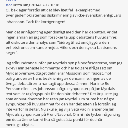
#22
Britta Ring
2014-07-12 10:36
Oj, beklagar förstås att det blev litet fel i exemplet med
Sverigedemokrat
ernas diskriminering av icke-svenskar, enligt Lars
Johansson. Tack för korrigeringen!
Men det är någonting egendomligt med den här debatten. Är det
ingen annan än jag som försöker ta upp debattens huvudämne:
att diskutera den analys som "bidrog till att omöjliggöra den
enhetsfront som kunde hejdat Hitlers och den tyska fascismens
seger".
Jag står undrande inför Jan Myrdals syn på neofascisterna, som jag
skrev i min senaste kommentar och har tidigare ifrågasatt om
Myrdal överhuvudtaget definierar Mussolini som fascist, mot
bakgrunden av hans beskrivning av densamme. Ingen av de
övriga debattörerna har tagit upp dessa ämnen. Har inte Bo
Persson eller Lars Johansson några synpunkter på Jan Myrdals
text som är utgångspunkt för den här debatten? Det är ju inte jag
som är huvudperson här utan Jan Myrdal. Om ni inte har några
synpunkter på huvudämnet för den här debatten så förstår jag
inte varför ni deltar. Nu skulle jag vilja veta vad ni anser om Jan
Myrdals synpunkter på Front National. Om ni inte tycker någonting
om detta ämne kan vi lika så gott sätta punkt för det här
meningsutbytet.