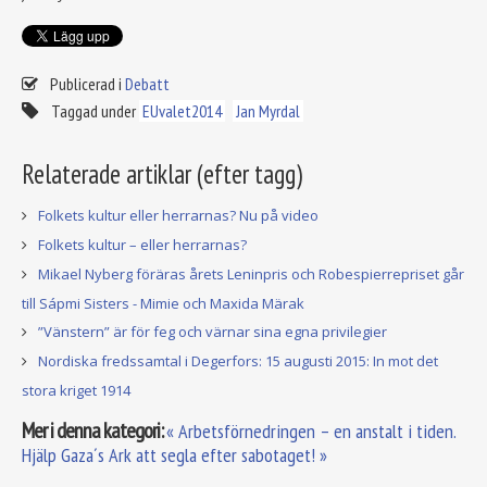
Publicerad i
Debatt
Taggad under
EUvalet2014
Jan Myrdal
Relaterade artiklar (efter tagg)
Folkets kultur eller herrarnas? Nu på video
Folkets kultur – eller herrarnas?
Mikael Nyberg föräras årets Leninpris och Robespierrepriset går
till Sápmi Sisters - Mimie och Maxida Märak
”Vänstern” är för feg och värnar sina egna privilegier
Nordiska fredssamtal i Degerfors: 15 augusti 2015: In mot det
stora kriget 1914
Mer i denna kategori:
« Arbetsförnedringen – en anstalt i tiden.
Hjälp Gaza´s Ark att segla efter sabotaget! »