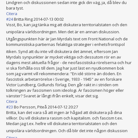
Lindgren och diskussionen sedan inte gick din väg, ja, då blev du
bara tyst.
Citera
#24
Britta Ring
2014-07-13 00:02
Visst, Bo, kan jag tänka mig att diskutera territorialstat
en och den
unipolära världsordningen
. Men det är en annan diskussion.
Utgångspunkten här är Jan Myrdals text om Front National och de
kommunistiska partiernas felaktiga strategier i enhetsfrontspol
itiken. Synd att du inte vill diskutera det ämnet, eftersom Jan
Myrdals synpunkter är mycket viktiga och dessutom rör en av
dagens mest aktuella frågor - de neofascistiska rörelserna och hur
vi ska förhålla oss till dem. Jag har just läst en nyutkommen bok
som jag varmt vill rekommendera: "En idé större än döden. En
fascistisk arbetarrörelse i Sverige, 1933 - 1945" av en forskare
Victor Lundberg, Gidlunds förlag. Den går rakt in i striden om
tolkningen av fascismen som ideologi. Är fascismen höger eller
vänster? Svaret är långt ifrån enkelt, visar det sig.
Citera
#23
Bo Persson, Piteå
2014-07-12 20:27
Britta, kan det vara så att ingen är hågad att diskutera på dina
villkor. Du vill diskutera rasism och kapitalism. och fascism t.ex.
Medan jag t.ex. hellre vill diskutera territorialstat
en och den
unipolära världsordningen
. Och då blir det inte någon diskussion
Citera