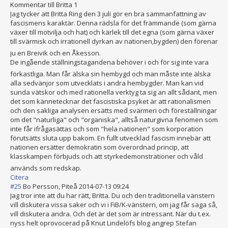
Kommentar till Britta 1
Jag tycker att Britta Ring den 3 juli gör en bra sammanfattning av
fascismens karaktär. Denna rädsla för det främmande (som gärna
växer till motvilja och hat) och kärlek till det egna (som gärna växer
till svärmisk och irrationell dyrkan av nationen,bygden
) den förenar
ju en Breivik och en Åkesson.
De ingående ställningstagan
dena behöver i och för sig inte vara
förkastliga. Man får älska sin hembygd och man måste inte älska
alla sedvänjor som utvecklats i andra hembygder. Man kan vid
sunda vätskor och med rationella verktyg ta sig an allt sådant, men
det som kännetecknar det fascistiska psyket är att rationalismen
och den sakliga analysen ersätts med svärmeri och föreställningar
om det "naturliga" och "organiska", alltså naturgivna fenomen som
inte får ifrågasättas och som "hela nationen" som korporation
förutsätts sluta upp bakom. En fullt utvecklad fascism innebär att
nationen ersätter demokratin som överordnad princip, att
klasskampen förbjuds och att styrkedemonstra
tioner och våld
används som redskap.
Citera
#25
Bo Persson, Piteå
2014-07-13 09:24
Jag tror inte att du har rätt, Britta. Du och den traditionella vänstern
vill diskutera vissa saker och vi i FiB/K-vänstern, om jag får säga så,
vill diskutera andra. Och det är det som är intressant. När du t.ex.
nyss helt oprovocerad på Knut Lindelöfs blog angrep Stefan