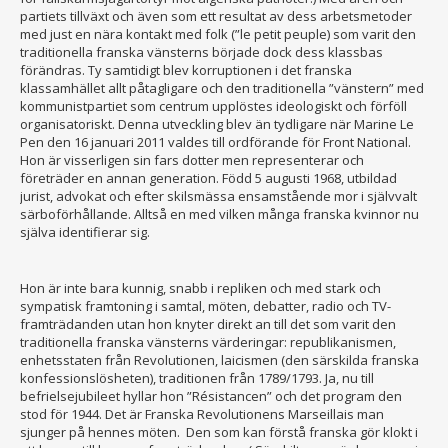
partiets tillväxt och även som ett resultat av dess arbetsmetoder
med just en nära kontakt med folk (”le petit peuple) som varit den
traditionella franska vänsterns började dock dess klassbas
förändras. Ty samtidigt blev korruptionen i det franska
klassamhället allt påtagligare och den traditionella ”vänstern” med
kommunistpartiet som centrum upplöstes ideologiskt och förföll
organisatoriskt. Denna utveckling blev än tydligare när Marine Le
Pen den 16 januari 2011 valdes till ordförande för Front National.
Hon är visserligen sin fars dotter men representerar och
företräder en annan generation. Född 5 augusti 1968, utbildad
jurist, advokat och efter skilsmässa ensamstående mor i självvalt
särboförhållande. Alltså en med vilken många franska kvinnor nu
själva identifierar sig.
Hon är inte bara kunnig, snabb i repliken och med stark och
sympatisk framtoning i samtal, möten, debatter, radio och TV-
framträdanden utan hon knyter direkt an till det som varit den
traditionella franska vänsterns värderingar: republikanismen,
enhetsstaten från Revolutionen, laicismen (den särskilda franska
konfessionslösheten), traditionen från 1789/1793. Ja, nu till
befrielsejubileet hyllar hon ”Résistancen” och det program den
stod för 1944. Det är Franska Revolutionens Marseillais man
sjunger på hennes möten. Den som kan förstå franska gör klokt i