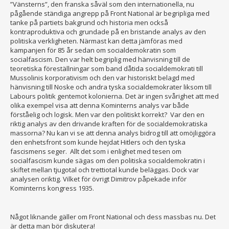
”Vänsterns”, den franska såväl som den internationella, nu
pågående ständiga angrepp på Front National är begripliga med
tanke på partiets bakgrund och historia men också
kontraproduktiva och grundade på en bristande analys av den
politiska verkligheten. Närmast kan detta jämföras med
kampanjen för 85 år sedan om socialdemokratin som
socialfascism. Den var helt begriplig med hänvisning till de
teoretiska föreställningar som band dåtida socialdemokrati till
Mussolinis korporativism och den var historiskt belagd med
hänvisning till Noske och andra tyska socialdemokrater liksom till
Labours politik gentemot kolonierna. Det är ingen svårighet att med
olika exempel visa att denna Kominterns analys var både
förståelig och logisk. Men var den politiskt korrekt? Var den en
riktig analys av den drivande kraften för de socialdemokratiska
massorna? Nu kan vi se att denna analys bidrog till att omöjliggöra
den enhetsfront som kunde hejdat Hitlers och den tyska
fascismens seger. Allt det som i enlighet med tesen om
socialfascism kunde sägas om den politiska socialdemokratin i
skiftet mellan tjugotal och trettiotal kunde beläggas. Dock var
analysen oriktig. Vilket för övrigt Dimitrov påpekade inför
Kominterns kongress 1935.
Något liknande gäller om Front National och dess massbas nu. Det
är detta man bör diskutera!