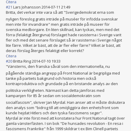
Citera
#21
Lars Johansson
2014-07-11 21:49
Britta, det verkar inte vara så att "Sverigedemokra
t erna som
nyligen föreslog gratis inträde på muséer för infödda svenskar
men inte för invandrare" men gratis inträde på museer för
svenska medborgare. En liten skillnad, kan tyckas, men med det
förra (felaktigt återgivna) förslaget hade rasisterna i Sverige varit
fler och med det senare förslaget så är rasisterna i Sverige något
lite färre. Vilket är bäst, att de är fler eller färre? Vilket är bäst, att
deras förslag återges felaktigt eller korrekt?
Citera
#20
Britta Ring
2014-07-10 19:33
"Vänsterns, den franska såväl som den internationella
, nu
pågående ständiga angrepp på Front National är begripliga med
tanke på partiets bakgrund och historia men också
kontraproduktiv
a och grundade på en bristande analys av den
politiska verkligheten. Närmast kan detta jämföras med
kampanjen för 85 år sedan om socialdemokrati
n som
socialfascism", skriver Jan Myrdal. Han anser att vi måste diskutera
den analys som "bidrog till att omöjliggöra den enhetsfront som
kunde hejdat Hitlers och den tyska fascismens seger".
Myrdal är inte först med att konstatera hur Front National tagit över
gamla vänsterfästen. I sin bok "De hunsades revolution - En resa i
fascismens Frankrike" från 1999 skildrar t ex Bim Clinell partiets