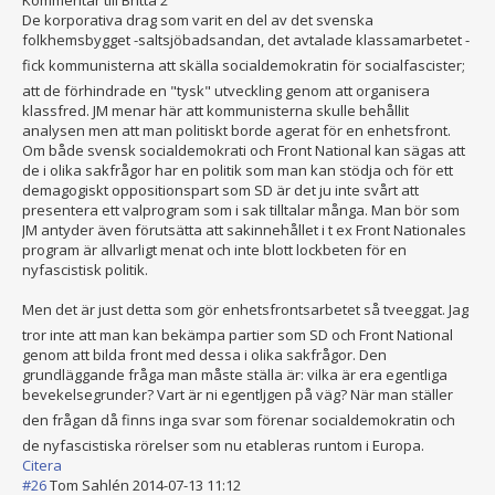
Kommentar till Britta 2
De korporativa drag som varit en del av det svenska
folkhemsbygget -saltsjöbadsand
an, det avtalade klassamarbetet -
fick kommunisterna att skälla socialdemokrati
n för socialfascister
;
att de förhindrade en "tysk" utveckling genom att organisera
klassfred. JM menar här att kommunisterna skulle behållit
analysen men att man politiskt borde agerat för en enhetsfront.
Om både svensk socialdemokrati och Front National kan sägas att
de i olika sakfrågor har en politik som man kan stödja och för ett
demagogiskt oppositionspart som SD är det ju inte svårt att
presentera ett valprogram som i sak tilltalar många. Man bör som
JM antyder även förutsätta att sakinnehållet i t ex Front Nationales
program är allvarligt menat och inte blott lockbeten för en
nyfascistisk politik.
Men det är just detta som gör enhetsfrontsarb
etet så tveeggat. Jag
tror inte att man kan bekämpa partier som SD och Front National
genom att bilda front med dessa i olika sakfrågor. Den
grundläggande fråga man måste ställa är: vilka är era egentliga
bevekelsegrunde
r? Vart är ni egentljgen på väg? När man ställer
den frågan då finns inga svar som förenar socialdemokrati
n och
de nyfascistiska rörelser som nu etableras runtom i Europa.
Citera
#26
Tom Sahlén
2014-07-13 11:12