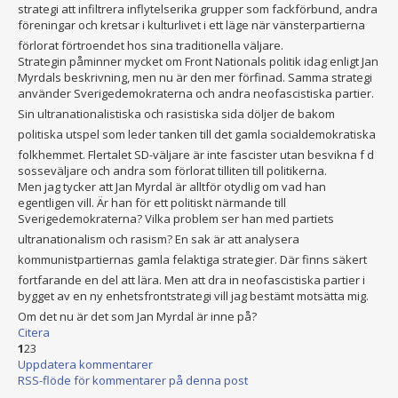
strategi att infiltrera inflytelserika grupper som fackförbund, andra
föreningar och kretsar i kulturlivet i ett läge när vänsterpartiern
a
förlorat förtroendet hos sina traditionella väljare.
Strategin påminner mycket om Front Nationals politik idag enligt Jan
Myrdals beskrivning, men nu är den mer förfinad. Samma strategi
använder Sverigedemokrat
erna och andra neofascistiska partier.
Sin ultranationalis
tiska och rasistiska sida döljer de bakom
politiska utspel som leder tanken till det gamla socialdemokrati
ska
folkhemmet. Flertalet SD-väljare är inte fascister utan besvikna f d
sosseväljare och andra som förlorat tilliten till politikerna.
Men jag tycker att Jan Myrdal är alltför otydlig om vad han
egentligen vill. Är han för ett politiskt närmande till
Sverigedemokrat
erna? Vilka problem ser han med partiets
ultranationalis
m och rasism? En sak är att analysera
kommunistpartie
rnas gamla felaktiga strategier. Där finns säkert
fortfarande en del att lära. Men att dra in neofascistiska partier i
bygget av en ny enhetsfrontstra
tegi vill jag bestämt motsätta mig.
Om det nu är det som Jan Myrdal är inne på?
Citera
1
2
3
Uppdatera kommentarer
RSS-flöde för kommentarer på denna post