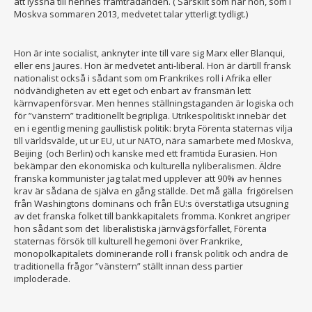
att lyssna till hennes framträdanden. ( Särskilt som när hon, som i
Moskva sommaren 2013, medvetet talar ytterligt tydligt.)
Hon är inte socialist, anknyter inte till vare sig Marx eller Blanqui,
eller ens Jaures. Hon är medvetet anti-liberal. Hon är därtill fransk
nationalist också i sådant som om Frankrikes roll i Afrika eller
nödvändigheten av ett eget och enbart av fransmän lett
kärnvapenförsvar. Men hennes ställningstaganden är logiska och
för ”vänstern” traditionellt begripliga. Utrikespolitiskt innebär det
en i egentlig mening gaullistisk politik: bryta Förenta staternas vilja
till världsvälde, ut ur EU, ut ur NATO, nära samarbete med Moskva,
Beijing (och Berlin) och kanske med ett framtida Eurasien. Hon
bekämpar den ekonomiska och kulturella nyliberalismen. Äldre
franska kommunister jag talat med upplever att 90% av hennes
krav är sådana de själva en gång ställde. Det må gälla frigörelsen
från Washingtons dominans och från EU:s överstatliga utsugning
av det franska folket till bankkapitalets fromma. Konkret angriper
hon sådant som det liberalistiska järnvägsförfallet, Förenta
staternas försök till kulturell hegemoni över Frankrike,
monopolkapitalets dominerande roll i fransk politik och andra de
traditionella frågor ”vänstern” ställt innan dess partier
imploderade.