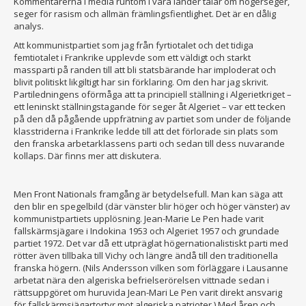
Kommentarerna i media runtom i våra länder talar om högerseger,
seger för rasism och allmän främlingsfientlighet. Det är en dålig
analys.
Att kommunistpartiet som jag från fyrtiotalet och det tidiga
femtiotalet i Frankrike upplevde som ett väldigt och starkt
massparti på randen till att bli statsbärande har imploderat och
blivit politiskt likgiltigt har sin förklaring. Om den har jag skrivit.
Partiledningens oförmåga att ta principiell ställning i Algerietkriget –
ett leninskt ställningstagande för seger åt Algeriet – var ett tecken
på den då pågående uppfrätning av partiet som under de följande
klasstriderna i Frankrike ledde till att det förlorade sin plats som
den franska arbetarklassens parti och sedan till dess nuvarande
kollaps. Där finns mer att diskutera.
Men Front Nationals framgång är betydelsefull. Man kan säga att
den blir en spegelbild (där vänster blir höger och höger vänster) av
kommunistpartiets upplösning. Jean-Marie Le Pen hade varit
fallskärmsjägare i Indokina 1953 och Algeriet 1957 och grundade
partiet 1972. Det var då ett utpräglat högernationalistiskt parti med
rötter även tillbaka till Vichy och längre ändå till den traditionella
franska högern. (Nils Andersson vilken som förläggare i Lausanne
arbetat nära den algeriska befrielserörelsen vittnade sedan i
rättsuppgöret om huruvida Jean-Mari Le Pen varit direkt ansvarig
för fallskärmsjägartortyr mot algeriska patrioter.) Med åren och