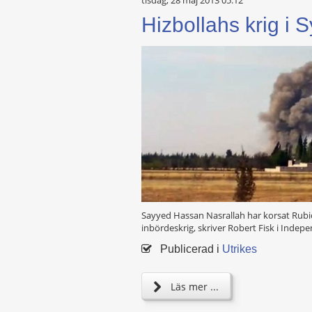
tisdag, 28 maj 2013 05:12
Hizbollahs krig i S
Sayyed Hassan Nasrallah har korsat Rubic
inbördeskrig, skriver Robert Fisk i Indep
Publicerad i
Utrikes
Läs mer ...