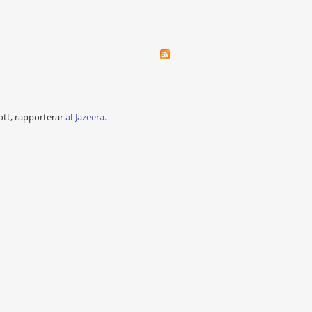
rott, rapporterar
al-Jazeera.