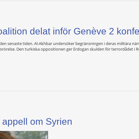
alition delat inför Genève 2 konfe
are den senaste tiden. Al-Akhbar undersöker begränsningen i deras militära när
srörelse. Den turkiska oppositionen ger Erdogan skulden för terrordådet i R
 appell om Syrien