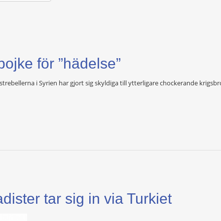
pojke för ”hädelse”
bellerna i Syrien har gjort sig skyldiga till ytterligare chockerande krigsb
ister tar sig in via Turkiet