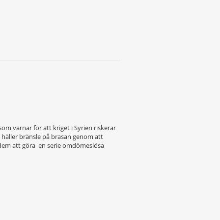
m varnar för att kriget i Syrien riskerar
et häller bränsle på brasan genom att
ar dem att göra en serie omdömeslösa