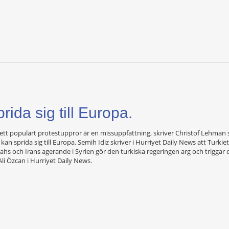
rida sig till Europa.
 ett populärt protestuppror är en missuppfattning, skriver Christof Lehman so
 kan sprida sig till Europa. Semih Idiz skriver i Hurriyet Daily News att Turki
lahs och Irans agerande i Syrien gör den turkiska regeringen arg och trigg
li Özcan i Hurriyet Daily News.