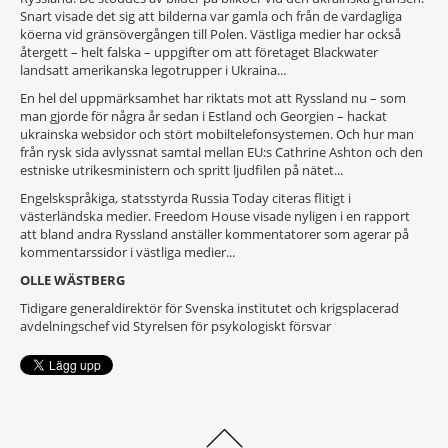
Snart visade det sig att bilderna var gamla och från de vardagliga
köerna vid gränsövergången till Polen. Västliga medier har också
återgett – helt falska – uppgifter om att före­taget Blackwater
landsatt amerikanska legotrupper i Ukraina...
En hel del uppmärksamhet har riktats mot att Ryssland nu – som
man gjorde för några år sedan i Estland och Georgien – hackat
ukrainska websidor och stört mobiltelefonsystemen. Och hur man
från rysk sida avlyssnat samtal mellan EU:s Cathrine Ashton och den
estniske utrikesministern och spritt ljud­filen på nätet...
Engelskspråkiga, statsstyrda Russia Today citeras flitigt i
västerländska medier. Freedom House visade nyligen i en rapport
att bland andra Ryssland anställer kommentatorer som agerar på
kommentarssidor i västliga medier...
OLLE WÄSTBERG
Tidigare generaldirektör för Svenska institutet och krigsplacerad
avdelningschef vid Styrelsen för psykologiskt försvar