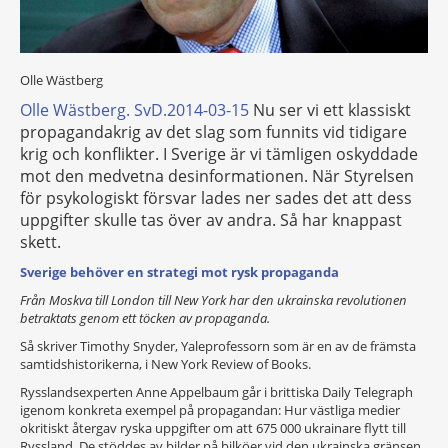
Olle Wästberg
Olle Wästberg. SvD.2014-03-15
Nu ser vi ett klassiskt
propagandakrig av det slag som funnits vid tidigare
krig och konflikter. I Sverige är vi tämligen oskyddade
mot den medvetna desinformationen. När Styrelsen
för psykologiskt försvar lades ner sades det att dess
uppgifter skulle tas över av andra. Så har knappast
skett.
Sverige behöver en strategi mot rysk propaganda
Från Moskva till London till New York har den ukrainska revolutionen
betraktats ­genom ett töcken av propaganda.
Så skriver Timothy Snyder, Yaleprofessorn som är en av de främsta
samtids­historikerna, i New York Review of Books.
Rysslandsexperten Anne Appelbaum går i brittiska Daily Telegraph
igenom konkreta exempel på propagandan: Hur västliga medier
okritiskt återgav ryska uppgifter om att 675 000 ukrainare flytt till
Ryssland. De stöddes av bilder på bilköer vid den ukrainska gränsen.