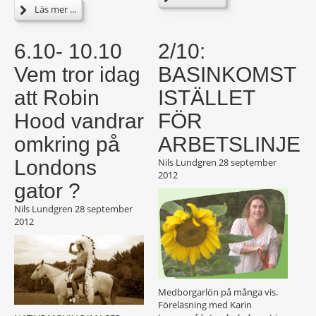
Läs mer ...
6.10- 10.10
2/10:
Vem tror idag
BASINKOMST
att Robin
ISTÄLLET
Hood vandrar
FÖR
omkring på
ARBETSLINJEN
Londons
Nils Lundgren
28 september
2012
gator ?
Nils Lundgren
28 september
2012
Medborgarlön på många vis.
Föreläsning med Karin