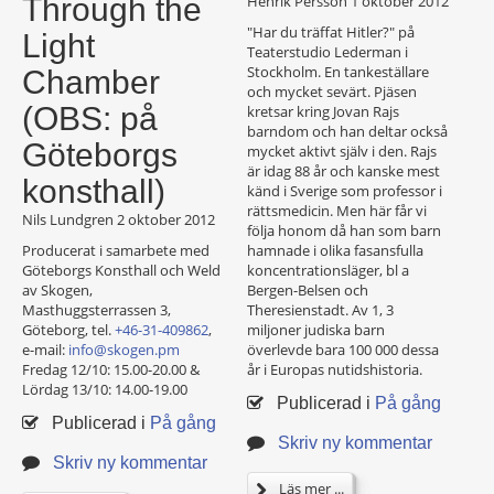
Through the
Henrik Persson
1 oktober 2012
"Har du träffat Hitler?" på
Light
Teaterstudio Lederman i
Stockholm. En tankeställare
Chamber
och mycket sevärt. Pjäsen
(OBS: på
kretsar kring Jovan Rajs
barndom och han deltar också
Göteborgs
mycket aktivt själv i den. Rajs
är idag 88 år och kanske mest
konsthall)
känd i Sverige som professor i
rättsmedicin. Men här får vi
Nils Lundgren
2 oktober 2012
följa honom då han som barn
Producerat i samarbete med
hamnade i olika fasansfulla
Göteborgs Konsthall och Weld
koncentrationsläger, bl a
av Skogen,
Bergen-Belsen och
Masthuggsterrassen 3,
Theresienstadt. Av 1, 3
Göteborg, tel.
+46-31-409862
,
miljoner judiska barn
e-mail:
info@skogen.pm
överlevde bara 100 000 dessa
Fredag 12/10: 15.00-20.00 &
år i Europas nutidshistoria.
Lördag 13/10: 14.00-19.00
Publicerad i
På gång
Publicerad i
På gång
Skriv ny kommentar
Skriv ny kommentar
Läs mer ...