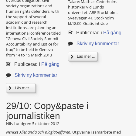
overdue obligation, civil
Talare: Mathias Cederholm,
society organizations and
historiker vid Lunds
human rights defenders, with
universitet, ABF Stockholm,
the support of several
Sveavägen 41, Stockholm
academic and research
kl.18:00. Gratis inträde
institutions, are planning an
Publicerad i
På gång
international conference titled
“Geneva Civil Society Summit -
Skriv ny kommentar
Accountability and Justice for
Iraq” to be held in Geneva
from 14 to 15 March 2013
Läs mer ...
Publicerad i
På gång
Skriv ny kommentar
Läs mer ...
29/10: Copy&paste i
journalistiken
Nils Lundgren
5 oktober 2012
Nerikes Allehanda och plagiat-affären.
Utgivarna i samarbete med