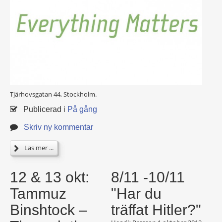
Tjärhovsgatan 44, Stockholm.
Publicerad i
På gång
Skriv ny kommentar
Läs mer ...
12 & 13 okt:
8/11 -10/11
Tammuz
"Har du
Binshtock –
träffat Hitler?"