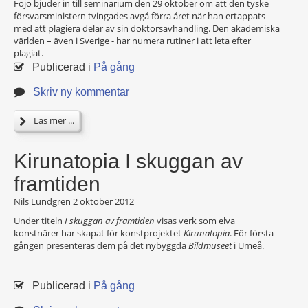
Fojo bjuder in till seminarium den 29 oktober om att den tyske
försvarsministern tvingades avgå förra året när han ertappats
med att plagiera delar av sin doktorsavhandling. Den akademiska
världen – även i Sverige - har numera rutiner i att leta efter
plagiat.
Publicerad i
På gång
Skriv ny kommentar
Läs mer ...
Kirunatopia I skuggan av
framtiden
Nils Lundgren
2 oktober 2012
Under titeln
I skuggan av framtiden
visas verk som elva
konstnärer har skapat för konstprojektet
Kirunatopia
. För första
gången presenteras dem på det nybyggda
Bildmuseet
i Umeå.
Publicerad i
På gång