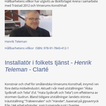
Hållbarhetens villkor har utgivits av Bokförlaget Arena i samarbete
med Trästad 2012 och Virserums Konsthhall
Henrik Teleman
Hållbarhetens villkor ISBN: 978-91-7843-412-1
Installatör i folkets tjänst -
Henrik
Teleman
- Clarté
Konstnär och chef för småländska Virserums Konsthall, inrymd i en
före detta möbelindustri. Aktuell i vår med utställningen ”Älska
Sydkraft och Telia” (f.d. ”Hata Sydkraft och Telia”) om effekterna av
stormen Gudrun. Bland tidigare utställningar: landets största
träutställning ”Träbiennalen” och ”Händer”, baserad på gipsavtryck
från 144 arbetarhänder, som turnerade runt i Sverige.