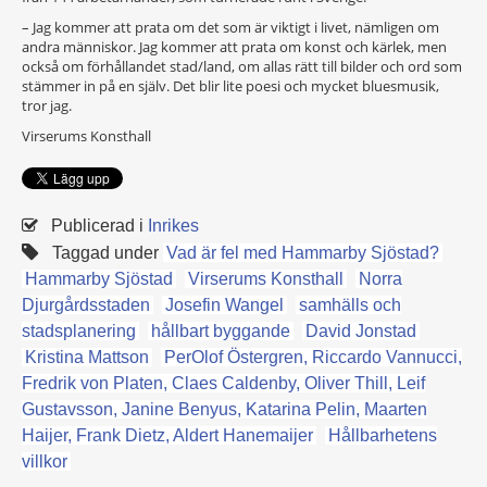
– Jag kommer att prata om det som är viktigt i livet, nämligen om
andra människor. Jag kommer att prata om konst och kärlek, men
också om förhållandet stad/land, om allas rätt till bilder och ord som
stämmer in på en själv. Det blir lite poesi och mycket bluesmusik,
tror jag.
Virserums Konsthall
Publicerad i
Inrikes
Taggad under
Vad är fel med Hammarby Sjöstad?
Hammarby Sjöstad
Virserums Konsthall
Norra
Djurgårdsstaden
Josefin Wangel
samhälls och
stadsplanering
hållbart byggande
David Jonstad
Kristina Mattson
PerOlof Östergren, Riccardo Vannucci,
Fredrik von Platen, Claes Caldenby, Oliver Thill, Leif
Gustavsson, Janine Benyus, Katarina Pelin, Maarten
Haijer, Frank Dietz, Aldert Hanemaijer
Hållbarhetens
villkor