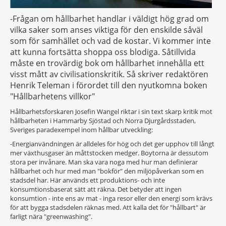
-Frågan om hållbarhet handlar i väldigt hög grad om
vilka saker som anses viktiga för den enskilde såväl
som för samhället och vad de kostar. Vi kommer inte
att kunna fortsätta shoppa oss blodiga. Såtillvida
måste en trovärdig bok om hållbarhet innehålla ett
visst mått av civilisationskritik. Så skriver redaktören
Henrik Teleman i förordet till den nyutkomna boken
"Hållbarhetens villkor"
Hållbarhetsforskaren Josefin Wangel riktar i sin text skarp kritik mot
hållbarheten i Hammarby Sjöstad och Norra Djurgårdsstaden,
Sveriges paradexempel inom hållbar utveckling:
-Energianvändningen är alldeles för hög och det ger upphov till långt
mer växthusgaser än måttstocken medger. Boytorna är dessutom
stora per invånare. Man ska vara noga med hur man definierar
hållbarhet och hur med man "bokför" den miljöpåverkan som en
stadsdel har. Här används ett produktions- och inte
konsumtionsbaserat sätt att räkna. Det betyder att ingen
konsumtion - inte ens av mat - inga resor eller den energi som krävs
för att bygga stadsdelen räknas med. Att kalla det för "hållbart" är
farligt nära "greenwashing".