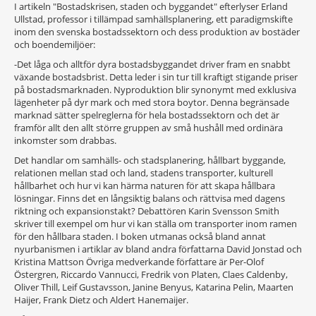
I artikeln "Bostadskrisen, staden och byggandet" efterlyser Erland
Ullstad, professor i tillämpad samhällsplanering, ett paradigmskifte
inom den svenska bostadssektorn och dess produktion av bostäder
och boendemiljöer:
-Det låga och alltför dyra bostadsbyggandet driver fram en snabbt
växande bostadsbrist. Detta leder i sin tur till kraftigt stigande priser
på bostadsmarknaden. Nyproduktion blir synonymt med exklusiva
lägenheter på dyr mark och med stora boytor. Denna begränsade
marknad sätter spelreglerna för hela bostadssektorn och det är
framför allt den allt större gruppen av små hushåll med ordinära
inkomster som drabbas.
Det handlar om samhälls- och stadsplanering, hållbart byggande,
relationen mellan stad och land, stadens transporter, kulturell
hållbarhet och hur vi kan härma naturen för att skapa hållbara
lösningar. Finns det en långsiktig balans och rättvisa med dagens
riktning och expansionstakt? Debattören Karin Svensson Smith
skriver till exempel om hur vi kan ställa om transporter inom ramen
för den hållbara staden. I boken utmanas också bland annat
nyurbanismen i artiklar av bland andra författarna David Jonstad och
Kristina Mattson Övriga medverkande författare är Per-Olof
Östergren, Riccardo Vannucci, Fredrik von Platen, Claes Caldenby,
Oliver Thill, Leif Gustavsson, Janine Benyus, Katarina Pelin, Maarten
Haijer, Frank Dietz och Aldert Hanemaijer.