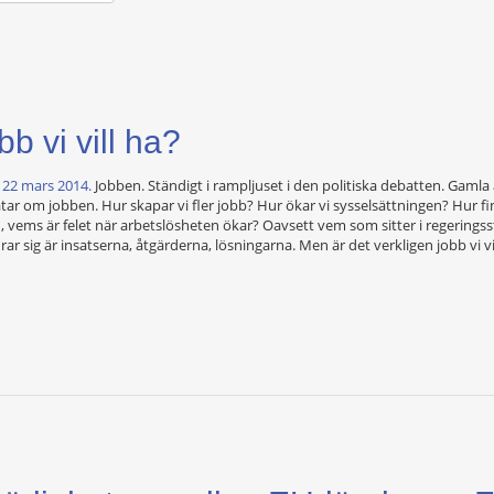
bb vi vill ha?
 22 mars 2014.
Jobben. Ständigt i rampljuset i den politiska debatten. Gamla
atar om jobben. Hur skapar vi fler jobb? Hur ökar vi sysselsättningen? Hur fi
en, vems är felet när arbetslösheten ökar? Oavsett vem som sitter i regeringss
r sig är insatserna, åtgärderna, lösningarna. Men är det verkligen jobb vi vi