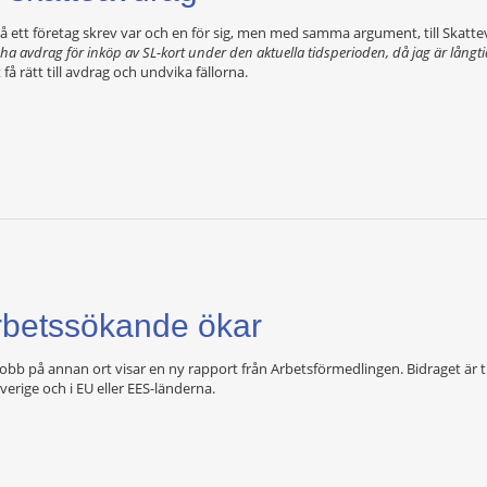
på ett företag skrev var och en för sig, men med samma argument, till Skatt
ll ha avdrag för inköp av SL-kort under den aktuella tidsperioden, då jag är lång
 få rätt till avdrag och undvika fällorna.
 arbetssökande ökar
ill jobb på annan ort visar en ny rapport från Arbetsförmedlingen. Bidraget är t
verige och i EU eller EES-länderna.