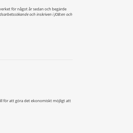
everket för något år sedan och begärde
tidsarbetssökande och inskriven i JOB:en och
ill för att göra det ekonomiskt möjligt att