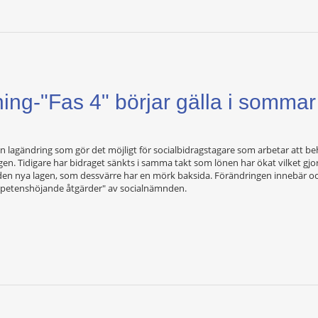
ning-"Fas 4" börjar gälla i sommar
lag­ändring som gör det möjligt för socialbidragstagare som ­arbetar att beh
gen. Tidigare har bidraget sänkts i samma takt som lönen har ökat ­vilket gj
den nya lagen, som dessvärre har en mörk baksida. Förändringen innebär ­ock
"kompetenshöjande åtgärder" av socialnämnden.