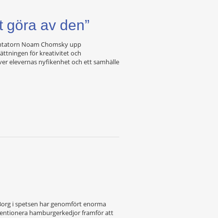
 göra av den”
mmentatorn Noam Chomsky upp
ttningen för kreativitet och
äver elevernas nyfikenhet och ett samhälle
Borg i spetsen har genomfört enorma
bventionera hamburgerkedjor framför att