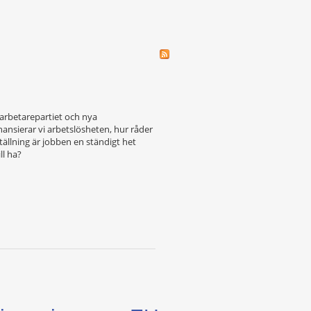
 arbetarepartiet och nya
nansierar vi arbetslösheten, hur råder
tällning är jobben en ständigt het
ll ha?