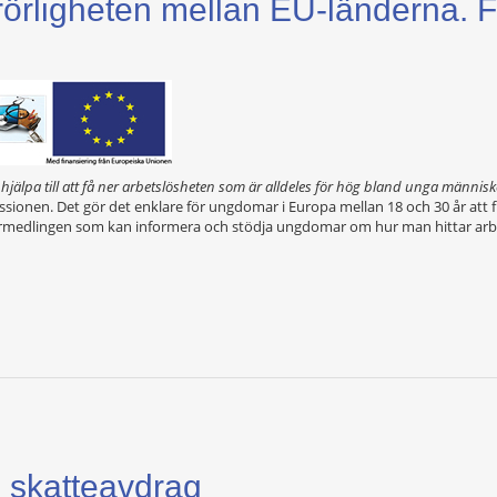
 rörligheten mellan EU-länderna. 
hjälpa till att få ner arbetslösheten som är alldeles för hög bland unga männis
sionen. Det gör det enklare för ungdomar i Europa mellan 18 och 30 år att fl
förmedlingen som kan informera och stödja ungdomar om hur man hittar ar
ll skatteavdrag