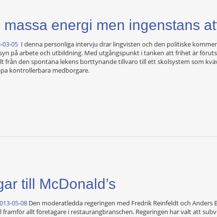
massa energi men ingenstans att
-03-05
I denna personliga intervju drar lingvisten och den politiske ko
n på arbete och utbildning. Med utgångspunkt i tanken att frihet är förutsä
t från den spontana lekens borttynande tillvaro till ett skolsystem som kv
kapa kontrollerbara medborgare.
ar till McDonald’s
2013-05-08
Den moderatledda regeringen med Fredrik Reinfeldt och Anders 
 framför allt företagare i restaurangbranschen. Regeringen har valt att su