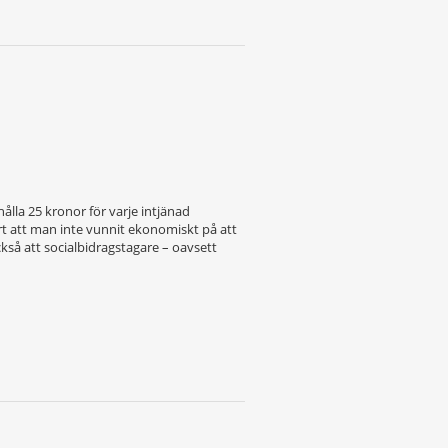
ålla 25 kronor för varje intjänad
ort att man inte vunnit ekonomiskt på att
så att socialbidrags­tagare – oavsett