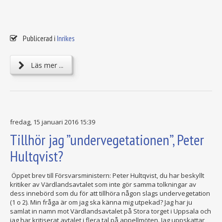
Publicerad i
Inrikes
Läs mer ...
fredag, 15 januari 2016 15:39
Tillhör jag ”undervegetationen”, Peter
Hultqvist?
Öppet brev till Försvarsministern: Peter Hultqvist, du har beskyllt
kritiker av Värdlandsavtalet som inte gör samma tolkningar av
dess innebörd som du för att tillhöra någon slags undervegetation
(1 o 2). Min fråga är om jag ska känna mig utpekad? Jag har ju
samlat in namn mot Värdlandsavtalet på Stora torget i Uppsala och
jag har kritiserat avtalet i flera tal på appellmöten. Jag uppskattar