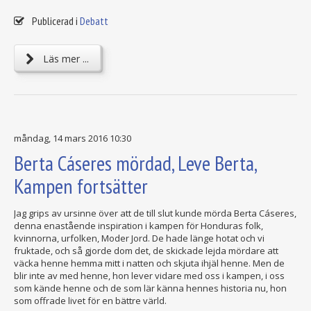
Publicerad i
Debatt
Läs mer ...
måndag, 14 mars 2016 10:30
Berta Cáseres mördad, Leve Berta,
Kampen fortsätter
Jag grips av ursinne över att de till slut kunde mörda Berta Cáseres,
denna enastående inspiration i kampen för Honduras folk,
kvinnorna, urfolken, Moder Jord. De hade länge hotat och vi
fruktade, och så gjorde dom det, de skickade lejda mördare att
väcka henne hemma mitt i natten och skjuta ihjäl henne. Men de
blir inte av med henne, hon lever vidare med oss i kampen, i oss
som kände henne och de som lär känna hennes historia nu, hon
som offrade livet för en bättre värld.