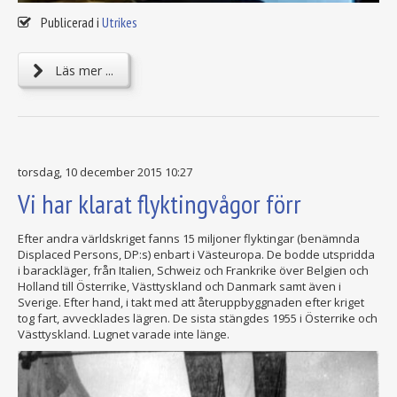
Publicerad i
Utrikes
Läs mer ...
torsdag, 10 december 2015 10:27
Vi har klarat flyktingvågor förr
Efter andra världskriget fanns 15 miljoner flyktingar (benämnda
Displaced Persons, DP:s) enbart i Västeuropa. De bodde utspridda
i barackläger, från Italien, Schweiz och Frankrike över Belgien och
Holland till Österrike, Västtyskland och Danmark samt även i
Sverige. Efter hand, i takt med att återuppbyggnaden efter kriget
tog fart, avvecklades lägren. De sista stängdes 1955 i Österrike och
Västtyskland. Lugnet varade inte länge.