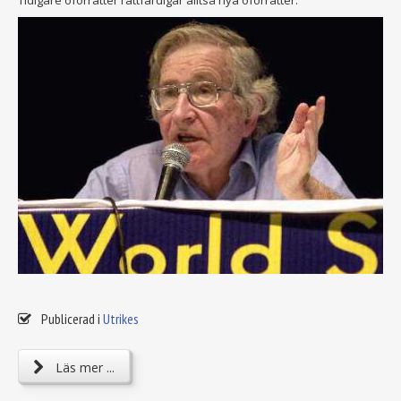
Tidigare oförrätter rättfärdigar alltså nya oförrätter.
Publicerad i
Utrikes
Läs mer ...