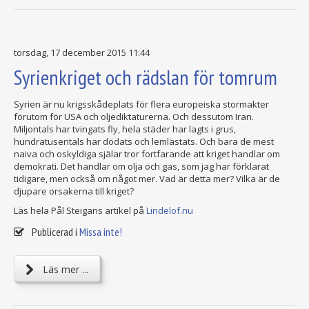
torsdag, 17 december 2015 11:44
Syrienkriget och rädslan för tomrum
Syrien är nu krigsskådeplats för flera europeiska stormakter
förutom för USA och oljediktaturerna. Och dessutom Iran.
Miljontals har tvingats fly, hela städer har lagts i grus,
hundratusentals har dödats och lemlästats. Och bara de mest
naiva och oskyldiga själar tror fortfarande att kriget handlar om
demokrati. Det handlar om olja och gas, som jag har förklarat
tidigare, men också om något mer. Vad är detta mer? Vilka är de
djupare orsakerna till kriget?
Läs hela Pål Steigans artikel på
Lindelof.nu
Publicerad i
Missa inte!
Läs mer ...