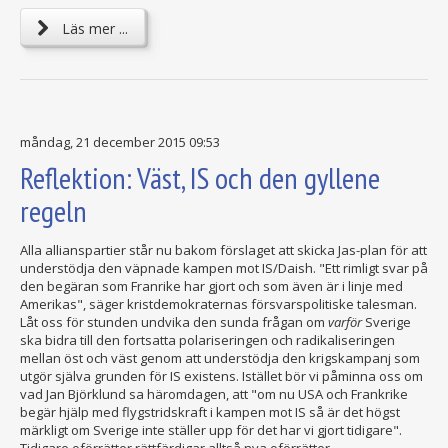
Läs mer ...
måndag, 21 december 2015 09:53
Reflektion: Väst, IS och den gyllene
regeln
Alla allianspartier står nu bakom förslaget att skicka Jas-plan för att
understödja den väpnade kampen mot IS/Daish. "Ett rimligt svar på
den begäran som Franrike har gjort och som även är i linje med
Amerikas", säger kristdemokraternas försvarspolitiske talesman.
Låt oss för stunden undvika den sunda frågan om
varför
Sverige
ska bidra till den fortsatta polariseringen och radikaliseringen
mellan öst och väst genom att understödja den krigskampanj som
utgör själva grunden för IS existens. Istället bör vi påminna oss om
vad Jan Björklund sa häromdagen, att "om nu USA och Frankrike
begär hjälp med flygstridskraft i kampen mot IS så är det högst
märkligt om Sverige inte ställer upp för det har vi gjort tidigare".