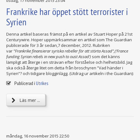
tisdag, 17 november 2015 23:04
Frankrike har öppet stött terrorister i
Syrien
Denna artikel baseras främst på en artikel av Stuart Hoper på 21st
Centurywire. Hoper uppmärksammar en artikel som The Guardian
publicerade för 3 år sedan,7 december, 2012. Rubriken
var
”Frankrike finansierar syriska rebeller för att störta Assad”,(‘France
funding Syrian rebels in new push to oust Assad‘)
som det känns
lämpligt att återge i en strävan efter förståelse och helhetsbild. Jag
ska också återge litet om detta från broschyren ”Vad händer i
Syrien”? och tidigare blogginlägg. (Utdrag ur artikeln i the Guardian):
Publicerad i
Utrikes
Läs mer ...
måndag, 16 november 2015 22:50