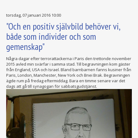
torsdag, 07 januari 2016 10:00
"Och en positiv självbild behöver vi,
både som individer och som
gemenskap"
Några dagar efter terrorattackerna i Paris den trettonde november
2015 avled min svärfar i samma stad. Till begravningen kom gäster
från England, USA och Israel. Bland barnbarnen fanns kusiner från
Paris, London, Manchester, New York och Bnei Brak. Begravningen
ägde rum på fredag eftermiddag. Bara en timme senare var det
dags att gå till synagogan för sabbatsgudstjänst.