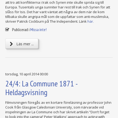
att tro att konflikterna i Irak och Syrien inte skulle sprida sig till
Europa. Tusentals unga sunniter har rest till Irak och Syrien för att
slåss för Isis. Det har varit väntat att några av dem när de kom
tillbaka skulle angripa mål som de uppfattar som anti-muslimska,
skriver Patrick Cockburn på The Independent. Länk
här.
Publicerad i
Missa inte!
Läs mer ...
torsdag, 10 april 2014 00:00
24/4: La Commune 1871 -
Heldagsvisning
Filmvisningen föregås av en kortare föreläsning av professor John
Cook från Glasgow Caledonian University, som närvarade vid
inspelningen av La Commune och har skrivit artikeln ”Don’t forget
to look into the camera!’ Peter Watkins’ approach to acting with