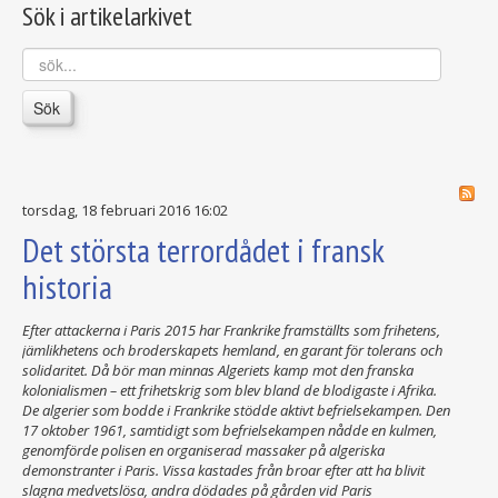
Sök i artikelarkivet
sök...
Sök
torsdag, 18 februari 2016 16:02
Det största terrordådet i fransk
historia
Efter attackerna i Paris 2015 har Frankrike framställts som frihetens,
jämlikhetens och broderskapets hemland, en garant för tolerans och
solidaritet. Då bör man minnas Algeriets kamp mot den franska
kolonialismen – ett frihetskrig som blev bland de blodigaste i Afrika.
De algerier som bodde i Frankrike stödde aktivt befrielsekampen. Den
17 oktober 1961, samtidigt som befrielsekampen nådde en kulmen,
genomförde polisen en organiserad massaker på algeriska
demonstranter i Paris. Vissa kastades från broar efter att ha blivit
slagna medvetslösa, andra dödades på gården vid Paris